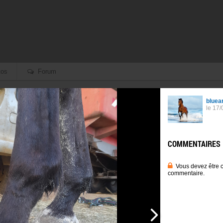
os
Forum
Retour aux albums
Forum
Créé le 07/04/2020
À propos :
Photos chargées depui