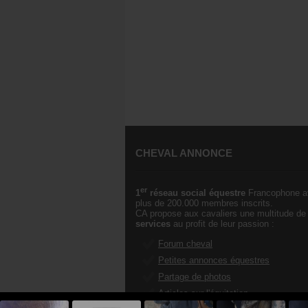
CHEVAL ANNONCE
er
1
réseau social équestre
Francophone a
plus de 200.000 membres inscrits.
CA propose aux cavaliers une multitude de
services
au profit de leur passion :
Forum cheval
Petites annonces équestres
Partage de photos
Articles sur l'équitation