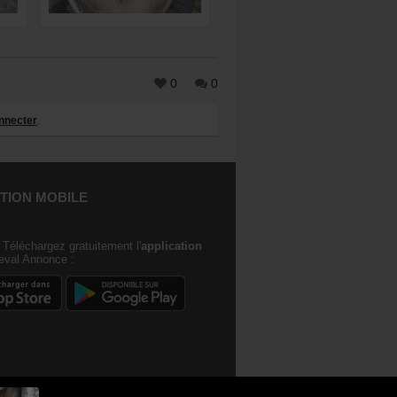
0
0
nnecter
.
TION MOBILE
Téléchargez gratuitement l'
application
val Annonce :