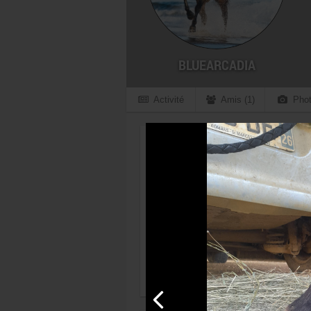
BLUEARCADIA
Activité
Amis (1)
Phot
Profil
Marine N.
Dernière connexion le 02/07/2026
15/11/1996 - 29 ans
FRANCE Rhône (69)
Lyon
Membre depuis le 20 mai 2015
Discipline favorite :
Dressage
Années d'équitation :
14 ans