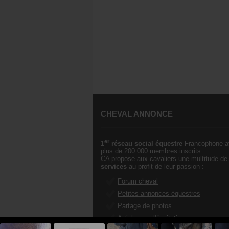
CHEVAL ANNONCE
er
1
réseau social équestre
Francophone a
plus de 200.000 membres inscrits.
CA propose aux cavaliers une multitude de
services
au profit de leur passion :
Forum cheval
Petites annonces équestres
Partage de photos
Articles sur l'équitation