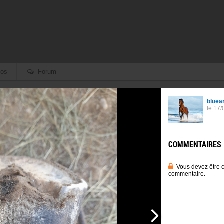
os
Forum
Retour aux albums
Forum
Créé le 07/04/2020
À propos :
Photos chargées depui