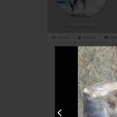
BLUEARCADIA
Activité
Amis (1)
Phot
Profil
Marine N.
Dernière connexion le 02/07/2026
15/11/1996 - 29 ans
FRANCE Rhône (69)
Lyon
Membre depuis le 20 mai 2015
Discipline favorite :
Dressage
Années d'équitation :
14 ans