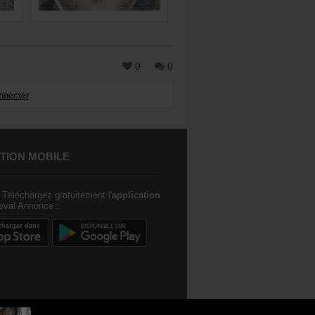
0
0
nnecter
.
TION MOBILE
Téléchargez gratuitement l'
application
val Annonce :