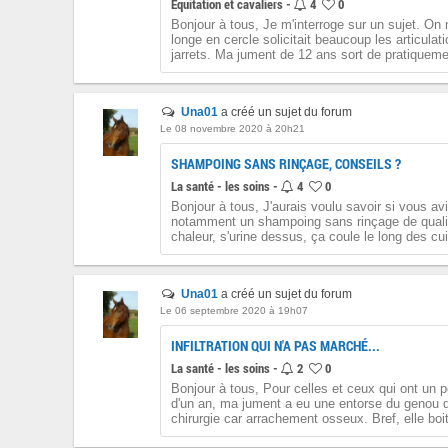
Équitation et cavaliers -
4
0
Bonjour à tous, Je m'interroge sur un sujet. On m
longe en cercle solicitait beaucoup les articulat
jarrets. Ma jument de 12 ans sort de pratiqueme
Una01
a créé un sujet du forum
Le 08 novembre 2020 à 20h21
SHAMPOING SANS RINÇAGE, CONSEILS ?
La santé - les soins -
4
0
Bonjour à tous, J'aurais voulu savoir si vous av
notamment un shampoing sans rinçage de qualit
chaleur, s'urine dessus, ça coule le long des cui
Una01
a créé un sujet du forum
Le 06 septembre 2020 à 19h07
INFILTRATION QUI N'A PAS MARCHÉ...
La santé - les soins -
2
0
Bonjour à tous, Pour celles et ceux qui ont un p
d'un an, ma jument a eu une entorse du genou q
chirurgie car arrachement osseux. Bref, elle boit