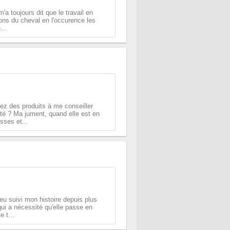
'a toujours dit que le travail en
ions du cheval en l'occurence les
...
iez des produits à me conseiller
é ? Ma jument, quand elle est en
sses et...
eu suivi mon histoire depuis plus
ui a nécessité qu'elle passe en
e t...