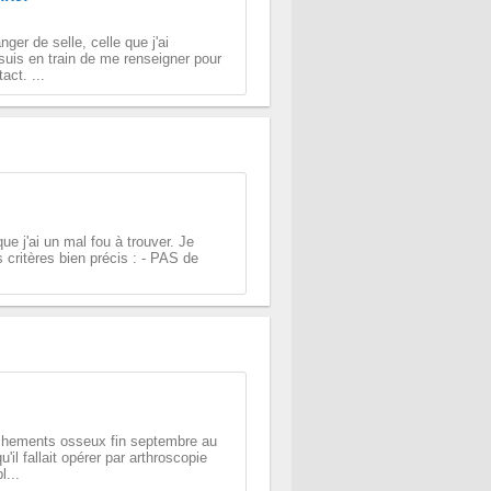
ger de selle, celle que j'ai
suis en train de me renseigner pour
act. ...
ue j'ai un mal fou à trouver. Je
 critères bien précis : - PAS de
achements osseux fin septembre au
'il fallait opérer par arthroscopie
l...