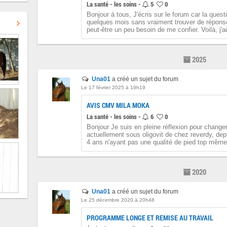
La santé - les soins -
5
0
Bonjour à tous, J'écris sur le forum car la ques
quelques mois sans vraiment trouver de répons
peut-être un peu besoin de me confier. Voilà, j'ai
2025
Una01
a créé un sujet du forum
Le 17 février 2025 à 19h19
AVIS CMV MILA MOKA
La santé - les soins -
6
0
Bonjour Je suis en pleine réflexion pour change
actuellement sous oligovit de chez reverdy, de
4 ans n'ayant pas une qualité de pied top même 
2020
Una01
a créé un sujet du forum
Le 25 décembre 2020 à 20h48
PROGRAMME LONGE ET REMISE AU TRAVAIL