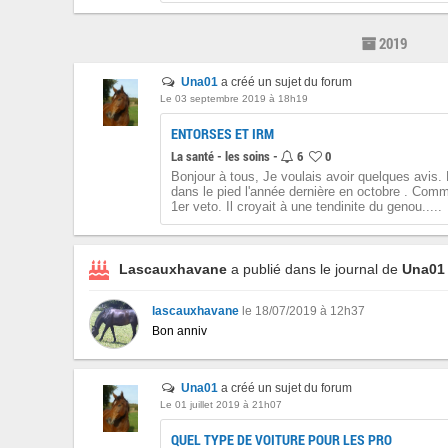
2019
Una01
a créé un sujet du forum
Le 03 septembre 2019 à 18h19
ENTORSES ET IRM
La santé - les soins -
6
0
Bonjour à tous, Je voulais avoir quelques avis.
dans le pied l'année dernière en octobre . Comm
1er veto. Il croyait à une tendinite du genou.....
Lascauxhavane
a publié dans le journal de
Una01
lascauxhavane
le 18/07/2019 à 12h37
Bon anniv
Una01
a créé un sujet du forum
Le 01 juillet 2019 à 21h07
QUEL TYPE DE VOITURE POUR LES PRO