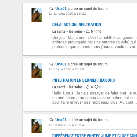
Una01
a créé un sujet du forum
Le 11 juillet 2020 à 18h22
DÉLAI ACTION INFILTRATION
La santé - les soins -
6
0
Bonjour, Ma jument s'est fait infiltrer au genou 
arthrose provoquée par une entorse (guérie) qui 
protocole que je tiens mais j'aurais voulu savoi..
Una01
a créé un sujet du forum
Le 01 juin 2020 à 20h00
INFILTRATION EN DERNIER RECOURS
La santé - les soins -
4
0
Hello à tous, Je vais essayer de faire bref, je
eu une entorse au genou avec arrachement osseux 
pour faire enlever ses morceaux d'os. Au cont...
Una01
a créé un sujet du forum
Le 26 mai 2020 à 23h04
DIFFÉRENCE ENTRE WINTEC JUMP ET CLOSE CON