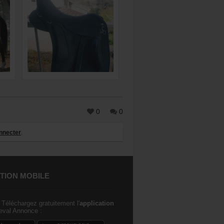
0
0
nnecter
.
TION MOBILE
Téléchargez gratuitement l'
application
val Annonce :