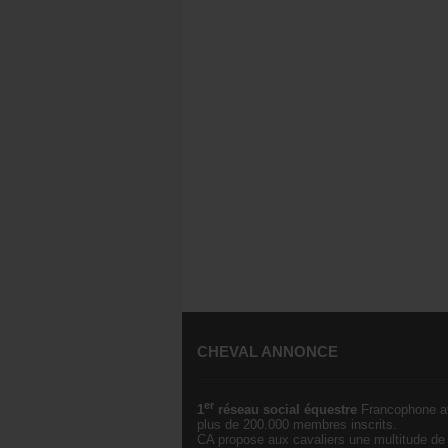
CHEVAL ANNONCE
er
1
réseau social équestre
Francophone a
plus de 200.000 membres inscrits.
CA propose aux cavaliers une multitude de