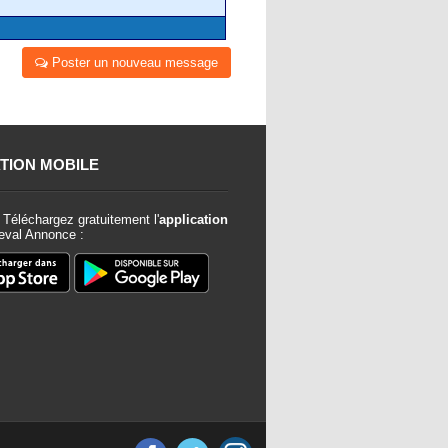
Poster un nouveau message
TION MOBILE
Téléchargez gratuitement l'
application
val Annonce :