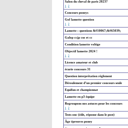
Salon du cheval de paris 2023?
1
2
Concours poneys
Gof lamotte question
1
2
Lamotte : questions &#10067;&#65039;
Galop ccjp cso et cc
Condition lamotte voltige
Objectif lamotte 2024 !
1
2
Licence amateur et club
écurie concours 31
Question interprétation règlement
Déroulement d’un premier concours seule
Equifun et championnat
Lamotte en p3 équipe
Regroupons nos astuces pour les concours
1
2
Tests onc (édit, réponse dans le post)
Âge épreuves poney