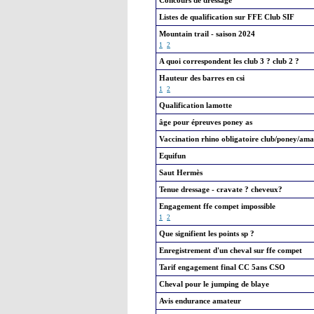
Concours de dressage
Listes de qualification sur FFE Club SIF
Mountain trail - saison 2024
1
2
A quoi correspondent les club 3 ? club 2 ?
Hauteur des barres en csi
1
2
Qualification lamotte
âge pour épreuves poney as
Vaccination rhino obligatoire club/poney/ama
Equifun
Saut Hermès
Tenue dressage - cravate ? cheveux?
Engagement ffe compet impossible
1
2
Que signifient les points sp ?
Enregistrement d'un cheval sur ffe compet
Tarif engagement final CC 5ans CSO
Cheval pour le jumping de blaye
Avis endurance amateur