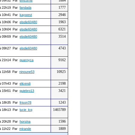
1884
à 09h32 Par
emcorrie
1777
à 22h19 Par
fandada
2946
à 10h41 Par
kaywest
1963
à 10h06 Par
elodie60480
6321
à 10h04 Par
elodie60480
3514
à 09h59 Par
elodie60480
4743
à 09h27 Par
elodie60480
9162
à 21h14 Par
quaroyca
10925
à 11h58 Par
ninoune53
2198
à 07h43 Par
elicendi
3421
à 15h51 Par
quiebro13
1243
à 18h35 Par
frison78
1465789
à 18h13 Par
lucie_lcq
1596
à 20h28 Par
horsina
1809
à 11h22 Par
mirande