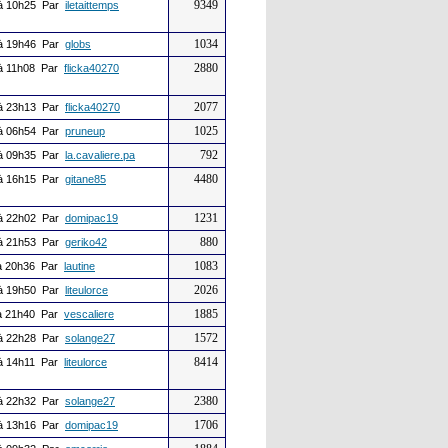
9349
à 10h25 Par
iletaittemps
1034
à 19h46 Par
globs
2880
à 11h08 Par
flicka40270
2077
à 23h13 Par
flicka40270
1025
à 06h54 Par
pruneup
792
à 09h35 Par
la.cavaliere.pa
4480
à 16h15 Par
gitane85
1231
à 22h02 Par
domipac19
880
à 21h53 Par
geriko42
1083
 20h36 Par
lautine
2026
à 19h50 Par
liteulorce
1885
 21h40 Par
vescaliere
1572
à 22h28 Par
solange27
8414
à 14h11 Par
liteulorce
2380
à 22h32 Par
solange27
1706
à 13h16 Par
domipac19