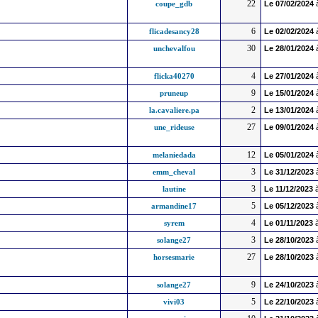
22
coupe_gdb
Le
07/02/2024
6
flicadesancy28
Le
02/02/2024
30
unchevalfou
Le
28/01/2024
4
flicka40270
Le
27/01/2024
9
pruneup
Le
15/01/2024
2
la.cavaliere.pa
Le
13/01/2024
27
une_rideuse
Le
09/01/2024
12
melaniedada
Le
05/01/2024
3
emm_cheval
Le
31/12/2023
3
lautine
Le
11/12/2023
à
5
armandine17
Le
05/12/2023
4
syrem
Le
01/11/2023
à
3
solange27
Le
28/10/2023
27
horsesmarie
Le
28/10/2023
9
solange27
Le
24/10/2023
5
vivi03
Le
22/10/2023