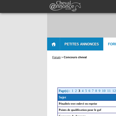
PETITES ANNONCES
FOR
Forum
>
Concours cheval
1
2
3
4
5
6
7
8
9
10
11
12
Page(s) :
Sujet
Pénalités trot enlevé en reprise
Points de qualification pour le gof