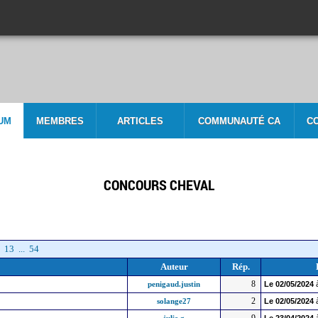
UM
MEMBRES
ARTICLES
COMMUNAUTÉ CA
C
CONCOURS CHEVAL
13
...
54
Auteur
Rép.
8
penigaud.justin
Le
02/05/2024
2
solange27
Le
02/05/2024