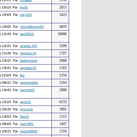
1332
à 22h21 Par
himaliae
2015
 15h18 Par
mo56
3423
à 10h59 Par
tokyo53
4819
à 10h05 Par
chevaldereve82
18886
à 12h39 Par
jaja30016
5599
à 12h31 Par
oceane.447
1707
à 21h46 Par
domipac19
2068
à 23h15 Par
badmonster
1565
à 13h31 Par
domipac19
1354
à 21h04 Par
lluc
2264
à 09h31 Par
agentmulder
2880
à 14h43 Par
pomme60
6233
à 12h24 Par
gogo15
1891
à 20h30 Par
emcorrie
1315
à 13h53 Par
lote10
1407
à 09h06 Par
marj1981
1316
à 10h31 Par
marine8958