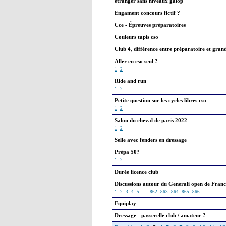
étranger sans niveaux galop
Engament concours fictif ?
Cce - Épreuves préparatoires
Couleurs tapis cso
Club 4, différence entre préparatoire et grand
Aller en cso seul ?
1
2
Ride and run
1
2
Petite question sur les cycles libres cso
1
2
Salon du cheval de paris 2022
1
2
Selle avec fenders en dressage
Prépa 50?
1
2
Durée licence club
Discussions autour du Generali open de Franc
...
1
2
3
4
5
862
863
864
865
866
Equiplay
Dressage - passerelle club / amateur ?