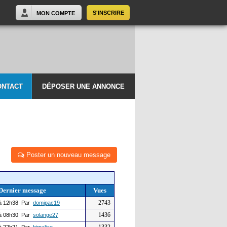
S'INSCRIRE
MON COMPTE
ONTACT
DÉPOSER UNE ANNONCE
Poster un nouveau message
Dernier message
Vues
2743
à 12h38 Par
domipac19
1436
à 08h30 Par
solange27