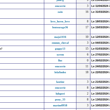
9
julie.g
Le
23/04/2024
3
emcorrie
Le
11/04/2024
à
16
zain
Le
31/03/2024
8
love_horse_love
Le
18/03/2024
17
lentourage36
Le
15/03/2024
10
maju1416
Le
12/03/2024
3
emmm_cheval
Le
04/03/2024
15
t?
guppy13
Le
01/03/2024
6
syrem
Le
27/02/2024
0
lluc
Le
26/02/2024
11
emcorrie
Le
24/02/2024
18
lolafindez
Le
22/02/2024
3
lautine
Le
21/02/2024
8
emcorrie
Le
19/02/2024
2
luluperi
Le
15/02/2024
8
pony_33
Le
13/02/2024
3
marine8958
Le
10/02/2024