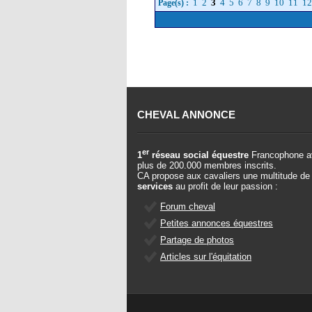
1
2
3
4
5
6
7
8
9
10
11
12
Page(s) :
CHEVAL ANNONCE
er
1
réseau social équestre
Francophone a
plus de 200.000 membres inscrits.
CA propose aux cavaliers une multitude de
services
au profit de leur passion :
Forum cheval
Petites annonces équestres
Partage de photos
Articles sur l'équitation