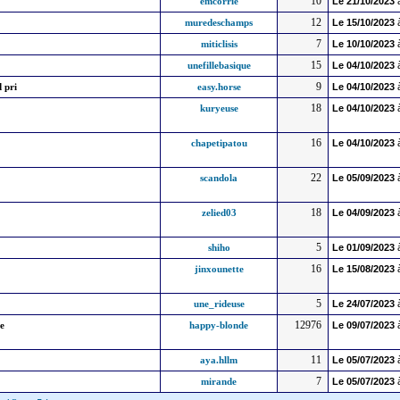
10
emcorrie
Le
21/10/2023
12
muredeschamps
Le
15/10/2023
7
miticlisis
Le
10/10/2023
15
unefillebasique
Le
04/10/2023
9
 pri
easy.horse
Le
04/10/2023
18
kuryeuse
Le
04/10/2023
16
chapetipatou
Le
04/10/2023
22
scandola
Le
05/09/2023
18
zelied03
Le
04/09/2023
5
shiho
Le
01/09/2023
16
jinxounette
Le
15/08/2023
5
une_rideuse
Le
24/07/2023
12976
e
happy-blonde
Le
09/07/2023
11
aya.hllm
Le
05/07/2023
7
mirande
Le
05/07/2023