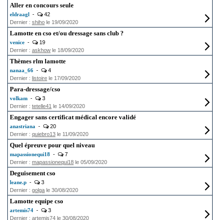
Aller en concours seule
eldraagl
-
42
Dernier :
shiho
le 19/09/2020
Lamotte en cso et/ou dressage sans club ?
venice
-
19
Dernier :
askhow
le 18/09/2020
Thèmes rlm lamotte
nanaa_66
-
4
Dernier :
listoire
le 17/09/2020
Para-dressage/cso
volkam
-
3
Dernier :
tetelle41
le 14/09/2020
Engager sans certificat médical encore validé
anastriana
-
20
Dernier :
quiebro13
le 11/09/2020
Quel épreuve pour quel niveau
mapassionequi18
-
7
Dernier :
mapassionequi18
le 05/09/2020
Deguisement cso
leane.p
-
3
Dernier :
golga
le 30/08/2020
Lamotte equipe cso
artemis74
-
3
Dernier :
artemis74
le 30/08/2020