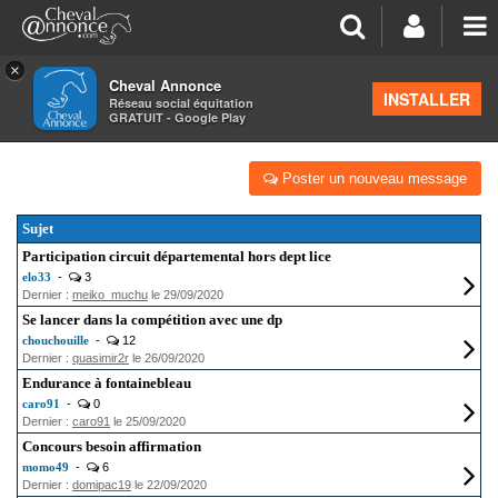
×
Cheval Annonce
Forum
INSTALLER
Réseau social équitation
GRATUIT - Google Play
CONCOURS CHEVAL
Poster un nouveau message
Sujet
Participation circuit départemental hors dept lice
elo33
-
3
Dernier :
meiko_muchu
le 29/09/2020
Se lancer dans la compétition avec une dp
chouchouille
-
12
Dernier :
quasimir2r
le 26/09/2020
Endurance à fontainebleau
caro91
-
0
Dernier :
caro91
le 25/09/2020
Concours besoin affirmation
momo49
-
6
Dernier :
domipac19
le 22/09/2020