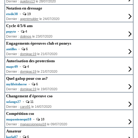
Dernier :
quiebro13
le 28/07/2020
Notation en dressage
etoile38
-
19
Dernier :
agentmulder
le 24/07/2020
Cycle 4/5/6 ans
pepyte
-
4
Dernier :
dolimos
le 23/07/2020
Engagements épreuves club et poneys
antilles
-
6
Dernier :
domipac19
le 21/07/2020
Autorisation des protections
mapc49
-
4
Dernier :
domipac19
le 21/07/2020
Quel galop pour cso as?
mylifeitshorse
-
6
Dernier :
domipac19
le 19/07/2020
Changement d'épreuve cso
solange27
-
11
Dernier :
caro91
le 14/07/2020
Compétition cso
mapassionequi18
-
18
Dernier :
mapassionequi18
le 09/07/2020
Amateur
karla07
-
6