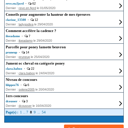
reve.en.fjord
-
62
Dernier :
reve.en.fjord
le 01/05/2020
Conseils pour augmenter la hauteur de mes épreuves
clarisse_13500
-
12
Dernier :
ladygodiva
le 29/04/2020
Comment accélère la cadence ?
iloeadamo
-
7
Dernier :
iloeadamo
le 29/04/2020
Parcelle pour poney lamotte beuvron
pruneup
-
14
Dernier :
pruneup
le 25/04/2020
Jument oc cheval en catégorie poney
clara.baboo
-
22
Dernier :
clara.baboo
le 24/04/2020
Niveau de concours
hhppee76
-
6
Dernier :
selene2005
le 20/04/2020
1ers concours
dcousser
-
3
Dernier :
dcousser
le 16/04/2020
1
...
7
8
9
...
54
Page(s) :