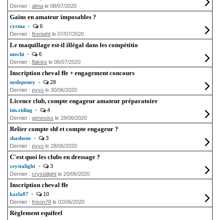
Dernier :
alma
le 08/07/2020
Gains en amateur imposables ?
cyrma
-
6
Dernier :
firenight
le 07/07/2020
Le maquillage est-il illégal dans les compétitio
mochi
-
6
Dernier :
flakiss
le 06/07/2020
Inscription cheval ffe + engagement concours
nesleponey
-
28
Dernier :
pyyo
le 30/06/2020
Licence club, compte engageur amateur préparatoire
isis.riding
-
4
Dernier :
genesiss
le 28/06/2020
Relier compte shf et compte engageur ?
shashoue
-
3
Dernier :
pyyo
le 28/06/2020
C'est quoi les clubs en dressage ?
crystalight
-
3
Dernier :
crystalight
le 20/06/2020
Inscription cheval ffe
karla07
-
10
Dernier :
frison78
le 02/06/2020
Règlement equifeel