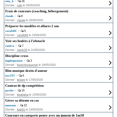
emy_k
-
16
Dernier :
zain
le 26/05/2020
Frais de concours (coaching, hébergement)
claude
-
8
Dernier :
claude
le 26/05/2020
Préparer les modèles et allures 2 ans
carafe84
-
5
Dernier :
carafe84
le 23/05/2020
Voir ses foulées à l’obstacle
ranie.u
-
7
Dernier :
steph35
le 21/05/2020
Discipline cross
implequestion
-
3
Dernier :
lovechevauxnoir
le 19/05/2020
Rlm musique droits d'auteur
itac333
-
6
Dernier :
listoire
le 17/05/2020
Contrat de dp compétition
powlet
-
15
Dernier :
lenahaha
le 13/05/2020
Gérer sa détente en cso
museane
-
22
Dernier :
lutin01
le 13/05/2020
Concours en categorie poney avec un jument de 1m50