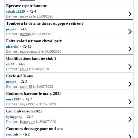
Epreuve espoir lamotte
sabalou2229
-
4
Dernier :
narukaa
le 18/08/2020
Tombée à la détente du cross, gopro retirée ?
pepyte
-
6
Dernier :
guimsly
le 13/08/2020
Faire valoriser mon cheval prix
picardie
-
31
Dernier :
etquecasaute
le 07/08/2020
Qualifications lamotte club 1
elo33
-
2
Dernier :
elo33
le 05/08/2020
Cycle 4/5/6 ans
pepyte
-
2
Dernier :
steph35
le 31/07/2020
Concours harcour le mans 2020
onyx1997
-
7
Dernier :
onyx1997
le 31/07/2020
Cso club saison 2021
flyingpony
-
4
Dernier :
flyingpony
le 30/07/2020
Concours dressage pour un 4 ans
creacuir
-
2