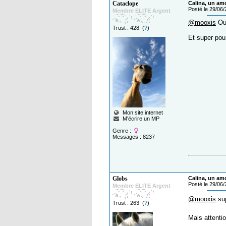
Cataclope
Calina, un am
Posté le 29/06
Membre ELITE Argent
@mooxis
Ouf
Trust : 428 (
?
)
Et super pou
Mon site internet
M'écrire un MP
Genre :
Messages : 8237
Globs
Calina, un am
Posté le 29/06
Membre ELITE Argent
@mooxis
sup
Trust : 263 (
?
)
Mais attenti