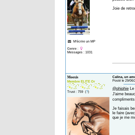
Joie de retro
M'écrire un MP
Genre :
Messages : 1031
Mooxis
Calina, un am
Posté le 29/06
Membre ELITE Or
@phiphie
Le 
Trust : 759 (
?
)
J'aime beauc
compliments 
Je faisais b
le faire (ave
que je me mo