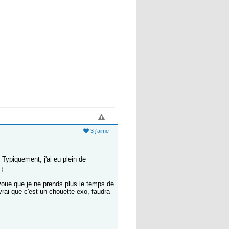
3 j'aime
Typiquement, j'ai eu plein de
)
voue que je ne prends plus le temps de
vrai que c'est un chouette exo, faudra