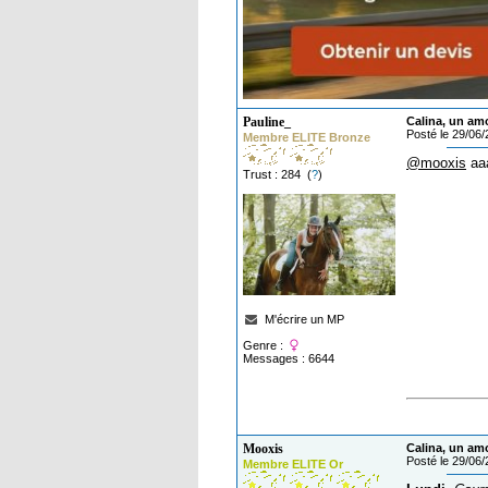
Pauline_
Calina, un am
Posté le 29/06
Membre ELITE Bronze
@mooxis
aaa
Trust : 284 (
?
)
M'écrire un MP
Genre :
Messages : 6644
Mooxis
Calina, un am
Posté le 29/06
Membre ELITE Or