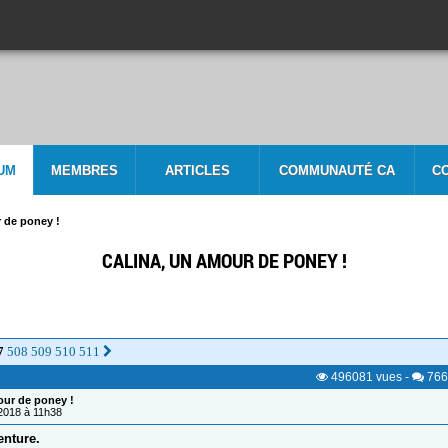
UM
MEMBRES
ARTICLES
COMMUNAUTÉ CA
C
 de poney !
CALINA, UN AMOUR DE PONEY !
7
508
509
510
511
496081
vues
-
766
our de poney !
/2018 à 11h38
enture.