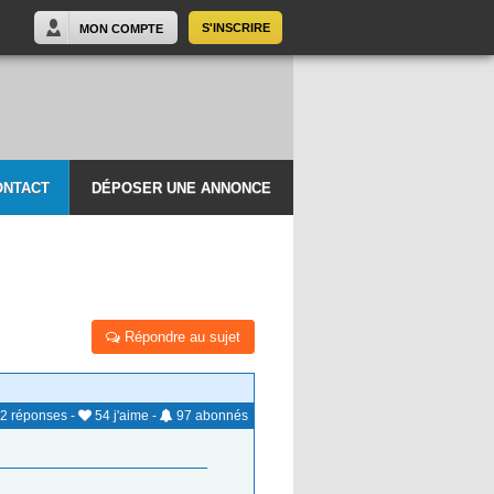
S'INSCRIRE
MON COMPTE
ONTACT
DÉPOSER UNE ANNONCE
Répondre au sujet
2
réponses
-
54
j'aime
-
97
abonnés