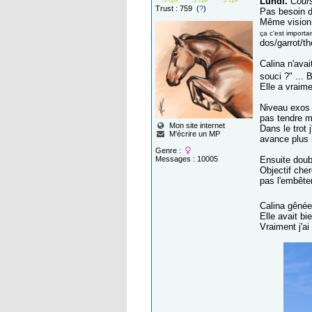
Lundi.
Cours
Trust : 759 (
?
)
Pas besoin d
Même vision 
ça c'est importa
dos/garrot/th
Calina n'avai
souci ?" ...
Elle a vraim
Niveau exos 
pas tendre ma
Mon site internet
Dans le trot
M'écrire un MP
avance plus 
Genre :
Messages : 10005
Ensuite dou
Objectif che
pas l'embêter
Calina gênée 
Elle avait b
Vraiment j'ai