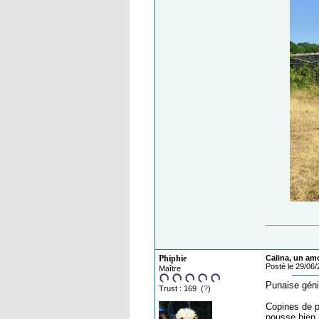
Phiphie
Calina, un am
Posté le 29/06
Maître
Punaise géni
Trust : 169 (
?
)
Copines de p
pousse bien 