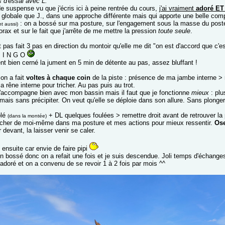
 d'essai avec L.
e suspense vu que j'écris ici à peine rentrée du cours,
j'ai vraiment
adoré ET
globale que J., dans une approche différente mais qui apporte une belle co
: on a bossé sur ma posture, sur l'engagement sous la masse du posté
nt aussi)
orax et sur le fait que j'arrête de me mettre la pression
toute seule
.
t pas fait 3 pas en direction du montoir qu'elle me dit "on est d'accord que c'
 B I N G O
ent bien cerné la jument en 5 min de détente au pas, assez bluffant !
on a fait
voltes à chaque coin
de la piste : présence de ma jambe interne >
 rêne interne pour tricher. Au pas puis au trot.
 j'accompagne bien avec mon bassin mais il faut que je fonctionne
mieux
: plu
mais sans précipiter. On veut qu'elle se déploie dans son allure. Sans plonger
blé
+ DL quelques foulées > remettre droit avant de retrouver la 
(dans la montée)
rcher de moi-même dans ma posture et mes actions pour mieux ressentir.
Ose
 devant, la laisser venir se caler.
ensuite car envie de faire pipi
ien bossé donc on a refait une fois et je suis descendue. Joli temps d'échange
 adoré et on a convenu de se revoir 1 à 2 fois par mois ^^