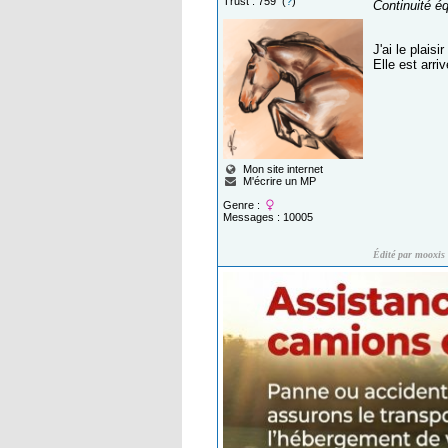
Trust : 759 (
?
)
Continuité éq
J'ai le plais
Elle est arri
Mon site internet
M'écrire un MP
Genre :
Messages : 10005
Édité par mooxis 