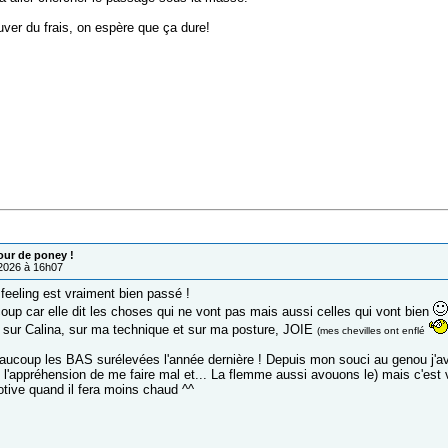
uver du frais, on espère que ça dure!
our de poney !
/2026 à 16h07
feeling est vraiment bien passé !
oup car elle dit les choses qui ne vont pas mais aussi celles qui vont bien
sur Calina, sur ma technique et sur ma posture, JOIE
(mes chevilles ont enflé
eaucoup les BAS surélevées l'année dernière ! Depuis mon souci au genou j'a
c l'appréhension de me faire mal et... La flemme aussi avouons le) mais c'est 
tive quand il fera moins chaud ^^