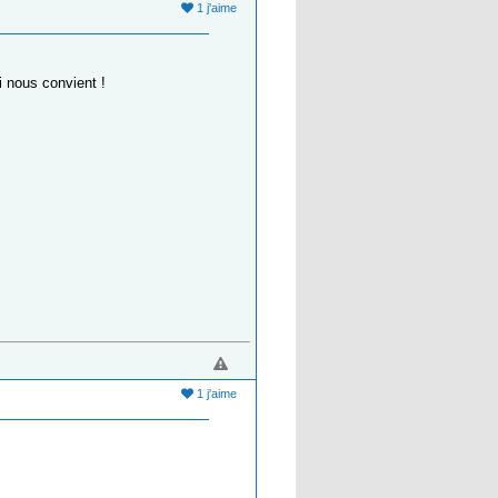
1 j'aime
i nous convient !
1 j'aime