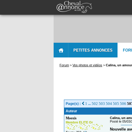
PETITES ANNONCES
FOR
Forum
>
Vos photos et vidéos
>
Calina, un amour
1
502
503
504
505
506
50
Page(s) :
...
Auteur
Mooxis
Calina, un am
Posté le 05/03
Membre ELITE Or
Nouvelle av