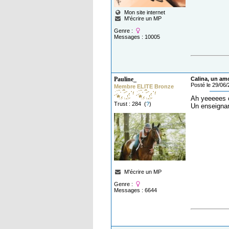
Mon site internet
M'écrire un MP
Genre :
Messages : 10005
Pauline_
Calina, un am
Posté le 29/06
Membre ELITE Bronze
Ah yeeeees c
Trust : 284 (
?
)
Un enseignant
M'écrire un MP
Genre :
Messages : 6644