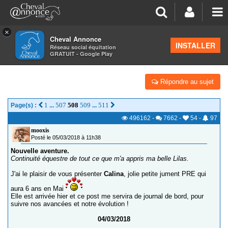
×
Cheval Annonce
Forum
>
Vos photos et vidéos
INSTALLER
Réseau social équitation
GRATUIT - Google Play
CALINA, UN AMOUR DE PONEY !
Répondre au sujet
1
507
508
509
511
Page(s) :
...
...
496162
-
7662
-
54
-
97
mooxis
Posté le 05/03/2018 à 11h38
Nouvelle aventure.
Continuité équestre de tout ce que m'a appris ma belle Lilas.
J'ai le plaisir de vous présenter
Calina
, jolie petite jument PRE qui
aura 6 ans en Mai
Elle est arrivée hier et ce post me servira de journal de bord, pour
suivre nos avancées et notre évolution !
04/03/2018