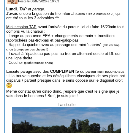
Posté le 08/07/2026 à 10h03
Lundi.
TAP et parage.
J'avais encore la gestion du trio infernal
qui
(Calina + les 2 loulous de J.)
ont été tous les 3 adorables ^^
Mini session TAP
avant l'arrivée du pareur, j'ai du faire 15/20min tout
compris vu la chaleur :
- Longe au pas avec EEA + changements de main + transitions
rapprochées pas-trot-pas et pas-galop-pas
- Rappel du quiebre avec au passage des mini "cabrés"
(elle est trop
chou à proposer des choses !)
- Travail à l'épaule au pas puis au trot en alternant cercle et DL sur
une ligne droite
- Coucher
(plutôt roulade ahah)
Ensuite parage avec des
COMPLIMENTS
du pareur
(oui ! INCORYABLE)
: il la trouve superbe et les déséquilibres classiques de ses pieds ont
disparus / partent presque dans le sens opposé sur le diagonal droit
Même constat qu'en ostéo donc, j'espère que c'est le signe que je
vais dans le bon sens ! Bref, je suis joie !
L'andouille