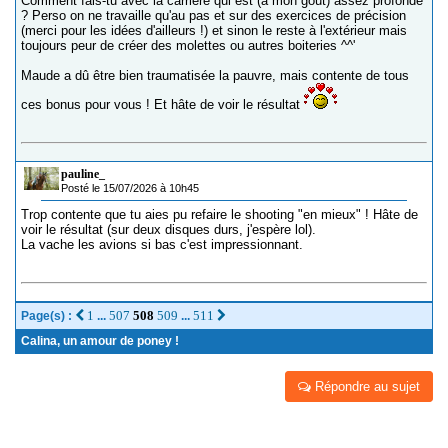
Comment fais-tu avec la carrière qui est (à mon goût) assez profonde
? Perso on ne travaille qu'au pas et sur des exercices de précision
(merci pour les idées d'ailleurs !) et sinon le reste à l'extérieur mais
toujours peur de créer des molettes ou autres boiteries ^^'
Maude a dû être bien traumatisée la pauvre, mais contente de tous
ces bonus pour vous ! Et hâte de voir le résultat
pauline_
Posté le 15/07/2026 à 10h45
Trop contente que tu aies pu refaire le shooting "en mieux" ! Hâte de
voir le résultat (sur deux disques durs, j'espère lol).
La vache les avions si bas c'est impressionnant.
1
507
508
509
511
Page(s) :
...
...
Calina, un amour de poney !
Répondre au sujet