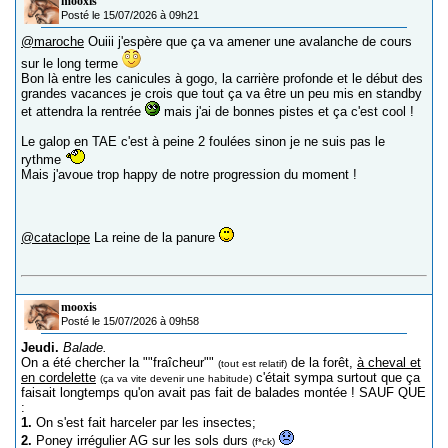
mooxis
Posté le 15/07/2026 à 09h21
@maroche
Ouiii j'espère que ça va amener une avalanche de cours
sur le long terme
Bon là entre les canicules à gogo, la carrière profonde et le début des
grandes vacances je crois que tout ça va être un peu mis en standby
et attendra la rentrée
mais j'ai de bonnes pistes et ça c'est cool !
Le galop en TAE c'est à peine 2 foulées sinon je ne suis pas le
rythme
Mais j'avoue trop happy de notre progression du moment !
@cataclope
La reine de la panure
mooxis
Posté le 15/07/2026 à 09h58
Jeudi.
Balade.
On a été chercher la ""fraîcheur""
de la forêt,
à cheval et
(tout est relatif)
en cordelette
c'était sympa surtout que ça
(ça va vite devenir une habitude)
faisait longtemps qu'on avait pas fait de balades montée ! SAUF QUE
:
1.
On s'est fait harceler par les insectes;
2.
Poney irrégulier AG sur les sols durs
(f*ck)