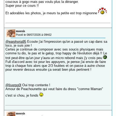
coucous à gogo mais pas voulu plus la déranger.
Super pour ce cours !!
Et adorables les photos, je meurs ta petite est trop mignonne
mooxis
Posté le 08/07/2026 à 09h52
@earphoria95
Ecoute j'ai l'impression qu'on a passé un cap dans sa
loco, je suis joie !
Certes je continue de composer avec ses soucis physiques mais
comme tu dis, le pas et le galop, trop happy de l'évolution déjà !! Le
trot peut-être qu'un jour y'aura un micro rebond mais j'y crois peu
Full d'accord avec toi pour les appuyers, je pense j'ai envie de faire
trop à chaque fois alors que 2/3 foulées et on passe à autre chose
pour revenir dessus ensuite ça serait bien plus pertinent !
@liverpo0l
Oui trop contente !
Amour de Peachounette qui veut faire du dress "comme Maman"
c'est si chou, je fonds
mooxis