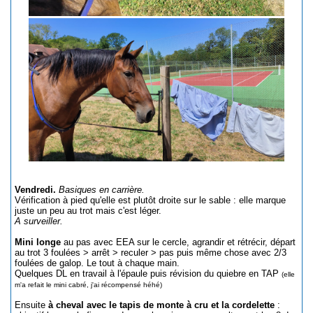
Vendredi.
Basiques en carrière.
Vérification à pied qu'elle est plutôt droite sur le sable : elle marque
juste un peu au trot mais c'est léger.
A surveiller.
Mini longe
au pas avec EEA sur le cercle, agrandir et rétrécir, départ
au trot 3 foulées > arrêt > reculer > pas puis même chose avec 2/3
foulées de galop. Le tout à chaque main.
Quelques DL en travail à l'épaule puis révision du quiebre en TAP
(elle
m'a refait le mini cabré, j'ai récompensé héhé)
Ensuite
à cheval avec le tapis de monte à cru et la cordelette
: