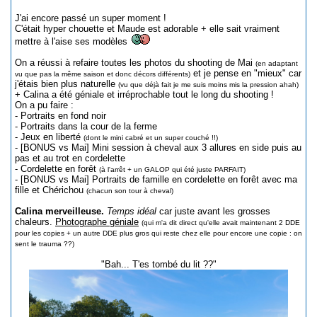
J'ai encore passé un super moment !
C'était hyper chouette et Maude est adorable + elle sait vraiment
mettre à l'aise ses modèles
On a réussi à refaire toutes les photos du shooting de Mai
(en adaptant
et je pense en "mieux" car
vu que pas la même saison et donc décors différents)
j'étais bien plus naturelle
(vu que déjà fait je me suis moins mis la pression ahah)
+ Calina a été géniale et irréprochable tout le long du shooting !
On a pu faire :
- Portraits en fond noir
- Portraits dans la cour de la ferme
- Jeux en liberté
(dont le mini cabré et un super couché !!)
- [BONUS vs Mai] Mini session à cheval aux 3 allures en side puis au
pas et au trot en cordelette
- Cordelette en forêt
(à l'arrêt + un GALOP qui été juste PARFAIT)
- [BONUS vs Mai] Portraits de famille en cordelette en forêt avec ma
fille et Chérichou
(chacun son tour à cheval)
Calina merveilleuse.
Temps idéal
car juste avant les grosses
chaleurs.
Photographe géniale
(qui m'a dit direct qu'elle avait maintenant 2 DDE
pour les copies + un autre DDE plus gros qui reste chez elle pour encore une copie : on
sent le trauma ??)
"Bah... T'es tombé du lit ??"