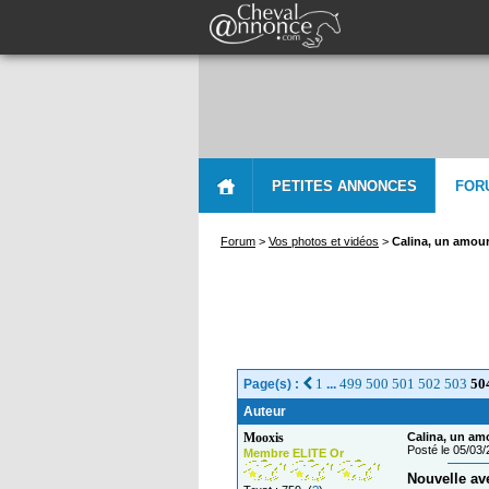
PETITES ANNONCES
FOR
Forum
>
Vos photos et vidéos
>
Calina, un amour
1
499
500
501
502
503
50
Page(s) :
...
Auteur
Mooxis
Calina, un am
Posté le 05/03
Membre ELITE Or
Nouvelle av