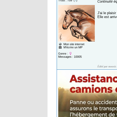
Trust : 759 (
?
)
Continuité éq
J'ai le plais
Elle est arri
Mon site internet
M'écrire un MP
Genre :
Messages : 10005
Édité par mooxis 