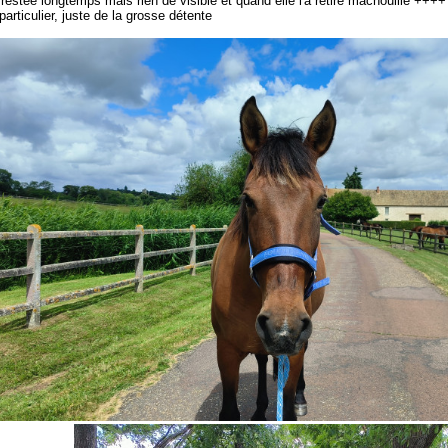
 restée longtemps mais rien de visible et quand elle l'a retiré mâchouille ++++
particulier, juste de la grosse détente