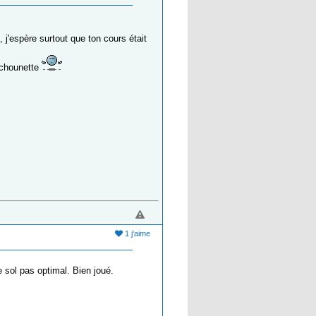
j'espère surtout que ton cours était
achounette
1 j'aime
 sol pas optimal. Bien joué.