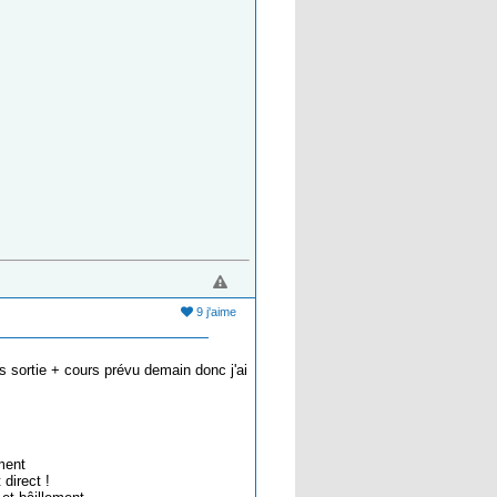
9 j'aime
as sortie + cours prévu demain donc j'ai
ment
 direct !