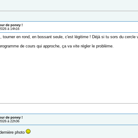
our de poney !
/2026 à 14h16
, tourner en rond, en bossant seule, c'est légitime ! Déjà si tu sors du cercle vi
programme de cours qui approche, ça va vite régler le problème.
our de poney !
/2026 à 22h36
dernière photo