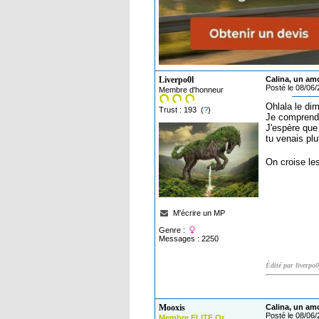
Liverpo0l
Calina, un am
Posté le 08/06
Membre d'honneur
Ohlala le di
Trust : 193 (
?
)
Je comprends 
J'espère que
tu venais plu
On croise les
M'écrire un MP
Genre :
Messages : 2250
Édité par liverpo
Mooxis
Calina, un am
Posté le 08/06
Membre ELITE Or