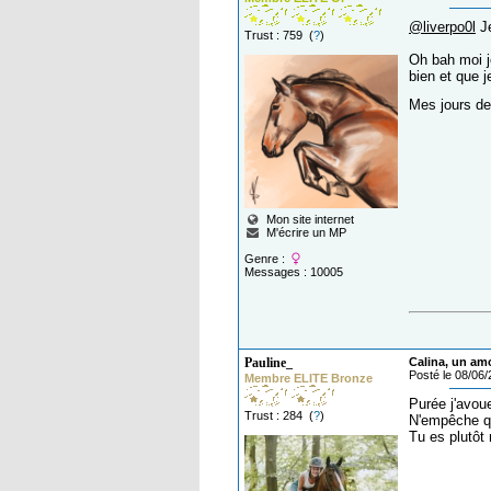
@liverpo0l
Je
Trust : 759 (
?
)
Oh bah moi j
bien et que j
Mes jours de
Mon site internet
M'écrire un MP
Genre :
Messages : 10005
Pauline_
Calina, un am
Posté le 08/06
Membre ELITE Bronze
Purée j'avoue
Trust : 284 (
?
)
N'empêche qu
Tu es plutôt