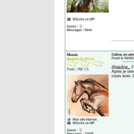
M'écrire un MP
Genre :
Messages : 6644
Mooxis
Calina, un am
Posté le 08/06
Membre ELITE Or
@pauline_
J'
Trust : 759 (
?
)
Après je sen
cours avec J2
Mon site internet
M'écrire un MP
Genre :
Messages : 10005