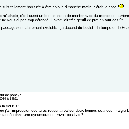
 suis tellement habituée à être solo le dimanche matin, c'était le choc
e m'adapte, c'est aussi un bon exercice de monter avec du monde en carrière, 
e ne vous ai pas trop dérangé, il avait l'air très gentil ce prof en tout cas ^^
 passage sont clairement évolutifs, ça dépend du boulot, du temps et de Pe
our de poney !
/2026 à 13h11
 le souk à 5 !
e j'ai l'impression que tu as réussi à réaliser deux bonnes séances, malgré le
 relancée dans une dynamique de travail positive ?