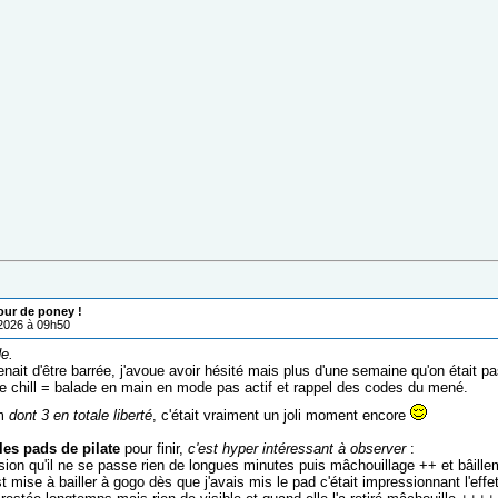
our de poney !
/2026 à 09h50
e.
enait d'être barrée, j'avoue avoir hésité mais plus d'une semaine qu'on était p
ire chill = balade en main en mode pas actif et rappel des codes du mené.
km
dont 3 en totale liberté
, c'était vraiment un joli moment encore
les pads de pilate
pour finir,
c'est hyper intéressant à observer
:
ssion qu'il ne se passe rien de longues minutes puis mâchouillage ++ et bâille
st mise à bailler à gogo dès que j'avais mis le pad c'était impressionnant l'effet