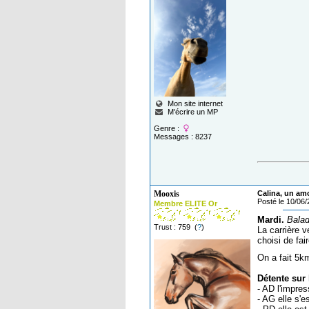
Mon site internet
M'écrire un MP
Genre :
Messages : 8237
Mooxis
Calina, un am
Posté le 10/06
Membre ELITE Or
Mardi.
Balad
Trust : 759 (
?
)
La carrière v
choisi de fa
On a fait 5
Détente sur 
- AD l'impre
- AG elle s'e