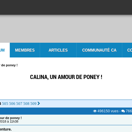
UM
MEMBRES
ARTICLES
COMMUNAUTÉ CA
C
 de poney !
CALINA, UN AMOUR DE PONEY !
4
505
506
507
508
509
496150
vues
-
766
our de poney !
/2018 à 11h38
enture.