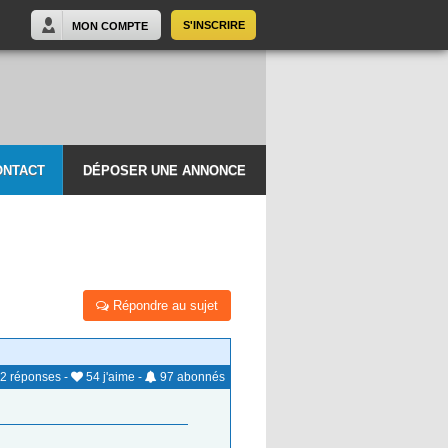
S'INSCRIRE
MON COMPTE
ONTACT
DÉPOSER UNE ANNONCE
Répondre au sujet
2
réponses
-
54
j'aime
-
97
abonnés