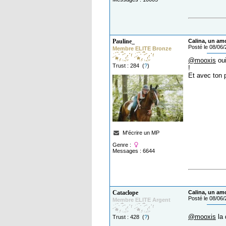
Pauline_
Calina, un am
Posté le 08/06
Membre ELITE Bronze
@mooxis
oui
Trust : 284 (
?
)
!
Et avec ton 
M'écrire un MP
Genre :
Messages : 6644
Cataclope
Calina, un am
Posté le 08/06
Membre ELITE Argent
@mooxis
la 
Trust : 428 (
?
)