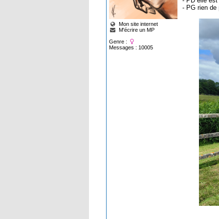
- PD elle est
- PG rien de 
Mon site internet
M'écrire un MP
Genre :
Messages : 10005