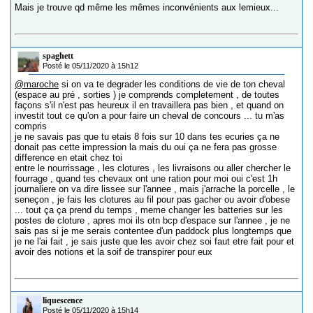
Mais je trouve qd même les mêmes inconvénients aux lemieux...
spaghett
Posté le 05/11/2020 à 15h12
@maroche
si on va te degrader les conditions de vie de ton cheval
(espace au pré , sorties ) je comprends completement , de toutes
façons s'il n'est pas heureux il en travaillera pas bien , et quand on
investit tout ce qu'on a pour faire un cheval de concours ... tu m'as
compris
je ne savais pas que tu etais 8 fois sur 10 dans tes ecuries ça ne
donait pas cette impression la mais du oui ça ne fera pas grosse
difference en etait chez toi
entre le nourrissage , les clotures , les livraisons ou aller chercher le
fourrage , quand tes chevaux ont une ration pour moi oui c'est 1h
journaliere on va dire lissee sur l'annee , mais j'arrache la porcelle , le
seneçon , je fais les clotures au fil pour pas gacher ou avoir d'obese
... tout ça ça prend du temps , meme changer les batteries sur les
postes de cloture , apres moi ils otn bcp d'espace sur l'annee , je ne
sais pas si je me serais contentee d'un paddock plus longtemps que
je ne l'ai fait , je sais juste que les avoir chez soi faut etre fait pour et
avoir des notions et la soif de transpirer pour eux
liquescence
Posté le 05/11/2020 à 15h14