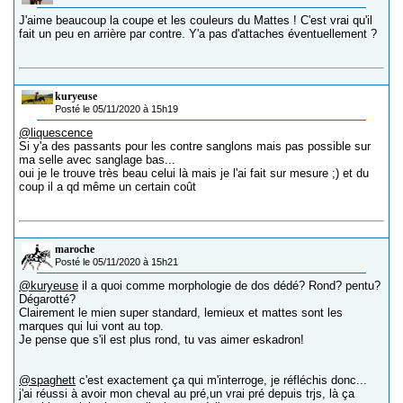
J'aime beaucoup la coupe et les couleurs du Mattes ! C'est vrai qu'il
fait un peu en arrière par contre. Y'a pas d'attaches éventuellement ?
kuryeuse
Posté le 05/11/2020 à 15h19
@liquescence
Si y'a des passants pour les contre sanglons mais pas possible sur
ma selle avec sanglage bas...
oui je le trouve très beau celui là mais je l'ai fait sur mesure ;) et du
coup il a qd même un certain coût
maroche
Posté le 05/11/2020 à 15h21
@kuryeuse
il a quoi comme morphologie de dos dédé? Rond? pentu?
Dégarotté?
Clairement le mien super standard, lemieux et mattes sont les
marques qui lui vont au top.
Je pense que s'il est plus rond, tu vas aimer eskadron!
@spaghett
c'est exactement ça qui m'interroge, je réfléchis donc...
j'ai réussi à avoir mon cheval au pré,un vrai pré depuis trjs, là ça