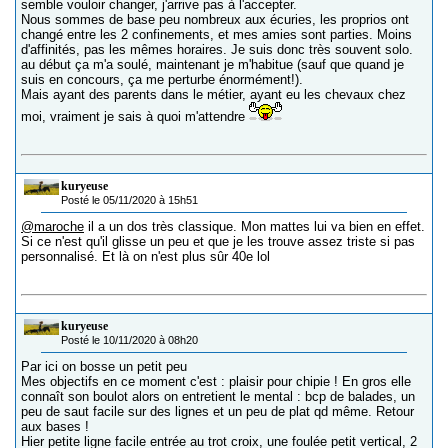
semble vouloir changer, j'arrive pas à l'accepter.
Nous sommes de base peu nombreux aux écuries, les proprios ont
changé entre les 2 confinements, et mes amies sont parties. Moins
d'affinités, pas les mêmes horaires. Je suis donc très souvent solo.
au début ça m'a soulé, maintenant je m'habitue (sauf que quand je
suis en concours, ça me perturbe énormément!).
Mais ayant des parents dans le métier, ayant eu les chevaux chez
moi, vraiment je sais à quoi m'attendre
kuryeuse
Posté le 05/11/2020 à 15h51
@maroche
il a un dos très classique. Mon mattes lui va bien en effet.
Si ce n'est qu'il glisse un peu et que je les trouve assez triste si pas
personnalisé. Et là on n'est plus sûr 40e lol
kuryeuse
Posté le 10/11/2020 à 08h20
Par ici on bosse un petit peu
Mes objectifs en ce moment c'est : plaisir pour chipie ! En gros elle
connaît son boulot alors on entretient le mental : bcp de balades, un
peu de saut facile sur des lignes et un peu de plat qd même. Retour
aux bases !
Hier petite ligne facile entrée au trot croix, une foulée petit vertical, 2