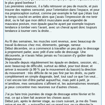
le plus grand bonheur !
Les premières séances, il a fallu retrouver un peu de muscle, et puis
trouver des repères sensoriel, pour l’orientation dans l’espace, et pour
ma proprioception surtout, comme par exemple le fait que j’étais tout
le temps couché en arrière alors que j’avais l’impression de me tenir
droit, ou le fait que mon déficit musculaire avait engendré de
mauvaise posture, mon épaule gauche ayant par exemple toujours
tendance à tomber vers l’avant, avec un cheval ayant donc toujours
tendance à tourner vers la droite…
Au fil des semaines, les muscles sont revenus, avec beaucoup de
travail là-dessus chez moi, étirements, gainage, rameur.
Début décembre, on a commencé à travailler un peu plus le dressage
à proprement parler, avec prêt d’une selle de dressage. Une
découverte, je n’avais hélas jamais eu l’occasion d’y goûter dans
Majeunesse.
Je travaille depuis régulièrement les épaule en dedans, session, etc.,
avec beaucoup de difficulté, surtout au début, pour tout doser, et
arriver à ressentir (à 99 % par le mouvement du bassin) la direction
du mouvement : très difficile de ne pas finir par les droits, ou partir
complètement en simple diagonale, bref, tout sauf ce que l’on veut…
c’est encore loin d’être parfait aujourd’hui, mais petit à petit, je
m’améliore, mes sensations s’affinent et, les automatismes revenant,
je peux concentrer mes neurones sur d’autres choses…
J’ai pu faire trois journées de stage de dressage entre février et fin
mai, ce qui a bien fait avancer les choses aussi.
Début juin, après le dernier stage, au cours suivant, je me dis Trees
arrive et me dit : « aujourd’hui est un grand jour, on va dérouler la