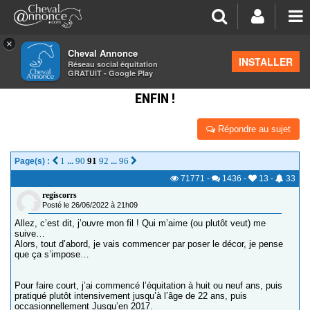
×
Cheval Annonce
Forum
>
Discussions générales
INSTALLER
Réseau social équitation
GRATUIT - Google Play
JOURNAL DU RECAVALIER. CLUB 2 GRAND PRIX :
ENFIN !
Répondre au sujet
1
90
91
92
96
Page(s) :
...
...
71771
-
1436
-
13
-
33
regiscorrs
Posté le 26/06/2022 à 21h09
Allez, c’est dit, j’ouvre mon fil ! Qui m’aime (ou plutôt veut) me
suive…
Alors, tout d’abord, je vais commencer par poser le décor, je pense
que ça s’impose…
Pour faire court, j’ai commencé l’équitation à huit ou neuf ans, puis
pratiqué plutôt intensivement jusqu’à l’âge de 22 ans, puis
occasionnellement Jusqu’en 2017.