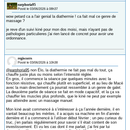
earphoria95
Posté le 03/06/2026 à 08h37
wow petard ca a l'air genial la diathermie ! ca fait mal ce genre de
massage ?
je reve d'un suivi kiné pour mon dos moisi, mais n'ayant pas de
pathologies particulieres j'ai rien lancé de concret pour avoir une
ordonnance.
regiscorrs
Posté le 03/06/2026 à 10h38
@earphoria95
non Élo, la diathermie ne fait pas mal du tout, ça
chauffe juste plus ou moins selon l’intensité réglée.
En gros, il commence la séance par quelques minutes avec la
fonction résistive, qui chauffe plutôt en superficiel, et au lieu de Macé
avec la main directement ça pourrait ressembler à un genre de galet.
La deuxième partie de séance se fait en mode capacitif, et la ça va
chauffer les muscles plus profonds, que le kiné ne peut par exemple
pas atteindre avec un massage manuel.
Mon kiné avait commencé à s’intéresser à ça l’année dernière, il en
vantait beaucoup les mérites, il a acquis sa machine en fin d’année
dernière et il a commencé à l’utiliser début février ; un peu curieux du
truc, j’en parlais régulièrement pour savoir s’il était content de son
investissement. Et vu les cas dont il me parlait, j’ai fini par lui