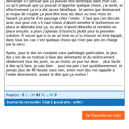
demander s’il pensait que ça pouvait être bénéfique dans mon cas ;
vu qu’il pensait que ça pouvait m’apporter quelque chose, j’ai tenté, et
effectivement ça m’a été assez bénéfique. Je pense que dorénavant
je risque de coupler ça peut-être tous les deux ou trois mois en
faisant ça proche d’un passage chez l’ostéo : il faut que j’en discute
avec eux pour voir s’il vaut mieux d’abord remettre le bonhomme en
place et détendre tout ça, ou alors d’abord détendre et remettre en
place ensuite, a priori j’opterais d’instincts plutôt pour la première
solution. À savoir que si tu as un kiné ou si tu trouves un kiné équipé,
dans tous les cas c’est quelque chose qui n’est pas pris en charge
par la sécu.
Après, pour le dos en compote sans pathologie particulière, le plus
dur c’est de se motiver à faire des étirements et du renforcement
idéalement tous les jours, ou au moins un jour sur deux… plus facile
à dire qu’à faire, je sais bien… pour ma part c’est quotidiennement, et
jamais plus de 48 heures sans rien, sinon mon dos me rappelle à
l’ordre directement, autant te dire que ça motive !
1
90
91
92
96
Page(s) :
...
...
Journal du recavalier. Club 2 grand prix : enfin !
Répondre au sujet