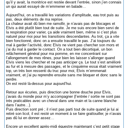
qu’il y avait, la monitrice est restée devant l’entrée, sinon j’en connais
un qui aurait essayé de m’emmener en balade…
Aujourd’hui, on a travaillé les variations d’amplitude, eau trot puis au
pas, deux éléments de ma reprise.
La chaleur avait dû bien me ramollir, je n’avais pas de blocages et
Elvis a été plutôt bien tout de suite. Je me suis encore bien servi de
la respiration pour varier, ça aide vraiment bien, même si c’est plus
naturel pour moi pour les transitions descendantes. Au trot, ça a vite
bien fonctionné, donc on a ensuite travaillé le pas. J’ai toujours du
mal à garder l’activité, donc Elvis ne vient pas chercher son mors et
j’ai du mal à garder le contact. On a tout bien décortiqué, un bon
relâchement général pour ma pomme, en me concentrant sur
l’allongement de mes rênes, pour bien les laisser s’allonger quand
Elvis viens les chercher et ne pas anticiper ça. Le tout s’est amélioré
au fur et à mesure des passages, et le cinquième essai était vraiment
top, un très bon ressenti du truc pour moi, Elvis m’emmenait
vraiment, et j’ai pu reprendre ensuite sans me bloquer et donc sans le
perdre.
On est resté là-dessus pour aujourd’hui.
Retour aux écuries, puis direction une bonne douche pour Elvis,
j’avais du monde pour m’y accompagner (l’entrée / sortie ne sont pas
très praticables avec un cheval dans une main et la canne blanche
dans l’autre…).
Puis direction sont pré ; il n’est pas parti tout de suite quand je lui ai
retiré son licol, il est resté un moment à se faire grattouiller, je n’avais
pas dû lui en donner assez…
Encore un excellent après-midi équestre maintenant c’est petit stage