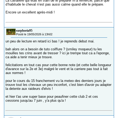
La cavalière qui était en train de le préparer m’a remercié, parce que
d’habitude le cheval n’est pas aussi calme quand elle le prépare.
Encore un excellent après-midi !
earphoria95
Posté le 19/05/2026 à 13h02
un peu de lecture en retard ici bas ! je reprends debut mai.
bah alors on a besoin de tuto coiffure ? (smiley moqueur) tu les
mouilles tes crins avant de tresser ? ici je trempe tout ca a l'eponge,
ca aide a tenir mieux je trouve.
felicitations en tout cas pour cette bonne note (et cette belle longueur
d'avance sur la 2e et 3e) malgré le vent et la carriere pas tout à fait
aux normes !
pour le cours du 15 franchement vu la meteo des derniers jours je
trouve tout les chevaux un peu inconfort, c'est bien d'avoir pu adapter
la detente aux raideurs d'elvis !
et hier t'as une super base pour peaufiner cette club 2 et ces
cessions jusqu'au 7 juin , y'a plus qu'a !