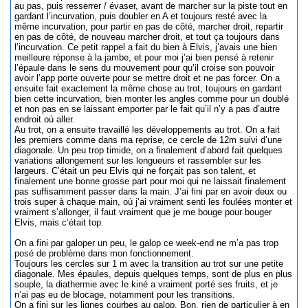
au pas, puis resserrer / évaser, avant de marcher sur la piste tout en
gardant l’incurvation, puis doubler en A et toujours resté avec la
même incurvation, pour partir en pas de côté, marcher droit, repartir
en pas de côté, de nouveau marcher droit, et tout ça toujours dans
l’incurvation. Ce petit rappel a fait du bien à Elvis, j’avais une bien
meilleure réponse à la jambe, et pour moi j’ai bien pensé à retenir
l’épaule dans le sens du mouvement pour qu’il croise son pouvoir
avoir l’app porte ouverte pour se mettre droit et ne pas forcer. On a
ensuite fait exactement la même chose au trot, toujours en gardant
bien cette incurvation, bien monter les angles comme pour un doublé
et non pas en se laissant emporter par le fait qu’il n’y a pas d’autre
endroit où aller.
Au trot, on a ensuite travaillé les développements au trot. On a fait
les premiers comme dans ma reprise, ce cercle de 12m suivi d’une
diagonale. Un peu trop timide, on a finalement d’abord fait quelques
variations allongement sur les longueurs et rassembler sur les
largeurs. C’était un peu Elvis qui ne forçait pas son talent, et
finalement une bonne grosse part pour moi qui ne laissait finalement
pas suffisamment passer dans la main. J’ai fini par en avoir deux ou
trois super à chaque main, où j’ai vraiment senti les foulées monter et
vraiment s’allonger, il faut vraiment que je me bouge pour bouger
Elvis, mais c’était top.
On a fini par galoper un peu, le galop ce week-end ne m’a pas trop
posé de problème dans mon fonctionnement.
Toujours les cercles sur 1 m avec la transition au trot sur une petite
diagonale. Mes épaules, depuis quelques temps, sont de plus en plus
souple, la diathermie avec le kiné a vraiment porté ses fruits, et je
n’ai pas eu de blocage, notamment pour les transitions.
On a fini sur les lignes courbes au galop. Bon, rien de particulier à en