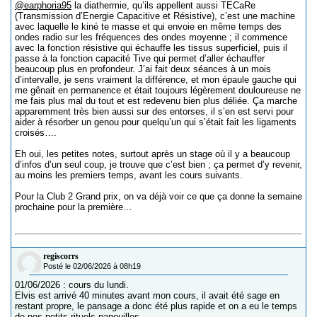
@earphoria95
la diathermie, qu’ils appellent aussi TECaRe
(Transmission d’Energie Capacitive et Résistive), c’est une machine
avec laquelle le kiné te masse et qui envoie en même temps des
ondes radio sur les fréquences des ondes moyenne ; il commence
avec la fonction résistive qui échauffe les tissus superficiel, puis il
passe à la fonction capacité Tive qui permet d’aller échauffer
beaucoup plus en profondeur. J’ai fait deux séances à un mois
d’intervalle, je sens vraiment la différence, et mon épaule gauche qui
me gênait en permanence et était toujours légèrement douloureuse ne
me fais plus mal du tout et est redevenu bien plus déliée. Ça marche
apparemment très bien aussi sur des entorses, il s’en est servi pour
aider à résorber un genou pour quelqu’un qui s’était fait les ligaments
croisés….
Eh oui, les petites notes, surtout après un stage où il y a beaucoup
d’infos d’un seul coup, je trouve que c’est bien ; ça permet d’y revenir,
au moins les premiers temps, avant les cours suivants.
Pour la Club 2 Grand prix, on va déjà voir ce que ça donne la semaine
prochaine pour la première…
regiscorrs
Posté le 02/06/2026 à 08h19
01/06/2026 : cours du lundi.
Elvis est arrivé 40 minutes avant mon cours, il avait été sage en
restant propre, le pansage a donc été plus rapide et on a eu le temps
de nos petits rituels papouilles.