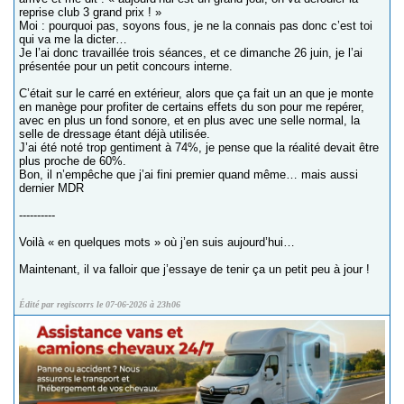
reprise club 3 grand prix ! »
Moi : pourquoi pas, soyons fous, je ne la connais pas donc c’est toi
qui va me la dicter…
Je l’ai donc travaillée trois séances, et ce dimanche 26 juin, je l’ai
présentée pour un petit concours interne.
C’était sur le carré en extérieur, alors que ça fait un an que je monte
en manège pour profiter de certains effets du son pour me repérer,
avec en plus un fond sonore, et en plus avec une selle normal, la
selle de dressage étant déjà utilisée.
J’ai été noté trop gentiment à 74%, je pense que la réalité devait être
plus proche de 60%.
Bon, il n’empêche que j’ai fini premier quand même… mais aussi
dernier MDR
----------
Voilà « en quelques mots » où j’en suis aujourd’hui…
Maintenant, il va falloir que j’essaye de tenir ça un petit peu à jour !
Édité par regiscorrs le 07-06-2026 à 23h06