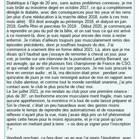
Diabétique à l’âge de 20 ans, sans autres problèmes connexes, je me
suis brûlé au troisième degré en octobre 2017, ce qui a complètement
déréglé le diabète, avec des conséquences pour les yeux et les reins
(en plus d’une rééducation à la marche début 2018, suite à ces trois
mois alité) : Œil droit aveugle au printemps 2018, et dialysé en juin
2019, Greffe Rhin et pancréas fin 2019. . Début 2020, je commençais
à reprendre un peu du poil de la bête, et on sait tous ce qui est arrivé
à ce moment-là, donc je suis reparti pour encore des mois à rester
enfermé. Je n’étais d’ailleurs toujours pas musculairement remis des
épisodes précédents, donc je souffrais toujours du dos. J’ai
commencé à vraiment être en forme début 2021. Là, alors que je me
disais qu’il faudrait que j’essaye de remonter à cheval un jour, pour
voir, je tombe sur une interview de la journaliste Lætitia Bernard, qui
est aveugle, qui av été plusieurs fois championne de France de CSO,
et qui venait de sortir un livre sur son parcours. Je me suis procuré le
livre en version audio ; et là, ma décision était prise : pendant une
quinzaine de jours je me suis renseigné autour de moi en rapport avec
les clubs alentour, et comme tout le monde semblait unanime, j’ai pris
contact avec le club le plus proche de chez moi.
Le 1er juillet 2021, je me rendais au club pour une première séance :
plus de 30°, un bonhomme encore musculaire ment fragile, mais sans
aucune appréhension, la monitrice m’a tout de suite laissé préparer et
Siri le cheval, c’était un peu hasardeux avec des gestes moins
assurée le temps de reprendre des automatismes et de nouveaux
réflexes n’ayant plus la vue, mais j’avais déjà pris un kif phénoménal
après cette heure pour le moins épuisante, et je n’ai posé qu’une
question en mettant pied à terre : « où dois-je signer pour l’inscription
? »
Vendredi prochain, ça fera donc un an que j’ai repris l’équitation, avec