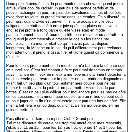
Deux propriétaires étaient là pour monter leurs chevaux quand je suis
arrivé, c’est cool de croiser un peu plus de monde parfois et de
pouvoir échanger un peu. En plus des cavalières calmes et posées,
avec donc toujours un grand calme dans les écuries. On a discuté un
peu mais, quand Elvis est arrivé, il m’invite accaparer : le petit
saligaud s’en était donné à cœur joie après les pluies de ce week-
end, et j’ai profité à fond parce qu’elle visse était en mode
particulièrement câlin ! À tourner la tête pour réclamer ou se frotter à
moi quand je commençais à brosser le dos ou les flancs par
exemple… il m’a même refait ce qu’il n’avait pas fait depuis
longtemps,–la Manche ou le bas du pull délicatement pour réclamer
mon attention : il prend le tissu, tire, et lâche quand ça commence à
résister.
Pour le cours proprement dit, la monitrice m’a fait faire la détente seul
en surveillant. C’est intéressant à faire pour moi de temps en temps
aussi, j’arrive de mieux en mieux à me repérer, notamment détecter la
fin d’un cercle pour rester sur la piste et ne pas partir en diagonale en
ayant fait un peu plus d’un tour, estimer mes doublé pour ne pas
tourner trop tôt avant la piste et ne pas mettre Elvis dans le pare
bottes. C’est un peu plus délicat pour moi encore pour les pas de côté
ou les cessions, notamment pour doubler pile au milieu du petit côté,
ou pour juger de la fin d’un demi cercle pour partir en bas de côté. Elle
m’en a fait refaire un ou deux quand j’avais fini ma détente, en me
guidant cette fois.
Puis elle m’a fait faire ma reprise Club 2 Grand prix
J’ai mes diamètre de cercle pas trop mal ancré dans mes ressentis,
j’étais sur 11 ou 13m pour les 12m au trot, et entre 14 et 17 pour les
15m au galop. Même sans crieur à l’opposé, j’étais pas mal dans mes