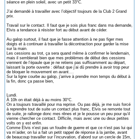
séance en plein soleil, avec un petit 33°C.
J’ai demandé à travailler avec l’objectif toujours de la Club 2 Grand
prix.
Travail sur le contact. Il faut que je sois plus franc dans ma demande,
Elvis a tendance à résister fort au début avant de céder.
Au galop surtout, il faut que je fasse attention à ne pas figer mes
doigts et à continuer à travailler la décontraction pour garder la mise
sur la main.
Les cessions au trot, ça sera quand même à confirmer le lendemain,
mais il semblerait bien que mes problèmes de début des cessions
viennent de l’épaule que je ne retiens pas suffisamment au départ,
laissant la porte ouverte : défaut que j’ai dû prendre à avoir trop peur
de bloquer le mouvement en avant….
Sur la ligne courbe au galop, j’arrive à prendre mon temps du début à
la fin, donc ça passe bien,
Lundi.
À 10h on était déjà à au moins 30°C.
On a toujours travaillé pour ma reprise. Ou pas déjà, je me suis forcé
à reprendre tout de suite un contact plus franc, Elvis se remonte tout
de suite, je rallonge donc mes rênes et je le pousse un peu pour qu’il
vienne chercher ce contact. Difficile, mais avec une ou deux petites
volts on y est enfin.
Comme Elvis n’est pas un foudre de guerre et que ce n’est pas lui qui
va m’aider, on lui a fait un petit rappel de réponse à la jambe, avant
de beaucoup travailler sur l’incurvation, d’abord sur un cercle de 15m,