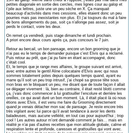
petites diagonale en sortie des cercles, mes lignes cour au galop et
t’pile aux lettres, juste une un peu sèche en X. Ça manquait
beaucoup d’activités dans mes cessions, elles étaient donc un peu
pourries mais pas inexistantes non plus. Et j’ai toujours du mal à faire
de bons allongements du pas, soit ça n’allonge pas assez, soit je
perds le contact, voire les deux.
On remet ça vendredi, puis stage dimanche et lundi prochain.
A priori encore deux cours après ça, puis concours le 7 juin.
Retour au bercail, un bon pansage, encore un bon grooming que je
n’ai pas eu le temps de demander puisque c’est Elvis qui a réclamé.
Puis retour au prêt, que j’ai pu faire en étant accompagné, donc
c’était cool.
Et, le temps que je range mes affaires, le groupe suivant est arrivé,
avec entre autres le gentil Aline colocataire d’Elvis avec qui nous
sommes totalement potes depuis quelques temps quand, ayant eu
marre qu’il soit un peu trop intrusif, j’ai chopé sa grosse tête sous
mon bras en le bloquant un peu, me disant que de toute façon il allait
se dégager vivement : là, bien au contraire, il était resté blotti comme
ça, j’vais donc commencer à lui grattouiller l’encolure et derrière les
oreilles, ce qui avait duré un bon moment. Là, il était placé là où nous
étions avec Elvis, il est venu me faire du Grooming directement
quand je venais détacher mon sac de pansage. Je reste encore très
très vigilant avec lui parce qu’il avait tendance à avoir les dents
baladeuses, mais aucune velléité, en tout cas pour aujourd’hui ; trop
cool ! Les autres autour m’ont demandé comment je fais… mais en
réalité je n’ai pas d’autres recettes que mon attitude globale, calme et
respiration lente et profonde, caresses et grattouilles qui vont avec.