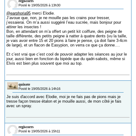
regiscorrs
Posté le 19/05/2026 à 13h30
@earphoria95
merci Elodie.
J’avoue que, non, je ne mouille pas les crains pour tresser,
j’essaierai. On m’a aussi suggéré l’eau sucrée, mais bonjour pour
attirer les insectes !
Bon, en attendant on m’a offert un petit kit coiffure, des peigne de
taille différente, des petits peigne à natter à quatre dents (vu la taille,
je vais avoir entre 15 et 20 pions à faire je pense, ça doit faire 3-4cm
de large), et un flacon de Easypion, on verra ce que ça donne….
Et c’est vrai que c’est cool de pouvoir adapter les séances au jour le
jour, aussi bien en fonction du bipède que du qadri-sabots, même si
Elvis est bien plus souvent que moi au top.
quixote
Posté le 19/05/2026 à 14h16
Je suis d'accord avec Elodie, moi je ne fais pas de pions mais je
tresse façon tresse étalon et je mouille aussi, de mon côté je fais
avec un spray.
regiscorrs
Posté le 19/05/2026 à 15h11