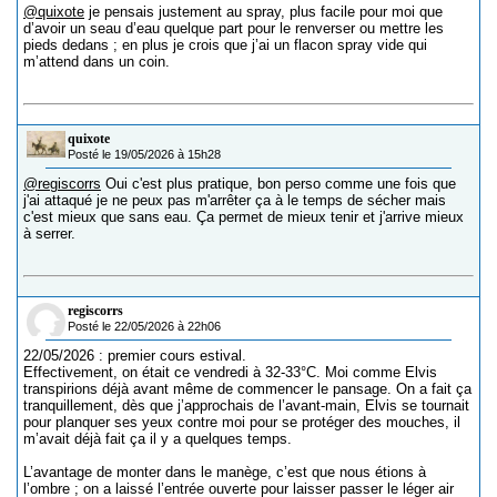
@quixote
je pensais justement au spray, plus facile pour moi que
d’avoir un seau d’eau quelque part pour le renverser ou mettre les
pieds dedans ; en plus je crois que j’ai un flacon spray vide qui
m’attend dans un coin.
quixote
Posté le 19/05/2026 à 15h28
@regiscorrs
Oui c'est plus pratique, bon perso comme une fois que
j'ai attaqué je ne peux pas m'arrêter ça à le temps de sécher mais
c'est mieux que sans eau. Ça permet de mieux tenir et j'arrive mieux
à serrer.
regiscorrs
Posté le 22/05/2026 à 22h06
22/05/2026 : premier cours estival.
Effectivement, on était ce vendredi à 32-33°C. Moi comme Elvis
transpirions déjà avant même de commencer le pansage. On a fait ça
tranquillement, dès que j’approchais de l’avant-main, Elvis se tournait
pour planquer ses yeux contre moi pour se protéger des mouches, il
m’avait déjà fait ça il y a quelques temps.
L’avantage de monter dans le manège, c’est que nous étions à
l’ombre ; on a laissé l’entrée ouverte pour laisser passer le léger air