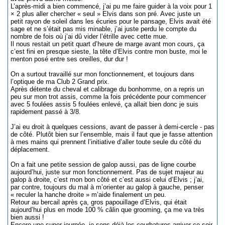
L’après-midi a bien commencé, j’ai pu me faire guider à la voix pour 1
× 2 plus aller chercher « seul » Elvis dans son pré. Avec juste un
petit rayon de soleil dans les écuries pour le pansage, Elvis avait été
sage et ne s’était pas mis minable, j’ai juste perdu le compte du
nombre de fois où j’ai dû vider l’étrille avec cette mue.
Il nous restait un petit quart d’heure de marge avant mon cours, ça
c’est fini en presque sieste, la tête d’Elvis contre mon buste, moi le
menton posé entre ses oreilles, dur dur !
On a surtout travaillé sur mon fonctionnement, et toujours dans
l’optique de ma Club 2 Grand prix.
Après détente du cheval et calibrage du bonhomme, on a repris un
peu sur mon trot assis, comme la fois précédente pour commencer
avec 5 foulées assis 5 foulées enlevé, ça allait bien donc je suis
rapidement passé à 3/8.
J’ai eu droit à quelques cessions, avant de passer à demi-cercle - pas
de côté. Plutôt bien sur l’ensemble, mais il faut que je fasse attention
à mes mains qui prennent l’initiative d’aller toute seule du côté du
déplacement.
On a fait une petite session de galop aussi, pas de ligne courbe
aujourd’hui, juste sur mon fonctionnement. Pas de sujet majeur au
galop à droite, c’est mon bon côté et c’est aussi celui d’Elvis ; j’ai,
par contre, toujours du mal à m’orienter au galop à gauche, penser
« reculer la hanche droite » m’aide finalement un peu.
Retour au bercail après ça, gros papouillage d’Elvis, qui était
aujourd’hui plus en mode 100 % câlin que grooming, ça me va très
bien aussi !
Encore une super journée, je sens déjà les courbatures arriver ce soir,