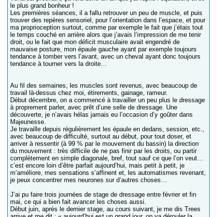
le plus grand bonheur !
Les premières séances, il a fallu retrouver un peu de muscle, et puis
trouver des repères sensoriel, pour l’orientation dans l’espace, et pour
ma proprioception surtout, comme par exemple le fait que j’étais tout
le temps couché en arrière alors que j’avais l’impression de me tenir
droit, ou le fait que mon déficit musculaire avait engendré de
mauvaise posture, mon épaule gauche ayant par exemple toujours
tendance à tomber vers l’avant, avec un cheval ayant donc toujours
tendance à tourner vers la droite…
Au fil des semaines, les muscles sont revenus, avec beaucoup de
travail là-dessus chez moi, étirements, gainage, rameur.
Début décembre, on a commencé à travailler un peu plus le dressage
à proprement parler, avec prêt d’une selle de dressage. Une
découverte, je n’avais hélas jamais eu l’occasion d’y goûter dans
Majeunesse.
Je travaille depuis régulièrement les épaule en dedans, session, etc.,
avec beaucoup de difficulté, surtout au début, pour tout doser, et
arriver à ressentir (à 99 % par le mouvement du bassin) la direction
du mouvement : très difficile de ne pas finir par les droits, ou partir
complètement en simple diagonale, bref, tout sauf ce que l’on veut…
c’est encore loin d’être parfait aujourd’hui, mais petit à petit, je
m’améliore, mes sensations s’affinent et, les automatismes revenant,
je peux concentrer mes neurones sur d’autres choses…
J’ai pu faire trois journées de stage de dressage entre février et fin
mai, ce qui a bien fait avancer les choses aussi.
Début juin, après le dernier stage, au cours suivant, je me dis Trees
arrive et me dit : « aujourd’hui est un grand jour, on va dérouler la