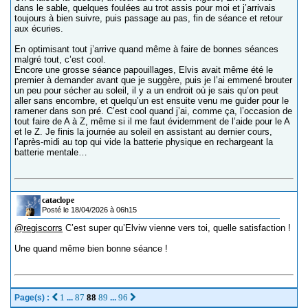
dans le sable, quelques foulées au trot assis pour moi et j’arrivais
toujours à bien suivre, puis passage au pas, fin de séance et retour
aux écuries.
En optimisant tout j’arrive quand même à faire de bonnes séances
malgré tout, c’est cool.
Encore une grosse séance papouillages, Elvis avait même été le
premier à demander avant que je suggère, puis je l’ai emmené brouter
un peu pour sécher au soleil, il y a un endroit où je sais qu’on peut
aller sans encombre, et quelqu’un est ensuite venu me guider pour le
ramener dans son pré. C’est cool quand j’ai, comme ça, l’occasion de
tout faire de A à Z, même si il me faut évidemment de l’aide pour le A
et le Z. Je finis la journée au soleil en assistant au dernier cours,
l’après-midi au top qui vide la batterie physique en rechargeant la
batterie mentale…
cataclope
Posté le 18/04/2026 à 06h15
@regiscorrs
C’est super qu’Elviw vienne vers toi, quelle satisfaction !
Une quand même bien bonne séance !
1
87
88
89
96
Page(s) :
...
...