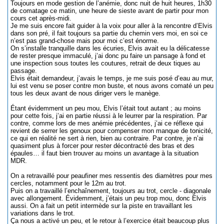
Toujours en mode gestion de l’anémie, donc nuit de huit heures, 1h30
de comatage ce matin, une heure de sieste avant de partir pour mon
cours cet après-midi.
Je me suis encore fait guider à la voix pour aller à la rencontre d’Elvis
dans son pré, il fait toujours sa partie du chemin vers moi, en soi ce
n’est pas grand-chose mais pour moi c’est énorme.
On s’installe tranquille dans les écuries, Elvis avait eu la délicatesse
de rester presque immaculé, j’ai donc pu faire un pansage à fond et
une inspection sous toutes les coutures, retrait de deux tiques au
passage.
Elvis était demandeur, j’avais le temps, je me suis posé d’eau au mur,
lui est venu se poser contre mon buste, et nous avons comaté un peu
tous les deux avant de nous diriger vers le manège.
Étant évidemment un peu mou, Elvis l’était tout autant ; au moins
pour cette fois, j’ai en partie réussi à le leurrer par la respiration. Par
contre, comme lors de mes anémie précédentes, j’ai ce réflexe qui
revient de serrer les genoux pour compenser mon manque de tonicité,
ce qui en réalité ne sert à rien, bien au contraire. Par contre, je n’ai
quasiment plus à forcer pour rester décontracté des bras et des
épaules… il faut bien trouver au moins un avantage à la situation
MDR.
On a retravaillé pour peaufiner mes ressentis des diamètres pour mes
cercles, notamment pour le 12m au trot.
Puis on a travaillé l’enchaînement, toujours au trot, cercle - diagonale
avec allongement. Évidemment, j’étais un peu trop mou, donc Elvis
aussi. On a fait un petit intermède sur la piste en travaillant les
variations dans le trot.
Ça nous a activé un peu, et le retour à l’exercice était beaucoup plus