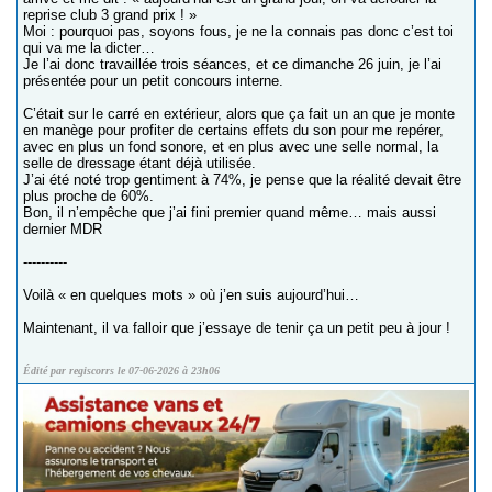
reprise club 3 grand prix ! »
Moi : pourquoi pas, soyons fous, je ne la connais pas donc c’est toi
qui va me la dicter…
Je l’ai donc travaillée trois séances, et ce dimanche 26 juin, je l’ai
présentée pour un petit concours interne.
C’était sur le carré en extérieur, alors que ça fait un an que je monte
en manège pour profiter de certains effets du son pour me repérer,
avec en plus un fond sonore, et en plus avec une selle normal, la
selle de dressage étant déjà utilisée.
J’ai été noté trop gentiment à 74%, je pense que la réalité devait être
plus proche de 60%.
Bon, il n’empêche que j’ai fini premier quand même… mais aussi
dernier MDR
----------
Voilà « en quelques mots » où j’en suis aujourd’hui…
Maintenant, il va falloir que j’essaye de tenir ça un petit peu à jour !
Édité par regiscorrs le 07-06-2026 à 23h06