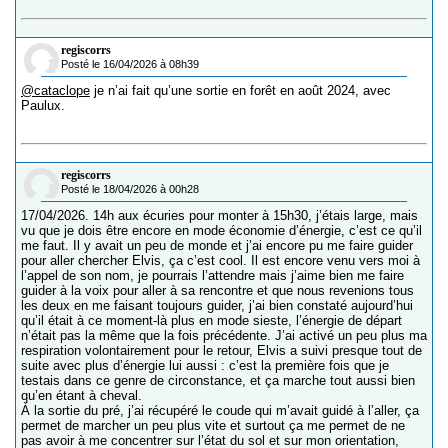
regiscorrs
Posté le 16/04/2026 à 08h39
@cataclope
je n’ai fait qu’une sortie en forêt en août 2024, avec
Paulux.
regiscorrs
Posté le 18/04/2026 à 00h28
17/04/2026. 14h aux écuries pour monter à 15h30, j’étais large, mais
vu que je dois être encore en mode économie d’énergie, c’est ce qu’il
me faut. Il y avait un peu de monde et j’ai encore pu me faire guider
pour aller chercher Elvis, ça c’est cool. Il est encore venu vers moi à
l’appel de son nom, je pourrais l’attendre mais j’aime bien me faire
guider à la voix pour aller à sa rencontre et que nous revenions tous
les deux en me faisant toujours guider, j’ai bien constaté aujourd’hui
qu’il était à ce moment-là plus en mode sieste, l’énergie de départ
n’était pas la même que la fois précédente. J’ai activé un peu plus ma
respiration volontairement pour le retour, Elvis a suivi presque tout de
suite avec plus d’énergie lui aussi : c’est la première fois que je
testais dans ce genre de circonstance, et ça marche tout aussi bien
qu’en étant à cheval.
À la sortie du pré, j’ai récupéré le coude qui m’avait guidé à l’aller, ça
permet de marcher un peu plus vite et surtout ça me permet de ne
pas avoir à me concentrer sur l’état du sol et sur mon orientation,