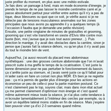
juste profiter du moment, en plus avec une météo estivale.
Je fais donc un pansage à fond, mais en mode économie d’énergie, je
prends le temps de ne pas laisser le moindre centimètre carré et je
passe absolument partout pour vérifier entre autres qu’il n’y a pas de
tique, deux blessures ou quoi que ce soit, je vérifie aussi si je ne
détecte pas de tensions musculairess anormales sur les zones
principales que nous avons pu apprendre il y a quelques temps (à
l’occasion il faudra que je demande une petite révision).
Ensuite, une petite vingtaine de minutes de gratouilles et grooming,
grooming qui s’est vite transformé en sieste d’Elvis tête contre mon
buste (bon, moi j’avoue que je suis tout aussi preneur…). Puis
direction le manège, il y avait des obstacles dans la carrière, sinon je
pense que j’aurais fait la séance dehors, vu qu’en plus il n’y avait pas
du tout le moindre brin de vent.
Aujourd’hui, j’ai aussi ressorti du placard mes abdominaux
synthétiques : une des grosses ceinture abdominale que l’on m’avait
prescrit suite à ma greffe le temps de la cicatrisation. C’est juste la
bonne dimension pour ne pas perturber le fonctionnement du bassin,
ça s’arrête juste au sternum, et j’avais serré juste ce qu’il fallait pour
m’aider sans en faire un corset non plus MDR. Eh bien je ne regrette
pas : ça m’a permis de garder plus d’énergie pour les actions en
économise un peu de celle-ci pour la partie maintien postural. Ce
n’est clairement pas le top, soyons clair, mais dans mon état actuel
ça me permet clairement d’optimiser mon énergie et c’est quand
même autrement mieux toute la séance, je n’ai plus cette tendance à
m’écrouler lamentablement à l’intérieur des cercles par exemple, ou à
avoir un équilibre latéral moins stable en fin de séance. Mais j’espère
bien pouvoir virer ça d’ici 2-3 semaines quand même.