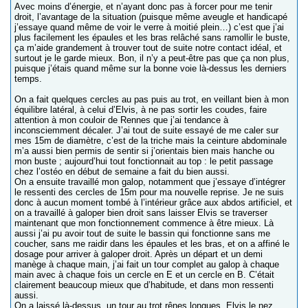
Avec moins d’énergie, et n’ayant donc pas à forcer pour me tenir
droit, l’avantage de la situation (puisque même aveugle et handicapé
j’essaye quand même de voir le verre à moitié plein…) c’est que j’ai
plus facilement les épaules et les bras relâché sans ramollir le buste,
ça m’aide grandement à trouver tout de suite notre contact idéal, et
surtout je le garde mieux. Bon, il n’y a peut-être pas que ça non plus,
puisque j’étais quand même sur la bonne voie là-dessus les derniers
temps.
On a fait quelques cercles au pas puis au trot, en veillant bien à mon
équilibre latéral, à celui d’Elvis, à ne pas sortir les coudes, faire
attention à mon couloir de Rennes que j’ai tendance à
inconsciemment décaler. J’ai tout de suite essayé de me caler sur
mes 15m de diamètre, c’est de la triche mais la ceinture abdominale
m’a aussi bien permis de sentir si j’orientais bien mais hanche ou
mon buste ; aujourd’hui tout fonctionnait au top : le petit passage
chez l’ostéo en début de semaine a fait du bien aussi.
On a ensuite travaillé mon galop, notamment que j’essaye d’intégrer
le ressenti des cercles de 15m pour ma nouvelle reprise. Je ne suis
donc à aucun moment tombé à l’intérieur grâce aux abdos artificiel, et
on a travaillé à galoper bien droit sans laisser Elvis se traverser
maintenant que mon fonctionnement commence à être mieux. Là
aussi j’ai pu avoir tout de suite le bassin qui fonctionne sans me
coucher, sans me raidir dans les épaules et les bras, et on a affiné le
dosage pour arriver à galoper droit. Après un départ et un demi
manège à chaque main, j’ai fait un tour complet au galop à chaque
main avec à chaque fois un cercle en E et un cercle en B. C’était
clairement beaucoup mieux que d’habitude, et dans mon ressenti
aussi.
On a laissé là-dessus, un tour au trot rênes longues, Elvis le nez