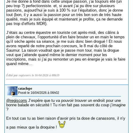
Je me donne à fond dans cette unique passion, j’ai toujours été (un
peu trop ?) perfectionniste. et, si avant j’ai pu être sur plusieurs
passions, aujourd’hui je suis à 100 % sur l’équitation, donc je donne
tout (bon, il y a aussi la passion pour un très bon son de très haute
qualité, mais je suis équipé et maintenant je profite, ça ne demande
pas trop d’efforts MDR).
J’étais au centre équestre en touriste cet après-midi, des câlins à
plein de chevaux, l’opportunité d’en faire brouter un en main le temps
qu’il sèche après sa séance, je me suis donc bien drogué ! Et nous
avons reparlé de notre prochain concours, le 8 mai du côté de
Saumur. La raison voudrait que je passe mon tour, mais la drogue
veut que j’attende quand même le dernier moment pour les
inscriptions, mais si j’ai pu remonter un peu en énergie je vais le faire
quand même…
Édité par regiscorrs le 16-04-2026 à 08h59
cataclope
Posté le 16/04/2026 à 06h02
@regiscorrs
J’espère que tu va pouvoir trouver un endroit pour une
bonne balade en sécurité ! Tu n’en fait pas souvent du coup j’imagine
?
En tout cas tu as bien raison d’avoir pris ta dose de canassons, il n’y
a pas mieux que la droquine !