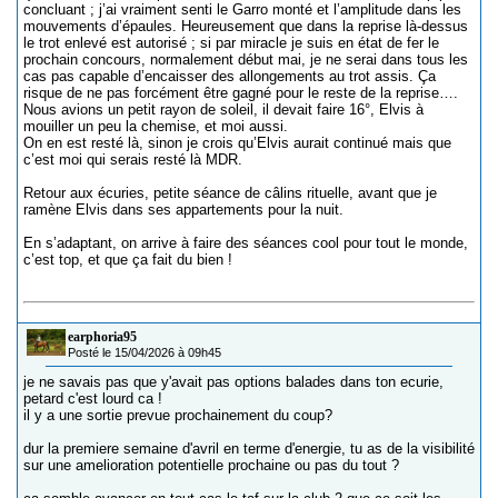
concluant ; j’ai vraiment senti le Garro monté et l’amplitude dans les
mouvements d’épaules. Heureusement que dans la reprise là-dessus
le trot enlevé est autorisé ; si par miracle je suis en état de fer le
prochain concours, normalement début mai, je ne serai dans tous les
cas pas capable d’encaisser des allongements au trot assis. Ça
risque de ne pas forcément être gagné pour le reste de la reprise….
Nous avions un petit rayon de soleil, il devait faire 16°, Elvis à
mouiller un peu la chemise, et moi aussi.
On en est resté là, sinon je crois qu’Elvis aurait continué mais que
c’est moi qui serais resté là MDR.
Retour aux écuries, petite séance de câlins rituelle, avant que je
ramène Elvis dans ses appartements pour la nuit.
En s’adaptant, on arrive à faire des séances cool pour tout le monde,
c’est top, et que ça fait du bien !
earphoria95
Posté le 15/04/2026 à 09h45
je ne savais pas que y'avait pas options balades dans ton ecurie,
petard c'est lourd ca !
il y a une sortie prevue prochainement du coup?
dur la premiere semaine d'avril en terme d'energie, tu as de la visibilité
sur une amelioration potentielle prochaine ou pas du tout ?