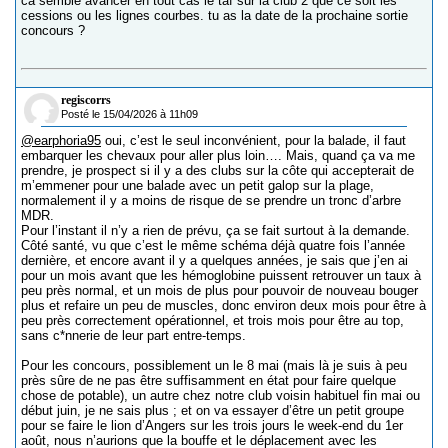
ca semble avancer en tout cas le taf sur la club 2 que ce soit les
cessions ou les lignes courbes. tu as la date de la prochaine sortie
concours ?
regiscorrs
Posté le 15/04/2026 à 11h09
@earphoria95
oui, c’est le seul inconvénient, pour la balade, il faut
embarquer les chevaux pour aller plus loin…. Mais, quand ça va me
prendre, je prospect si il y a des clubs sur la côte qui accepterait de
m’emmener pour une balade avec un petit galop sur la plage,
normalement il y a moins de risque de se prendre un tronc d’arbre
MDR.
Pour l’instant il n’y a rien de prévu, ça se fait surtout à la demande.
Côté santé, vu que c’est le même schéma déjà quatre fois l’année
dernière, et encore avant il y a quelques années, je sais que j’en ai
pour un mois avant que les hémoglobine puissent retrouver un taux à
peu près normal, et un mois de plus pour pouvoir de nouveau bouger
plus et refaire un peu de muscles, donc environ deux mois pour être à
peu près correctement opérationnel, et trois mois pour être au top,
sans c*nnerie de leur part entre-temps.
Pour les concours, possiblement un le 8 mai (mais là je suis à peu
près sûre de ne pas être suffisamment en état pour faire quelque
chose de potable), un autre chez notre club voisin habituel fin mai ou
début juin, je ne sais plus ; et on va essayer d’être un petit groupe
pour se faire le lion d’Angers sur les trois jours le week-end du 1er
août, nous n’aurions que la bouffe et le déplacement avec les