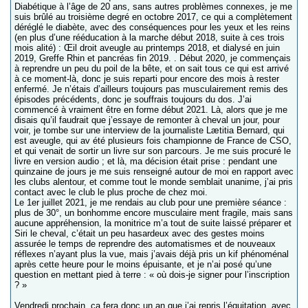
Diabétique à l’âge de 20 ans, sans autres problèmes connexes, je me
suis brûlé au troisième degré en octobre 2017, ce qui a complètement
déréglé le diabète, avec des conséquences pour les yeux et les reins
(en plus d’une rééducation à la marche début 2018, suite à ces trois
mois alité) : Œil droit aveugle au printemps 2018, et dialysé en juin
2019, Greffe Rhin et pancréas fin 2019. . Début 2020, je commençais
à reprendre un peu du poil de la bête, et on sait tous ce qui est arrivé
à ce moment-là, donc je suis reparti pour encore des mois à rester
enfermé. Je n’étais d’ailleurs toujours pas musculairement remis des
épisodes précédents, donc je souffrais toujours du dos. J’ai
commencé à vraiment être en forme début 2021. Là, alors que je me
disais qu’il faudrait que j’essaye de remonter à cheval un jour, pour
voir, je tombe sur une interview de la journaliste Lætitia Bernard, qui
est aveugle, qui av été plusieurs fois championne de France de CSO,
et qui venait de sortir un livre sur son parcours. Je me suis procuré le
livre en version audio ; et là, ma décision était prise : pendant une
quinzaine de jours je me suis renseigné autour de moi en rapport avec
les clubs alentour, et comme tout le monde semblait unanime, j’ai pris
contact avec le club le plus proche de chez moi.
Le 1er juillet 2021, je me rendais au club pour une première séance :
plus de 30°, un bonhomme encore musculaire ment fragile, mais sans
aucune appréhension, la monitrice m’a tout de suite laissé préparer et
Siri le cheval, c’était un peu hasardeux avec des gestes moins
assurée le temps de reprendre des automatismes et de nouveaux
réflexes n’ayant plus la vue, mais j’avais déjà pris un kif phénoménal
après cette heure pour le moins épuisante, et je n’ai posé qu’une
question en mettant pied à terre : « où dois-je signer pour l’inscription
? »
Vendredi prochain, ça fera donc un an que j’ai repris l’équitation, avec