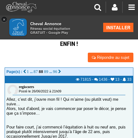
×
Cheval Annonce
Forum
>
Discussions générales
INSTALLER
Réseau social équitation
GRATUIT - Google Play
JOURNAL DU RECAVALIER. CLUB 2 GRAND PRIX :
ENFIN !
Répondre au sujet
1
87
88
89
96
Page(s) :
...
...
71815
-
1436
-
13
-
33
regiscorrs
Posté le 26/06/2022 à 21h09
Allez, c’est dit, j’ouvre mon fil ! Qui m’aime (ou plutôt veut) me
suive…
Alors, tout d’abord, je vais commencer par poser le décor, je pense
que ça s’impose…
Pour faire court, j’ai commencé l’équitation à huit ou neuf ans, puis
pratiqué plutôt intensivement jusqu’à l’âge de 22 ans, puis
occasionnellement Jusqu’en 2017.