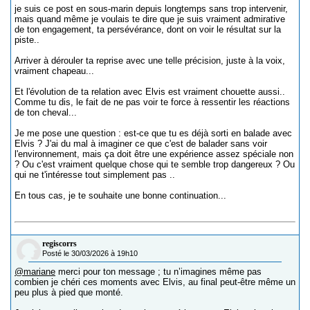
je suis ce post en sous-marin depuis longtemps sans trop intervenir,
mais quand même je voulais te dire que je suis vraiment admirative
de ton engagement, ta persévérance, dont on voir le résultat sur la
piste..
Arriver à dérouler ta reprise avec une telle précision, juste à la voix,
vraiment chapeau...
Et l'évolution de ta relation avec Elvis est vraiment chouette aussi..
Comme tu dis, le fait de ne pas voir te force à ressentir les réactions
de ton cheval...
Je me pose une question : est-ce que tu es déjà sorti en balade avec
Elvis ? J'ai du mal à imaginer ce que c'est de balader sans voir
l'environnement, mais ça doit être une expérience assez spéciale non
? Ou c'est vraiment quelque chose qui te semble trop dangereux ? Ou
qui ne t'intéresse tout simplement pas ..
En tous cas, je te souhaite une bonne continuation...
regiscorrs
Posté le 30/03/2026 à 19h10
@mariane
merci pour ton message ; tu n’imagines même pas
combien je chéri ces moments avec Elvis, au final peut-être même un
peu plus à pied que monté.