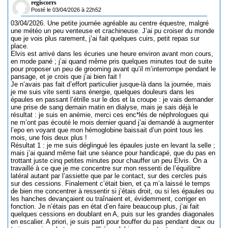
regiscorrs
Posté le 03/04/2026 à 22h52
03/04/2026. Une petite journée agréable au centre équestre, malgré
une météo un peu venteuse et crachineuse. J’ai pu croiser du monde
que je vois plus rarement, j’ai fait quelques cuirs, petit repas sur
place.
Elvis est arrivé dans les écuries une heure environ avant mon cours,
en mode pané ; j’ai quand même pris quelques minutes tout de suite
pour proposer un peu de grooming avant qu’il m’interrompe pendant le
pansage, et je crois que j’ai bien fait !
Je n’avais pas fait d’effort particulier jusque-là dans la journée, mais
je me suis vite senti sans énergie, quelques douleurs dans les
épaules en passant l’étrille sur le dos et la croupe : je vais demander
une prise de sang demain matin en dialyse, mais je sais déjà le
résultat : je suis en anémie, merci ces enc*lés de néphrologues qui
ne m’ont pas écouté le mois dernier quand j’ai demandé à augmenter
l’epo en voyant que mon hémoglobine baissait d’un point tous les
mois, une fois deux plus !
Résultat 1 : je me suis déglingué les épaules juste en levant la selle ;
mais j’ai quand même fait une séance pour handicapé, que du pas en
trottant juste cinq petites minutes pour chauffer un peu Elvis. On a
travaillé à ce que je me concentre sur mon ressenti de l’équilibre
latéral autant par l’assiette que par le contact, sur des cercles puis
sur des cessions. Finalement c’était bien, et ça m’a laissé le temps
de bien me concentrer à ressentir si j’étais droit, ou si les épaules ou
les hanches devançaient ou traînaient et, évidemment, corriger en
fonction. Je n’étais pas en état d’en faire beaucoup plus, j’ai fait
quelques cessions en doublant en A, puis sur les grandes diagonales
en escalier. A priori, je suis parti pour bouffer du pas pendant deux ou