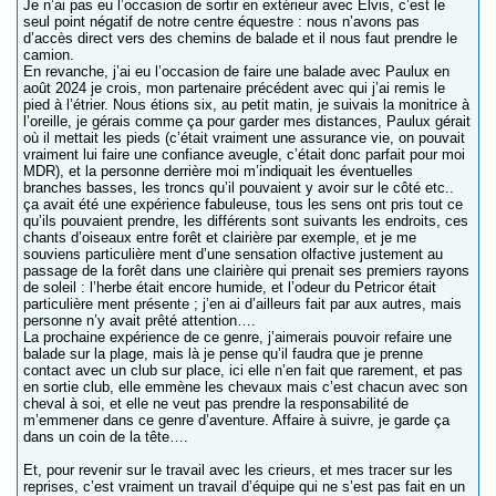
Je n’ai pas eu l’occasion de sortir en extérieur avec Elvis, c’est le
seul point négatif de notre centre équestre : nous n’avons pas
d’accès direct vers des chemins de balade et il nous faut prendre le
camion.
En revanche, j’ai eu l’occasion de faire une balade avec Paulux en
août 2024 je crois, mon partenaire précédent avec qui j’ai remis le
pied à l’étrier. Nous étions six, au petit matin, je suivais la monitrice à
l’oreille, je gérais comme ça pour garder mes distances, Paulux gérait
où il mettait les pieds (c’était vraiment une assurance vie, on pouvait
vraiment lui faire une confiance aveugle, c’était donc parfait pour moi
MDR), et la personne derrière moi m’indiquait les éventuelles
branches basses, les troncs qu’il pouvaient y avoir sur le côté etc..
ça avait été une expérience fabuleuse, tous les sens ont pris tout ce
qu’ils pouvaient prendre, les différents sont suivants les endroits, ces
chants d’oiseaux entre forêt et clairière par exemple, et je me
souviens particulière ment d’une sensation olfactive justement au
passage de la forêt dans une clairière qui prenait ses premiers rayons
de soleil : l’herbe était encore humide, et l’odeur du Petricor était
particulière ment présente ; j’en ai d’ailleurs fait par aux autres, mais
personne n’y avait prêté attention….
La prochaine expérience de ce genre, j’aimerais pouvoir refaire une
balade sur la plage, mais là je pense qu’il faudra que je prenne
contact avec un club sur place, ici elle n’en fait que rarement, et pas
en sortie club, elle emmène les chevaux mais c’est chacun avec son
cheval à soi, et elle ne veut pas prendre la responsabilité de
m’emmener dans ce genre d’aventure. Affaire à suivre, je garde ça
dans un coin de la tête….
Et, pour revenir sur le travail avec les crieurs, et mes tracer sur les
reprises, c’est vraiment un travail d’équipe qui ne s’est pas fait en un