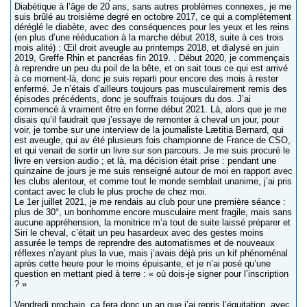
Diabétique à l’âge de 20 ans, sans autres problèmes connexes, je me
suis brûlé au troisième degré en octobre 2017, ce qui a complètement
déréglé le diabète, avec des conséquences pour les yeux et les reins
(en plus d’une rééducation à la marche début 2018, suite à ces trois
mois alité) : Œil droit aveugle au printemps 2018, et dialysé en juin
2019, Greffe Rhin et pancréas fin 2019. . Début 2020, je commençais
à reprendre un peu du poil de la bête, et on sait tous ce qui est arrivé
à ce moment-là, donc je suis reparti pour encore des mois à rester
enfermé. Je n’étais d’ailleurs toujours pas musculairement remis des
épisodes précédents, donc je souffrais toujours du dos. J’ai
commencé à vraiment être en forme début 2021. Là, alors que je me
disais qu’il faudrait que j’essaye de remonter à cheval un jour, pour
voir, je tombe sur une interview de la journaliste Lætitia Bernard, qui
est aveugle, qui av été plusieurs fois championne de France de CSO,
et qui venait de sortir un livre sur son parcours. Je me suis procuré le
livre en version audio ; et là, ma décision était prise : pendant une
quinzaine de jours je me suis renseigné autour de moi en rapport avec
les clubs alentour, et comme tout le monde semblait unanime, j’ai pris
contact avec le club le plus proche de chez moi.
Le 1er juillet 2021, je me rendais au club pour une première séance :
plus de 30°, un bonhomme encore musculaire ment fragile, mais sans
aucune appréhension, la monitrice m’a tout de suite laissé préparer et
Siri le cheval, c’était un peu hasardeux avec des gestes moins
assurée le temps de reprendre des automatismes et de nouveaux
réflexes n’ayant plus la vue, mais j’avais déjà pris un kif phénoménal
après cette heure pour le moins épuisante, et je n’ai posé qu’une
question en mettant pied à terre : « où dois-je signer pour l’inscription
? »
Vendredi prochain, ça fera donc un an que j’ai repris l’équitation, avec