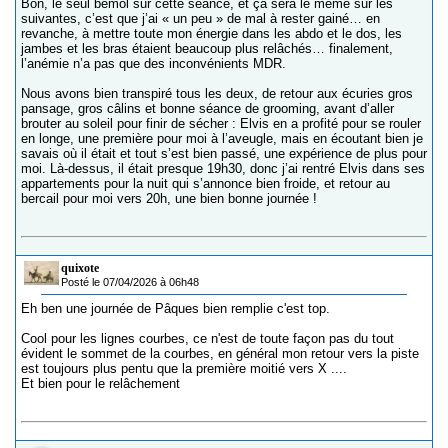
Bon, le seul bémol sur cette séance, et ça sera le même sur les
suivantes, c’est que j’ai « un peu » de mal à rester gainé… en
revanche, à mettre toute mon énergie dans les abdo et le dos, les
jambes et les bras étaient beaucoup plus relâchés… finalement,
l’anémie n’a pas que des inconvénients MDR.
Nous avons bien transpiré tous les deux, de retour aux écuries gros
pansage, gros câlins et bonne séance de grooming, avant d’aller
brouter au soleil pour finir de sécher : Elvis en a profité pour se rouler
en longe, une première pour moi à l’aveugle, mais en écoutant bien je
savais où il était et tout s’est bien passé, une expérience de plus pour
moi. Là-dessus, il était presque 19h30, donc j’ai rentré Elvis dans ses
appartements pour la nuit qui s’annonce bien froide, et retour au
bercail pour moi vers 20h, une bien bonne journée !
quixote
Posté le 07/04/2026 à 06h48
Eh ben une journée de Pâques bien remplie c'est top.
Cool pour les lignes courbes, ce n'est de toute façon pas du tout
évident le sommet de la courbes, en général mon retour vers la piste
est toujours plus pentu que la première moitié vers X ....
Et bien pour le relâchement