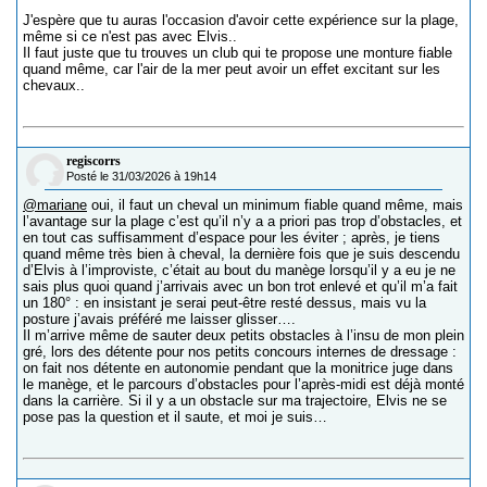
J'espère que tu auras l'occasion d'avoir cette expérience sur la plage,
même si ce n'est pas avec Elvis..
Il faut juste que tu trouves un club qui te propose une monture fiable
quand même, car l'air de la mer peut avoir un effet excitant sur les
chevaux..
regiscorrs
Posté le 31/03/2026 à 19h14
@mariane
oui, il faut un cheval un minimum fiable quand même, mais
l’avantage sur la plage c’est qu’il n’y a a priori pas trop d’obstacles, et
en tout cas suffisamment d’espace pour les éviter ; après, je tiens
quand même très bien à cheval, la dernière fois que je suis descendu
d’Elvis à l’improviste, c’était au bout du manège lorsqu’il y a eu je ne
sais plus quoi quand j’arrivais avec un bon trot enlevé et qu’il m’a fait
un 180° : en insistant je serai peut-être resté dessus, mais vu la
posture j’avais préféré me laisser glisser….
Il m’arrive même de sauter deux petits obstacles à l’insu de mon plein
gré, lors des détente pour nos petits concours internes de dressage :
on fait nos détente en autonomie pendant que la monitrice juge dans
le manège, et le parcours d’obstacles pour l’après-midi est déjà monté
dans la carrière. Si il y a un obstacle sur ma trajectoire, Elvis ne se
pose pas la question et il saute, et moi je suis…