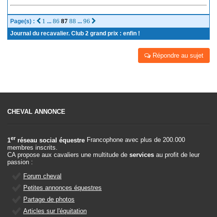
1
86
87
88
96
Page(s) :
...
...
Journal du recavalier. Club 2 grand prix : enfin !
Répondre au sujet
CHEVAL ANNONCE
er
1
réseau social équestre
Francophone avec plus de 200.000
membres inscrits.
CA propose aux cavaliers une multitude de
services
au profit de leur
passion :
Forum cheval
Petites annonces équestres
Partage de photos
Articles sur l'équitation