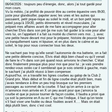
06/04/2026 : toujours peu d’énergie, donc, alors j’ai tout gardé pour
mon cours.
Vu la météo, j’ai profité de pouvoir être au centre équestre vers 8h30,
juste pour glandouiller, papoter avec les unes et les autres qui
passaient, petit pique-nique au soleil le midi, et un bon petit repos au
soleil jusqu’à 15h30, petits étirements et réveil musculaire, j’ai
préparé mes affaires avant de me faire accompagner pour aller
chercher Elvis dans son pré (je me suis fait guider à la voie pour aller
vers lui, on l’appelant il a fait sa moitié du chemin vers moi…), avec
une petite heure devant moi pour le préparer, histoire de pouvoir faire
ça tranquillement sans m’épuiser, et en plus dans le calme et au
soleil, le top pour nous connecter tous les deux.
Ne sachant pas trop qu’elle serait l’autonomie de ma batterie, on a fait
une petite détente concise, Elvis était déjà bien chaud vu qu’il venait
de faire le c*n dans son pré quand nous arrivions le chercher. C’était
donc finalement presque plus pour moi que pour lui ; je vais prendre
rendez-vous ostéo car il semblerait que je sois orienté à gauche, mais
le sachant j’ai plutôt réussi à bien compenser.
Aujourd’hui, on a travaillé les lignes courbes au galop de la Club 2
Grand prix. Mais début et fin de ligne courbe était plutôt bien, mais
j’avais tendance à être un peu trop brusque sur les premiers
passages au sommet de la courbe. Il faut qu’on arrive à ce qu’on
m’annonce mon arrivée en X un peu avant pour que j’amorce la
courbe et que je puisse tourner de façon coulée, il faudra a priori que
ça soit la personne en A ou en C qui me l’indique, il faut qu’on teste
s’il faut viser une foulée ou deux foulées avant X…. Mais on était
déjà plutôt bien, donc c’est cool.