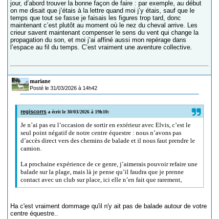
jour, d’abord trouver la bonne façon de faire : par exemple, au début
on me disait que j’étais à la lettre quand moi j’y étais, sauf que le
temps que tout se fasse je faisais les figures trop tard, donc
maintenant c’est plutôt au moment où le nez du cheval arrive. Les
crieur savent maintenant compenser le sens du vent qui change la
propagation du son, et moi j’ai affiné aussi mon repérage dans
l’espace au fil du temps. C’est vraiment une aventure collective.
mariane
Posté le 31/03/2026 à 14h42
regiscorrs
a écrit le 30/03/2026 à 19h10:
Je n’ai pas eu l’occasion de sortir en extérieur avec Elvis, c’est le
seul point négatif de notre centre équestre : nous n’avons pas
d’accès direct vers des chemins de balade et il nous faut prendre le
camion.
La prochaine expérience de ce genre, j’aimerais pouvoir refaire une
balade sur la plage, mais là je pense qu’il faudra que je prenne
contact avec un club sur place, ici elle n’en fait que rarement,
Ha c'est vraiment dommage qu'il n'y ait pas de balade autour de votre
centre équestre..