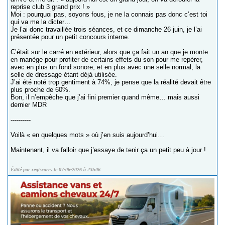
reprise club 3 grand prix ! »
Moi : pourquoi pas, soyons fous, je ne la connais pas donc c’est toi
qui va me la dicter…
Je l’ai donc travaillée trois séances, et ce dimanche 26 juin, je l’ai
présentée pour un petit concours interne.
C’était sur le carré en extérieur, alors que ça fait un an que je monte
en manège pour profiter de certains effets du son pour me repérer,
avec en plus un fond sonore, et en plus avec une selle normal, la
selle de dressage étant déjà utilisée.
J’ai été noté trop gentiment à 74%, je pense que la réalité devait être
plus proche de 60%.
Bon, il n’empêche que j’ai fini premier quand même… mais aussi
dernier MDR
----------
Voilà « en quelques mots » où j’en suis aujourd’hui…
Maintenant, il va falloir que j’essaye de tenir ça un petit peu à jour !
Édité par regiscorrs le 07-06-2026 à 23h06