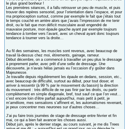
le plus grand bonheur !
Les premières séances, il a fallu retrouver un peu de muscle, et puis
trouver des repères sensoriel, pour l’orientation dans l’espace, et pour
ma proprioception surtout, comme par exemple le fait que j’étais tout
le temps couché en arrière alors que j’avais l’impression de me tenir
droit, ou le fait que mon déficit musculaire avait engendré de
mauvaise posture, mon épaule gauche ayant par exemple toujours
tendance à tomber vers l’avant, avec un cheval ayant donc toujours
tendance à tourner vers la droite…
Au fil des semaines, les muscles sont revenus, avec beaucoup de
travail là-dessus chez moi, étirements, gainage, rameur.
Début décembre, on a commencé à travailler un peu plus le dressage
à proprement parler, avec prêt d’une selle de dressage. Une
découverte, je n’avais hélas jamais eu l’occasion d’y goûter dans
Majeunesse.
Je travaille depuis régulièrement les épaule en dedans, session, etc.,
avec beaucoup de difficulté, surtout au début, pour tout doser, et
arriver à ressentir (à 99 % par le mouvement du bassin) la direction
du mouvement : très difficile de ne pas finir par les droits, ou partir
complètement en simple diagonale, bref, tout sauf ce que l’on veut…
c’est encore loin d’être parfait aujourd’hui, mais petit à petit, je
m’améliore, mes sensations s’affinent et, les automatismes revenant,
je peux concentrer mes neurones sur d’autres choses…
J’ai pu faire trois journées de stage de dressage entre février et fin
mai, ce qui a bien fait avancer les choses aussi.
Début juin, après le dernier stage, au cours suivant, je me dis Trees
arrive et me dit : « aujourd’hui est un grand jour, on va dérouler la