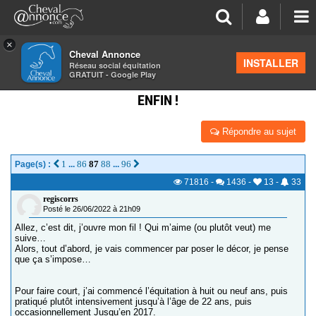
×
Cheval Annonce
Forum
>
Discussions générales
INSTALLER
Réseau social équitation
GRATUIT - Google Play
JOURNAL DU RECAVALIER. CLUB 2 GRAND PRIX :
ENFIN !
Répondre au sujet
1
86
87
88
96
Page(s) :
...
...
71816
-
1436
-
13
-
33
regiscorrs
Posté le 26/06/2022 à 21h09
Allez, c’est dit, j’ouvre mon fil ! Qui m’aime (ou plutôt veut) me
suive…
Alors, tout d’abord, je vais commencer par poser le décor, je pense
que ça s’impose…
Pour faire court, j’ai commencé l’équitation à huit ou neuf ans, puis
pratiqué plutôt intensivement jusqu’à l’âge de 22 ans, puis
occasionnellement Jusqu’en 2017.