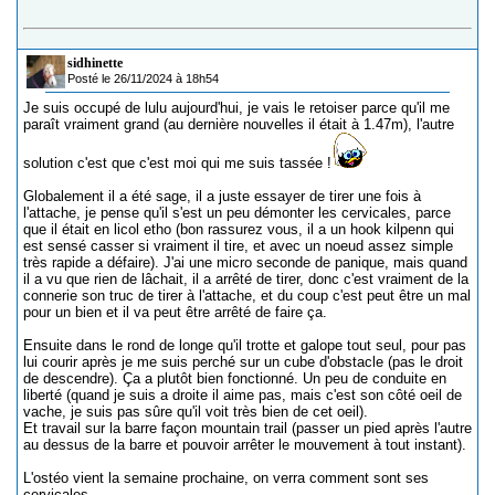
sidhinette
Posté le 26/11/2024 à 18h54
Je suis occupé de lulu aujourd'hui, je vais le retoiser parce qu'il me
paraît vraiment grand (au dernière nouvelles il était à 1.47m), l'autre
solution c'est que c'est moi qui me suis tassée !
Globalement il a été sage, il a juste essayer de tirer une fois à
l'attache, je pense qu'il s'est un peu démonter les cervicales, parce
que il était en licol etho (bon rassurez vous, il a un hook kilpenn qui
est sensé casser si vraiment il tire, et avec un noeud assez simple
très rapide a défaire). J'ai une micro seconde de panique, mais quand
il a vu que rien de lâchait, il a arrêté de tirer, donc c'est vraiment de la
connerie son truc de tirer à l'attache, et du coup c'est peut être un mal
pour un bien et il va peut être arrêté de faire ça.
Ensuite dans le rond de longe qu'il trotte et galope tout seul, pour pas
lui courir après je me suis perché sur un cube d'obstacle (pas le droit
de descendre). Ça a plutôt bien fonctionné. Un peu de conduite en
liberté (quand je suis a droite il aime pas, mais c'est son côté oeil de
vache, je suis pas sûre qu'il voit très bien de cet oeil).
Et travail sur la barre façon mountain trail (passer un pied après l'autre
au dessus de la barre et pouvoir arrêter le mouvement à tout instant).
L'ostéo vient la semaine prochaine, on verra comment sont ses
cervicales