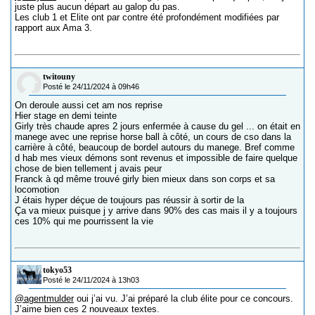
juste plus aucun départ au galop du pas.
Les club 1 et Elite ont par contre été profondément modifiées par
rapport aux Ama 3.
twitouny
Posté le 24/11/2024 à 09h46
On deroule aussi cet am nos reprise
Hier stage en demi teinte
Girly très chaude apres 2 jours enfermée à cause du gel ... on était en
manege avec une reprise horse ball à côté, un cours de cso dans la
carrière à côté, beaucoup de bordel autours du manege. Bref comme
d hab mes vieux démons sont revenus et impossible de faire quelque
chose de bien tellement j avais peur
Franck à qd même trouvé girly bien mieux dans son corps et sa
locomotion
J étais hyper déçue de toujours pas réussir à sortir de la
Ça va mieux puisque j y arrive dans 90% des cas mais il y a toujours
ces 10% qui me pourrissent la vie
tokyo53
Posté le 24/11/2024 à 13h03
@agentmulder
oui j’ai vu. J’ai préparé la club élite pour ce concours.
J’aime bien ces 2 nouveaux textes.