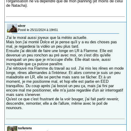
l'organisation ne va dépendre que de mon planning (et moins de celui
de Natacha).
uiver
Posté le 25/11/2024 à 19h51
J'ai le moral aussi joyeux que la météo actuelle.
Mais bon j'ai monté Dolce et je pense qu'il y a eu des choses pas
mal, je regarderai la vidéo un peu plus tard.
Ensuite j'ai décidé de faire une longe en LR à Flamme. Elle est
devenue un peu ronchon au pré avec moi, on s'est dits qu'elle
manquait un peu que je m'occupe d'elle. Elle était ravie, aussi
incroyable que ça puisse paraître.
J'ai retrouvé ma Flamme du travail au sol. J'ai mis les rênes en mode
longe, rênes allemandes à l'intérieur. Et alors comme je suis un peu
maladroite en LR, elle se perche mais sans se fâcher. Et à un
moment, je me positionne mal, et hop elle est partie en EED
tranquillou. Du coup après j'ai bossé un peu ça, mais j'ai fini par
encore mal me positionner, elle m'a juste regardée d'un air interrogatif
mais sans s'enerver.
Qu'est ce que c'est frustrant de la voir bouger, j'ai fait partir revenir,
descendre, remonter, elle a de l'allure, même avec le poil de
nounours.
turlututu