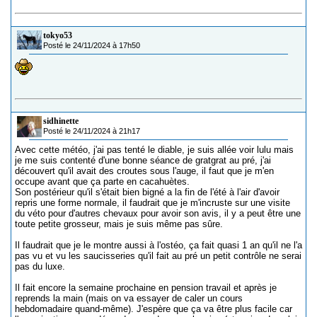
tokyo53
Posté le 24/11/2024 à 17h50
sidhinette
Posté le 24/11/2024 à 21h17
Avec cette météo, j'ai pas tenté le diable, je suis allée voir lulu mais
je me suis contenté d'une bonne séance de gratgrat au pré, j'ai
découvert qu'il avait des croutes sous l'auge, il faut que je m'en
occupe avant que ça parte en cacahuètes.
Son postérieur qu'il s'était bien bigné a la fin de l'été à l'air d'avoir
repris une forme normale, il faudrait que je m'incruste sur une visite
du véto pour d'autres chevaux pour avoir son avis, il y a peut être une
toute petite grosseur, mais je suis même pas sûre.
Il faudrait que je le montre aussi à l'ostéo, ça fait quasi 1 an qu'il ne l'a
pas vu et vu les saucisseries qu'il fait au pré un petit contrôle ne serai
pas du luxe.
Il fait encore la semaine prochaine en pension travail et après je
reprends la main (mais on va essayer de caler un cours
hebdomadaire quand-même). J'espère que ça va être plus facile car