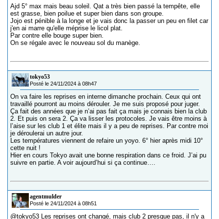
Ajd 5° max mais beau soleil. Qat a très bien passé la tempête, elle
est grasse, bien poilue et super bien dans son groupe.
Jojo est pénible à la longe et je vais donc la passer un peu en filet car
j'en ai marre qu'elle méprise le licol plat.
Par contre elle bouge super bien.
On se régale avec le nouveau sol du manège.
tokyo53
Posté le 24/11/2024 à 08h47
On va faire les reprises en interne dimanche prochain. Ceux qui ont
travaillé pourront au moins dérouler. Je me suis proposé pour juger.
Ça fait des années que je n’ai pas fait ça mais je connais bien la club
2. Et puis on sera 2. Ça va lisser les protocoles. Je vais être moins à
l’aise sur les club 1 et élite mais il y a peu de reprises. Par contre moi
je déroulerai un autre jour.
Les températures viennent de refaire un yoyo. 6° hier après midi 10°
cette nuit !
Hier en cours Tokyo avait une bonne respiration dans ce froid. J’ai pu
suivre en partie. A voir aujourd’hui si ça continue….
agentmulder
Posté le 24/11/2024 à 08h51
@tokyo53
Les reprises ont changé, mais club 2 presque pas, il n'y a