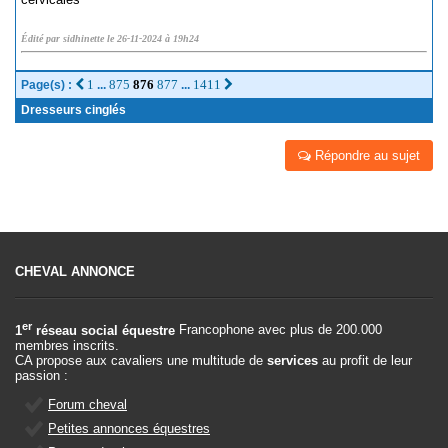
Édité par sidhinette le 26-11-2024 à 19h24
1
875
876
877
1411
Page(s) :
...
...
Dresseurs cinglés
Répondre au sujet
CHEVAL ANNONCE
er
1
réseau social équestre
Francophone avec plus de 200.000
membres inscrits.
CA propose aux cavaliers une multitude de
services
au profit de leur
passion :
Forum cheval
Petites annonces équestres