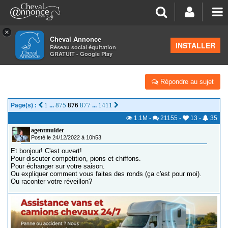
×
Cheval Annonce
Forum
>
Concours cheval
INSTALLER
Réseau social équitation
GRATUIT - Google Play
DRESSEURS CINGLÉS
Répondre au sujet
1
875
876
877
1411
Page(s) :
...
...
1.1M
-
21155
-
13
-
35
agentmulder
Posté le 24/12/2022 à 10h53
Et bonjour! C'est ouvert!
Pour discuter compétition, pions et chiffons.
Pour échanger sur votre saison.
Ou expliquer comment vous faites des ronds (ça c'est pour moi).
Ou raconter votre réveillon?