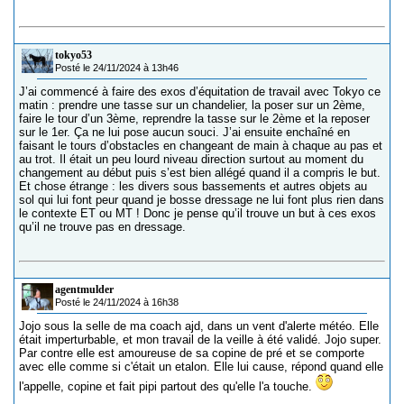
tokyo53
Posté le 24/11/2024 à 13h46
J’ai commencé à faire des exos d’équitation de travail avec Tokyo ce
matin : prendre une tasse sur un chandelier, la poser sur un 2ème,
faire le tour d’un 3ème, reprendre la tasse sur le 2ème et la reposer
sur le 1er. Ça ne lui pose aucun souci. J’ai ensuite enchaîné en
faisant le tours d’obstacles en changeant de main à chaque au pas et
au trot. Il était un peu lourd niveau direction surtout au moment du
changement au début puis s’est bien allégé quand il a compris le but.
Et chose étrange : les divers sous bassements et autres objets au
sol qui lui font peur quand je bosse dressage ne lui font plus rien dans
le contexte ET ou MT ! Donc je pense qu’il trouve un but à ces exos
qu’il ne trouve pas en dressage.
agentmulder
Posté le 24/11/2024 à 16h38
Jojo sous la selle de ma coach ajd, dans un vent d'alerte météo. Elle
était imperturbable, et mon travail de la veille à été validé. Jojo super.
Par contre elle est amoureuse de sa copine de pré et se comporte
avec elle comme si c'était un etalon. Elle lui cause, répond quand elle
l'appelle, copine et fait pipi partout des qu'elle l'a touche.