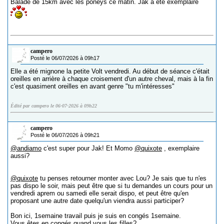
Balade de 15km avec les poneys ce matin. Jak a été exemplaire
campero
Posté le 06/07/2026 à 09h17
Elle a été mignone la petite Volt vendredi. Au début de séance c'était
oreilles en arrière à chaque croisement d'un autre cheval, mais à la fin
c'est quasiment oreilles en avant genre "tu m'intéresses"
Édité par campero le 06-07-2026 à 09h22
campero
Posté le 06/07/2026 à 09h21
@andiamo
c'est super pour Jak! Et Momo
@quixote
, exemplaire
aussi?
@quixote
tu penses retourner monter avec Lou? Je sais que tu n'es
pas dispo le soir, mais peut être que si tu demandes un cours pour un
vendredi aprem ou samedi elle serait dispo, et peut être qu'en
proposant une autre date quelqu'un viendra aussi participer?
Bon ici, 1semaine travail puis je suis en congés 1semaine.
Vous êtes en congés quand vous les filles?