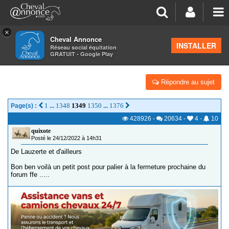
×
Cheval Annonce
Forum
>
Les groupes régionaux
>
Midi Pyrénées
INSTALLER
Réseau social équitation
GRATUIT - Google Play
LES TOUJOURS FOLLES
Répondre au sujet
1
1348
1349
1350
1376
Page(s) :
...
...
428926
-
20634
-
4
-
10
quixote
Posté le 24/12/2022 à 14h31
De Lauzerte et d'ailleurs
Bon ben voilà un petit post pour palier à la fermeture prochaine du
forum ffe .....