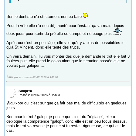
Ben le dentiste n'a strictement rien pu faire
Pour la véto elle n'a rien dit, monté pour l'instant ça va mais depuis
deux jours pour sortir du pré elle se campe et ne bouge plus
Après oui c'est un peu l'âge, elle voit qu'il y a plus de possibilités ici
qu'à St Vincent, donc elle tente des trucs.
On verra demain. Tu vois monter des que je demande le trot elle fait 3
foulées puis elle prend le galop alors que la semaine passée elle ne
voulait pas galoper ....
Édité par quixote le 02-07-2026 à 14h36
campero
Posté le 02/07/2026 à 15h31
@quixote
oui c'est sur que ça fait pas mal de difficultés en quelques
jours.
Bon pour le trot / galop, je pense que c'est du "réglage", elle a
débloqué la compétence "galop", donc elle est un peu focus dessus,
mais le trot va revenir je pense si tu restes rigoureuse, ce qui est le
cas.