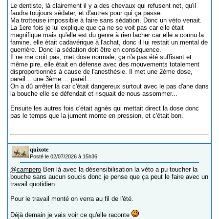
Le dentiste, là clairement il y a des chevaux qui refusent net, qu'il
faudra toujours sédater, et d'autres pour qui ça passe.
Ma trotteuse impossible à faire sans sédation. Donc un véto venait.
La 1ere fois je lui explique que ça ne se voit pas car elle était
magnifique mais qu'elle est du genre à rien lacher car elle a connu la
famine, elle était cadavérique à l'achat, donc il lui restait un mental de
guerrière. Donc la sédation doit être en conséquence.
Il ne me croit pas, met dose normale, ça n'a pas été suffisant et
même pire, elle était en défense avec des mouvements totalement
disproportionnés à cause de l'anesthésie. Il met une 2ème dose,
pareil... une 3ème ... pareil...
On a dû arrêter là car c'était dangereux surtout avec le pas d'ane dans
la bouche elle se défendait et risquait de nous assommer...
Ensuite les autres fois c'était agnès qui mettait direct la dose donc
pas le temps que la jument monte en pression, et c'était bon.
quixote
Posté le 02/07/2026 à 15h36
@campero
Ben là avec la désensibilisation la véto a pu toucher la
bouche sans aucun soucis donc je pense que ça peut le faire avec un
travail quotidien.
Pour le travail monté on verra au fil de l'été.
Déjà demain je vais voir ce qu'elle raconte