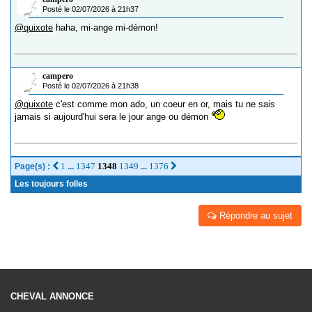
Posté le 02/07/2026 à 21h37
@quixote
haha, mi-ange mi-démon!
campero
Posté le 02/07/2026 à 21h38
@quixote
c'est comme mon ado, un coeur en or, mais tu ne sais
jamais si aujourd'hui sera le jour ange ou démon
1
1347
1348
1349
1376
Page(s) :
...
...
Les toujours folles
Répondre au sujet
CHEVAL ANNONCE