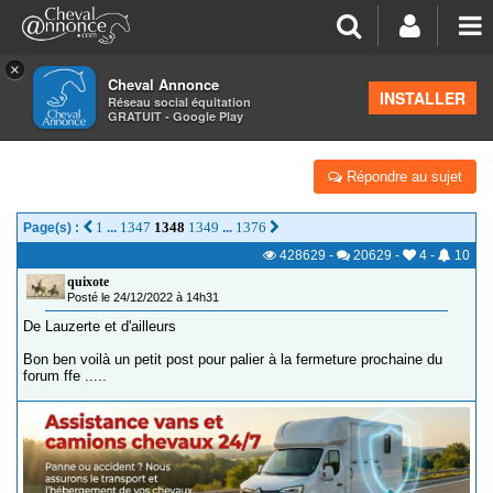
×
Cheval Annonce
Forum
>
Les groupes régionaux
>
Midi Pyrénées
INSTALLER
Réseau social équitation
GRATUIT - Google Play
LES TOUJOURS FOLLES
Répondre au sujet
1
1347
1348
1349
1376
Page(s) :
...
...
428629
-
20629
-
4
-
10
quixote
Posté le 24/12/2022 à 14h31
De Lauzerte et d'ailleurs
Bon ben voilà un petit post pour palier à la fermeture prochaine du
forum ffe .....