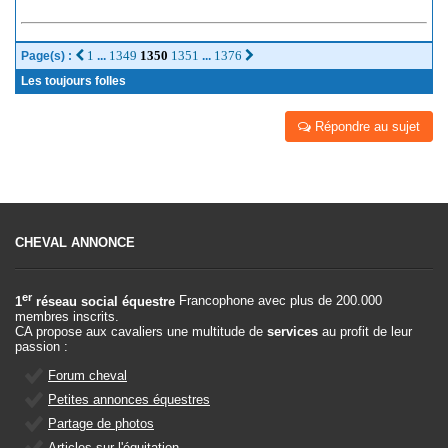
1
1349
1350
1351
1376
Page(s) :
...
...
Les toujours folles
Répondre au sujet
CHEVAL ANNONCE
er
1
réseau social équestre
Francophone avec plus de 200.000
membres inscrits.
CA propose aux cavaliers une multitude de
services
au profit de leur
passion :
Forum cheval
Petites annonces équestres
Partage de photos
Articles sur l'équitation