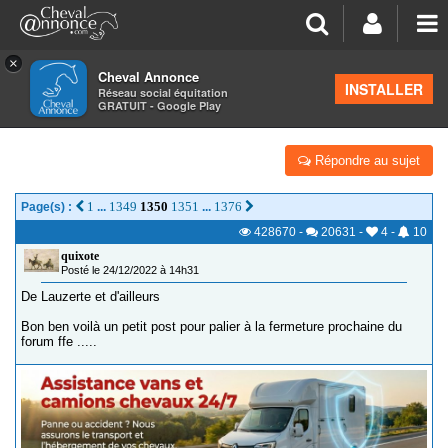
×
Cheval Annonce
Forum
>
Les groupes régionaux
>
Midi Pyrénées
INSTALLER
Réseau social équitation
GRATUIT - Google Play
LES TOUJOURS FOLLES
Répondre au sujet
1
1349
1350
1351
1376
Page(s) :
...
...
428670
-
20631
-
4
-
10
quixote
Posté le 24/12/2022 à 14h31
De Lauzerte et d'ailleurs
Bon ben voilà un petit post pour palier à la fermeture prochaine du
forum ffe .....