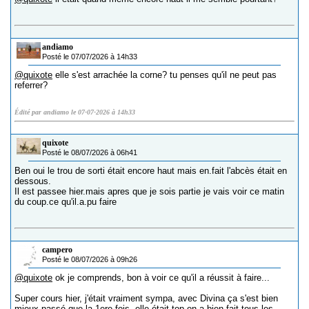
andiamo
Posté le 07/07/2026 à 14h33
@quixote
elle s'est arrachée la corne? tu penses qu'il ne peut pas
referrer?
Édité par andiamo le 07-07-2026 à 14h33
quixote
Posté le 08/07/2026 à 06h41
Ben oui le trou de sorti était encore haut mais en.fait l'abcès était en
dessous.
Il est passee hier.mais apres que je sois partie je vais voir ce matin
du coup.ce qu'il.a.pu faire
campero
Posté le 08/07/2026 à 09h26
@quixote
ok je comprends, bon à voir ce qu'il a réussit à faire...
Super cours hier, j'était vraiment sympa, avec Divina ça s'est bien
mieux passé que la 1ere fois, elle était top on a bien fait tous les