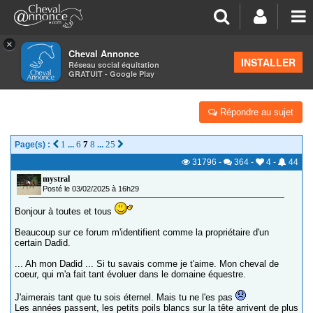
×
Cheval Annonce
Forum
>
Vos photos et vidéos
INSTALLER
Réseau social équitation
GRATUIT - Google Play
UNE RELÈVE POUR DADID - SECRET FANTASY
Répondre au sujet
1
6
7
8
25
Page(s) :
...
...
31796
-
364
-
4
-
44
mystral
Posté le 03/02/2025 à 16h29
Bonjour à toutes et tous
Beaucoup sur ce forum m'identifient comme la propriétaire d'un
certain Dadid.
... Ah mon Dadid ... Si tu savais comme je t'aime. Mon cheval de
coeur, qui m'a fait tant évoluer dans le domaine équestre.
J'aimerais tant que tu sois éternel. Mais tu ne l'es pas
Les années passent, les petits poils blancs sur la tête arrivent de plus