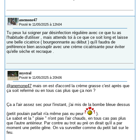
anemone47
Posté le 11/05/2025 à 12h04
Tu peux lui soigner par désinfection régulière avec ce que tu as
l'habitude d'utiliser , mais attends toi à ce que ce soit long et laisse
une belle cicatrice ( bourgeonnante au début ) qu'il faudra de
préférence bien assouplir avec une crème cicatrisante pour éviter
qu'elle sèche et recraque .
mystral
Posté le 11/05/2025 à 20h06
@anemone47
mais on est d'accord la crème grasse c'est après que
ça soit refermé ou en tous cas plus que ça non ?
Ça a l'air assez sec pour l'instant, j'ai mis de la bombe bleue dessus
(petit poulain parfait n'a même pas eu peur
).
Le sabot et la " plaie " n'ont pas l'air chauds, en tous cas pas plus
que l'autre antérieur. Par contre au trot au pré on dirait qu'il a par
moment une petite gêne. On va surveiller comme du petit lait sur le
feu.