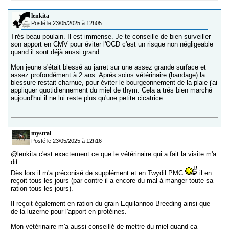
lenkita
Posté le 23/05/2025 à 12h05
Trés beau poulain. Il est immense. Je te conseille de bien surveiller
son apport en CMV pour éviter l'OCD c'est un risque non négligeable
quand il sont déjà aussi grand.
Mon jeune s'était blessé au jarret sur une assez grande surface et
assez profondément à 2 ans. Aprés soins vétérinaire (bandage) la
blessure restait charnue, pour éviter le bourgeonnement de la plaie j'ai
appliquer quotidiennement du miel de thym. Cela a trés bien marché
aujourd'hui il ne lui reste plus qu'une petite cicatrice.
mystral
Posté le 23/05/2025 à 12h16
@lenkita
c'est exactement ce que le vétérinaire qui a fait la visite m'a
dit.
Dès lors il m'a préconisé de supplément et en Twydil PMC
il en
reçoit tous les jours (par contre il a encore du mal à manger toute sa
ration tous les jours).
Il reçoit également en ration du grain Equilannoo Breeding ainsi que
de la luzerne pour l'apport en protéines.
Mon vétérinaire m'a aussi conseillé de mettre du miel quand ça