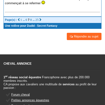
commençait à se refermer
1
6
7
8
25
Page(s) :
...
...
Une relève pour Dadid - Secret Fantasy
Répondre au sujet
CHEVAL ANNONCE
er
1
réseau social équestre
Francophone avec plus de 200.000
membres inscrits.
CA propose aux cavaliers une multitude de
services
au profit de leur
passion :
Forum cheval
Petites annonces équestres