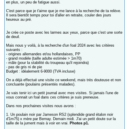
en plus, un peu de fatigue aussi.
C'est parce que je t'aime que je me lance à la recherche de ta relève.
Il sera bientôt temps pour toi d'aller en retraite, couler des jours
heureux au pré.
Je crée ce poste avec les larmes aux yeux, parce que c'est une sorte
de deuil.
Mais nous y voilà, à la recherche d'un foal 2024 avec les critères
suivants :
- origines allemandes et/ou hollandaises, PP
- grand modèle (taille adulte estimée > 1m70)
- mâle (pour la stabilité du troupeau qu'il rejoindra)
- pas de gris ni de pie
Budget : idéalement 6-9000 (TVA incluse)
On a déjà effectué une visite ce weekend, mais très douteuse et non
concluante (poulains présentés malades).
Je vais tenir ici un petit journal avec mes visites. Si jamais l'une de
vous connait un foal dans ces critères je suis preneuse.
Dans nos prochaines visites nous avons :
1. Un poulain noir par Jameson RS2 (splendide grand étalon noir
d'1m75) x mère par Bernay. Demain midi. J'ai un petit doute sur la
taille de la jument mais à voir en vrai.
Photos p1.