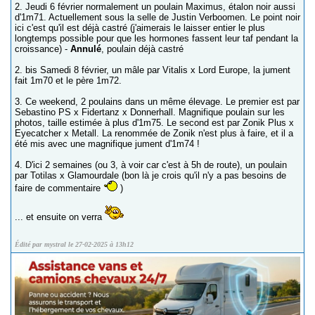
2. Jeudi 6 février normalement un poulain Maximus, étalon noir aussi
d'1m71. Actuellement sous la selle de Justin Verboomen. Le point noir
ici c'est qu'il est déjà castré (j'aimerais le laisser entier le plus
longtemps possible pour que les hormones fassent leur taf pendant la
croissance) -
Annulé
, poulain déjà castré
2. bis Samedi 8 février, un mâle par Vitalis x Lord Europe, la jument
fait 1m70 et le père 1m72.
3. Ce weekend, 2 poulains dans un même élevage. Le premier est par
Sebastino PS x Fidertanz x Donnerhall. Magnifique poulain sur les
photos, taille estimée à plus d'1m75. Le second est par Zonik Plus x
Eyecatcher x Metall. La renommée de Zonik n'est plus à faire, et il a
été mis avec une magnifique jument d'1m74 !
4. D'ici 2 semaines (ou 3, à voir car c'est à 5h de route), un poulain
par Totilas x Glamourdale (bon là je crois qu'il n'y a pas besoins de
faire de commentaire
)
... et ensuite on verra
Édité par mystral le 27-02-2025 à 13h12