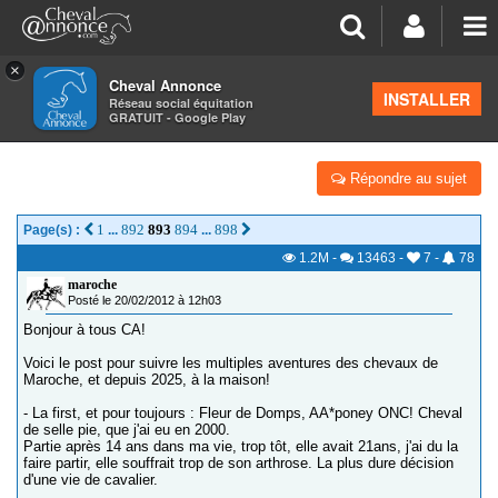
×
Cheval Annonce
Forum
>
Vos photos et vidéos
INSTALLER
Réseau social équitation
GRATUIT - Google Play
AUTOMNE & ORLANDO & ULK : AT HOME
Répondre au sujet
1
892
893
894
898
Page(s) :
...
...
1.2M
-
13463
-
7
-
78
maroche
Posté le 20/02/2012 à 12h03
Bonjour à tous CA!
Voici le post pour suivre les multiples aventures des chevaux de
Maroche, et depuis 2025, à la maison!
- La first, et pour toujours : Fleur de Domps, AA*poney ONC! Cheval
de selle pie, que j'ai eu en 2000.
Partie après 14 ans dans ma vie, trop tôt, elle avait 21ans, j'ai du la
faire partir, elle souffrait trop de son arthrose. La plus dure décision
d'une vie de cavalier.