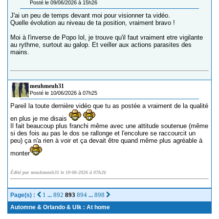
Posté le 09/06/2026 à 15h26
J'ai un peu de temps devant moi pour visionner ta vidéo.
Quelle évolution au niveau de ta position, vraiment bravo !
Moi à l'inverse de Popo lol, je trouve qu'il faut vraiment etre vigilante
au rythme, surtout au galop. Et veiller aux actions parasites des
mains.
meuhmeuh31
Posté le 10/06/2026 à 07h25
Pareil la toute dernière vidéo que tu as postée a vraiment de la qualité
en plus je me disais
Il fait beaucoup plus franchi même avec une attitude soutenue (même
si des fois au pas le dos se rallonge et l'encolure se raccourcit un
peu) ça n'a rien à voir et ça devait être quand même plus agréable à
monter
Édité par meuhmeuh31 le 10-06-2026 à 07h26
1
892
893
894
898
Page(s) :
...
...
Automne & Orlando & Ulk : At home