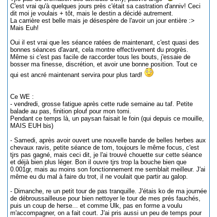
C'est vrai qu'à quelques jours près c'était sa castration d'anniv! Ceci
dit moi je voulais + tôt, mais le destin a décidé autrement.
La carrière est belle mais je désespère de l'avoir un jour entière :>
Mais Euh!
Oui il est vrai que les séance ratées de maintenant, c'est quasi des
bonnes séances d'avant, cela montre effectivement du progrès.
Même si c'est pas facile de raccorder tous les bouts, j'essaie de
bosser ma finesse, discrétion, et avoir une bonne position. Tout ce
qui est ancré maintenant servira pour plus tard!
Ce WE :
- vendredi, grosse fatigue après cette rude semaine au taf. Petite
balade au pas, finition plouf pour mon tomi.
Pendant ce temps là, un paysan faisait le foin (qui depuis ce mouille,
MAIS EUH bis)
- Samedi, après avoir ouvert une nouvelle bande de belles herbes aux
chevaux ravis, petite séance de tom, toujours le même focus, c'est
tjrs pas gagné, mais ceci dit, je l'ai trouvé chouette sur cette séance
et déjà bien plus léger. Bon il ouvre tjrs trop la bouche bien que
0.001gr, mais au moins son fonctionnement me semblait meilleur. J'ai
même eu du mal à faire du trot, il ne voulait que partir au galop.
- Dimanche, re un petit tour de pas tranquille. J'étais ko de ma journée
de débroussailleuse pour bien nettoyer le tour de mes prés fauchés,
puis un coup de herse... et comme Ulk, pas en forme a voulu
m'accompagner, on a fait court. J'ai pris aussi un peu de temps pour