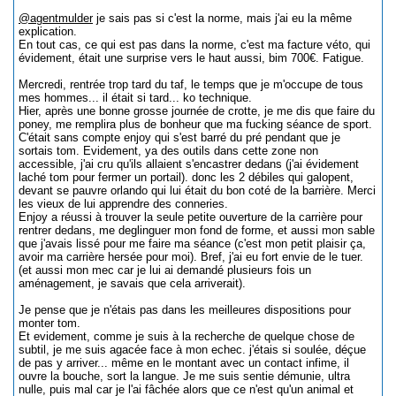
@agentmulder
je sais pas si c'est la norme, mais j'ai eu la même
explication.
En tout cas, ce qui est pas dans la norme, c'est ma facture véto, qui
évidement, était une surprise vers le haut aussi, bim 700€. Fatigue.
Mercredi, rentrée trop tard du taf, le temps que je m'occupe de tous
mes hommes... il était si tard... ko technique.
Hier, après une bonne grosse journée de crotte, je me dis que faire du
poney, me remplira plus de bonheur que ma fucking séance de sport.
C'était sans compte enjoy qui s'est barré du pré pendant que je
sortais tom. Evidement, ya des outils dans cette zone non
accessible, j'ai cru qu'ils allaient s'encastrer dedans (j'ai évidement
laché tom pour fermer un portail). donc les 2 débiles qui galopent,
devant se pauvre orlando qui lui était du bon coté de la barrière. Merci
les vieux de lui apprendre des conneries.
Enjoy a réussi à trouver la seule petite ouverture de la carrière pour
rentrer dedans, me deglinguer mon fond de forme, et aussi mon sable
que j'avais lissé pour me faire ma séance (c'est mon petit plaisir ça,
avoir ma carrière hersée pour moi). Bref, j'ai eu fort envie de le tuer.
(et aussi mon mec car je lui ai demandé plusieurs fois un
aménagement, je savais que cela arriverait).
Je pense que je n'étais pas dans les meilleures dispositions pour
monter tom.
Et evidement, comme je suis à la recherche de quelque chose de
subtil, je me suis agacée face à mon echec. j'étais si soulée, déçue
de pas y arriver... même en le montant avec un contact infime, il
ouvre la bouche, sort la langue. Je me suis sentie démunie, ultra
nulle, puis mal car je l'ai fâchée alors que ce n'est qu'un animal et