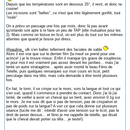
Depuis que les températures sont en dessous 25°, il revit, et donc re-
couine!
Les incisions sont "belles", ce n'est que très légèrement gonflé, tout
"roule".
On a prévu un passage une fois par mois, donc là pas avant
qu'orlando soit apte à re faire un peu de TAP (elle mutualise pour les
2). Mais comme on bosse en licol, on est plus du tout sur les mêmes
attentes que quand je bosse pur dress.
@pauline_
ulk s'en ballec tellement des faciales de sable
Alors il est vrai que sur le dernier film (la meuf se prend pour une
actrice! ) je le trouve mieux. Enfin il manque tjrs grave de souplesse,
et pour moi il est vraiment pas assez devant les jambes... mais j'ai
tenté un autre stratagème... après avoir monté le beau Féno de
Tetelle, puis quelques remarques sur mon cours en licol, petit
percutage dans ma tête, mais cela demande à être testé plusieurs
fois.
En fait, le tomi, il se crispe sur le mors, sors la langue et tout ce qui
s'en suit, quand il commence à prendre du contact. Donc j'ai là j'ai
tenté, de veiller à avoir un cheval qui se tient, avec environ 0.1g sur
le mors. Je me suis dit que si pas de tension, pas de crispation et
pas de poids sur la langue? A voir ce que cela donne sur plusieurs
séance (lucile me dit : interdit d'avoir une tension sur le licol, pas le
droit de peser dessus... et féno je me rappelle de tetelle, qui disait
que le cheval devait porter sa tête... je teste!)