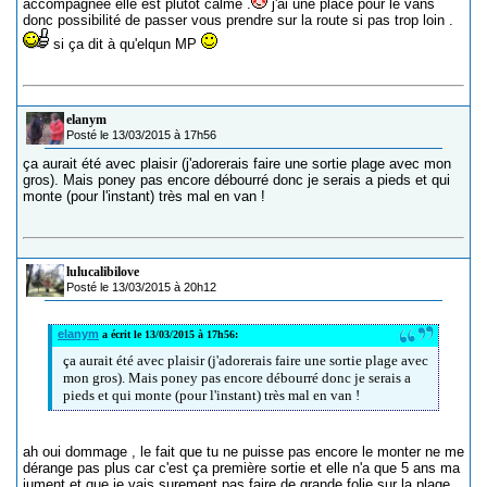
accompagnée elle est plutôt calme .
j'ai une place pour le vans
donc possibilité de passer vous prendre sur la route si pas trop loin .
si ça dit à qu'elqun MP
elanym
Posté le 13/03/2015 à 17h56
ça aurait été avec plaisir (j'adorerais faire une sortie plage avec mon
gros). Mais poney pas encore débourré donc je serais a pieds et qui
monte (pour l'instant) très mal en van !
lulucalibilove
Posté le 13/03/2015 à 20h12
elanym
a écrit le 13/03/2015 à 17h56:
ça aurait été avec plaisir (j'adorerais faire une sortie plage avec
mon gros). Mais poney pas encore débourré donc je serais a
pieds et qui monte (pour l'instant) très mal en van !
ah oui dommage , le fait que tu ne puisse pas encore le monter ne me
dérange pas plus car c'est ça première sortie et elle n'a que 5 ans ma
jument et que je vais surement pas faire de grande folie sur la plage