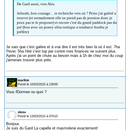
Du Gard aussi, vers Ales.
Julierds, bon courage.... te recherche vers où ? Perso j'ai galéré a
trouver (et normalement elle ne prend pas de pension donc je
peux pas te le proposer) et encore c'est du grand paddock pas du
pré (bon avec un poney ultra rustique a tendance fourbu je
préfère)
Je sais que c'est galère et à vrai dire il est très bien là où il est. 7ha
l'hiver, 5ha l'été c'est top par contre mes finances ne suivent plus.
Après j'ai un point de chute au besoin mais à 1h de chez moi du coup
j'aimerais trouver plus près.
maclem
Posté le 10/03/2015 à 23h00
Vous fDormee ou quoi ?
zinna
Posté le 13/03/2015 à 07h15
Bonjour,
Je suis du Gard La capelle et masmolene exactement!