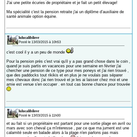
J'ai une petite écuries de propriétaire et je fait un petit élevage!
Ma spécialité c'est la pension retraite j'ai un diplôme d’auxiliaire de
santé animale option équine.
lulucalibilove
Posté le 13/03/2015 à 10h53
c'est cool il y a un peu de monde
Pour la pension près c'est vrai qu'il y a pas grand chose dans le coin ,
quand je suis partis en vacances pour une semaine en février j'ai
chercher une pension de ce type pour mes poneys et j'ai rien trouvé ,
que des paddocks tout rikikis et en plus je ne voulais pas séparer
mes chevaux donc j'ai rien trouvé et je les ai laisser chez moi et une
amie est venue s'en occuper . en tout cas bonne chance pour trouvée
lulucalibilove
Posté le 13/03/2015 à 11h00
et au fait si un propriétaire est partant pour une sortie plage en avril ou
mars avec son cheval ça m'interesse , par ce que ma jument est une
calamité seule en balade alors à la plage n'en parlons pas mais