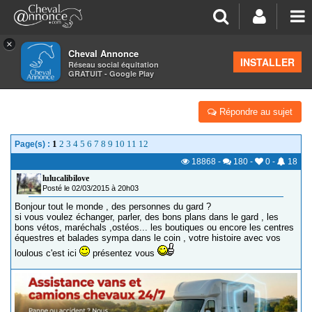
×
Cheval Annonce
Forum
>
Les groupes régionaux
>
Languedoc Roussillon
INSTALLER
Réseau social équitation
GRATUIT - Google Play
LES CAVALIERS DU 30
Répondre au sujet
1
2
3
4
5
6
7
8
9
10
11
12
Page(s) :
18868
-
180
-
0
-
18
lulucalibilove
Posté le 02/03/2015 à 20h03
Bonjour tout le monde , des personnes du gard ?
si vous voulez échanger, parler, des bons plans dans le gard , les
bons vétos, maréchals ,ostéos... les boutiques ou encore les centres
équestres et balades sympa dans le coin , votre histoire avec vos
loulous c'est ici
présentez vous