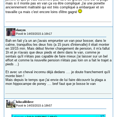
mais si il monte pas en van ça va être compliqué ,j'ai une ponette
anciennement maltraité qui est très compliqué a embarquer et on
travaille ça mais c'est encore loins d'être gagné
elanym
Posté le 14/03/2015 à 16h17
Bah en fait y'a un an j'avais emprunter un van pour bosser, dans le
calme, tranquillou les deux fois (a 15 jours d'intervalle) il était monter
en 10/15 min. Mais début février changement de pension, il m'a fallut
1h et je n'avais que deux pieds et demi dans le van, comme je
sentais qu'il n'étais pas capable de faire mieux j'ai laisser sur un bel
effort et comme la nouvelle pension n'étais pas loin on a fait le trajet a
pieds ...)
Et avec un cheval inconnu déjà dedans .... je doute franchement qu'il
monte bien !
Mais depuis le temps que j'ai envie de lui faire découvrir la plaga a
mon hippocampe de poney .... bref faut que je bosse le van
lulucalibilove
Posté le 14/03/2015 à 18h57
elanym
a écrit le 14/03/2015 à 16h17: