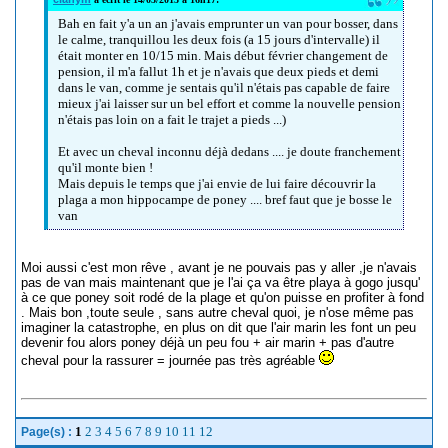
Bah en fait y'a un an j'avais emprunter un van pour bosser, dans
le calme, tranquillou les deux fois (a 15 jours d'intervalle) il
était monter en 10/15 min. Mais début février changement de
pension, il m'a fallut 1h et je n'avais que deux pieds et demi
dans le van, comme je sentais qu'il n'étais pas capable de faire
mieux j'ai laisser sur un bel effort et comme la nouvelle pension
n'étais pas loin on a fait le trajet a pieds ...)
Et avec un cheval inconnu déjà dedans .... je doute franchement
qu'il monte bien !
Mais depuis le temps que j'ai envie de lui faire découvrir la
plaga a mon hippocampe de poney .... bref faut que je bosse le
van
Moi aussi c'est mon rêve , avant je ne pouvais pas y aller ,je n'avais
pas de van mais maintenant que je l'ai ça va être playa à gogo jusqu'
à ce que poney soit rodé de la plage et qu'on puisse en profiter à fond
. Mais bon ,toute seule , sans autre cheval quoi, je n'ose même pas
imaginer la catastrophe, en plus on dit que l'air marin les font un peu
devenir fou alors poney déjà un peu fou + air marin + pas d'autre
cheval pour la rassurer = journée pas très agréable
1
2
3
4
5
6
7
8
9
10
11
12
Page(s) :