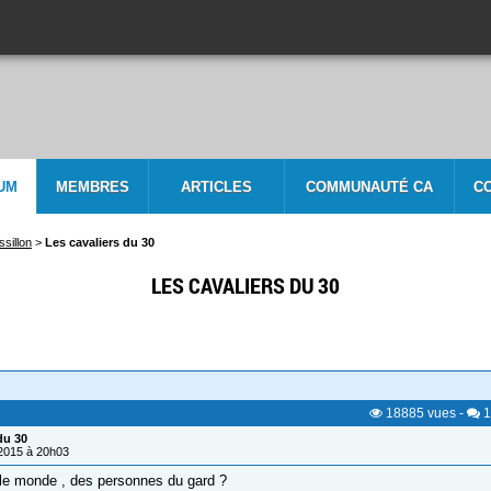
UM
MEMBRES
ARTICLES
COMMUNAUTÉ CA
C
sillon
>
Les cavaliers du 30
LES CAVALIERS DU 30
18885
vues
-
1
du 30
/2015 à 20h03
 le monde , des personnes du gard ?