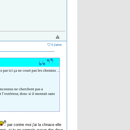
0 j'aime
 par ici ça ne court pas les chemins ...
 inconnus ne cherchent pas a
 l’extérieur, donc si il montait sans
par contre moi j'ai la chnace elle
bres, si tu ne connais aucun des deux