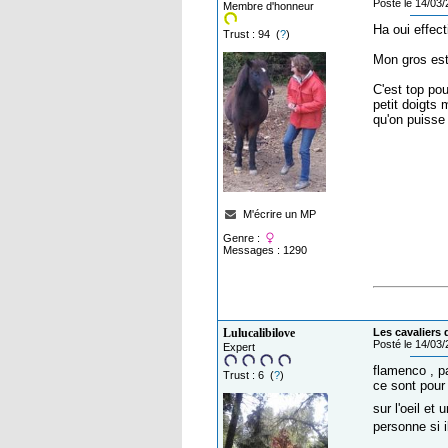
Posté le 14/03
Membre d'honneur
Ha oui effect
Trust : 94 (
?
)
Mon gros est
C'est top pou
petit doigts 
qu'on puisse 
M'écrire un MP
Genre :
Messages : 1290
Lulucalibilove
Les cavaliers 
Posté le 14/03
Expert
flamenco , pa
Trust : 6 (
?
)
ce sont pour 
sur l'oeil et
personne si 