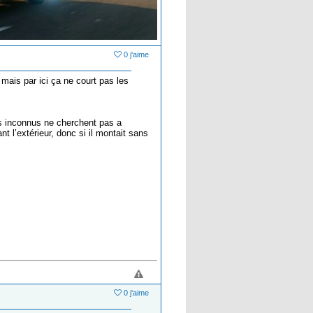
0 j'aime
 mais par ici ça ne court pas les
es inconnus ne cherchent pas a
t l’extérieur, donc si il montait sans
0 j'aime