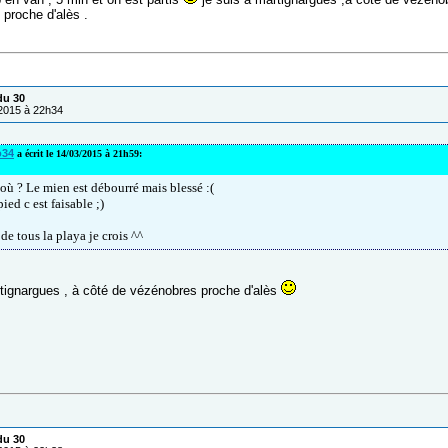
t proche d'alès .
du 30
/2015 à 22h34
o34
a écrit le 14/03/2015 à 21h59:
 où ? Le mien est débourré mais blessé :(
ied c est faisable ;)
de tous la playa je crois ^^
rtignargues , à côté de vézénobres proche d'alès
du 30