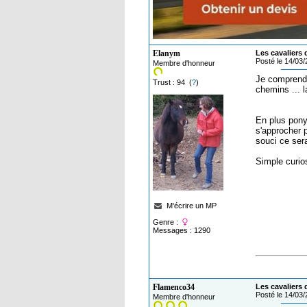
Elanym
Les cavaliers 
Posté le 14/03
Membre d'honneur
Je comprend t
Trust : 94 (
?
)
chemins ... 
En plus pony
s'approcher p
souci ce sera
Simple curios
M'écrire un MP
Genre :
Messages : 1290
Flamenco34
Les cavaliers 
Posté le 14/03
Membre d'honneur