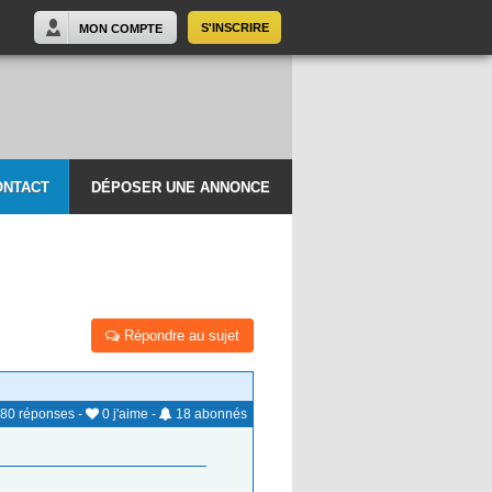
S'INSCRIRE
MON COMPTE
ONTACT
DÉPOSER UNE ANNONCE
Répondre au sujet
80
réponses
-
0
j'aime
-
18
abonnés