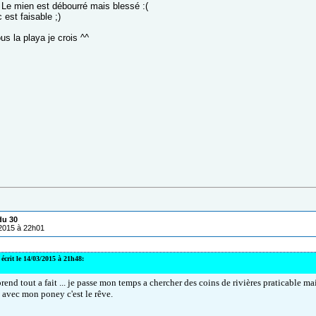
 Le mien est débourré mais blessé :(
 est faisable ;)
us la playa je crois ^^
du 30
/2015 à 22h01
écrit le 14/03/2015 à 21h48:
end tout a fait ... je passe mon temps a chercher des coins de rivières praticable mais
e avec mon poney c'est le rêve.