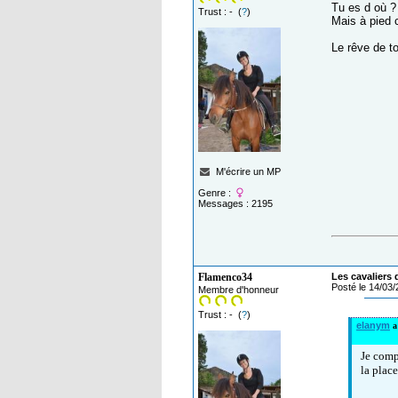
Tu es d où ?
Trust : - (
?
)
Mais à pied c
Le rêve de to
M'écrire un MP
Genre :
Messages : 2195
Flamenco34
Les cavaliers 
Posté le 14/03
Membre d'honneur
Trust : - (
?
)
elanym
a 
Je compr
la plac