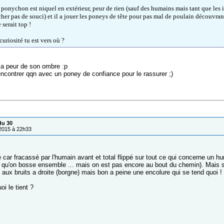
 ponychon est niquel en extérieur, peur de rien (sauf des humains mais tant que les
her pas de souci) et il a jouer les poneys de tête pour pas mal de poulain découvrant
 serait top !
uriosité tu est vers où ?
l a peur de son ombre :p
encontrer qqn avec un poney de confiance pour le rassurer ;)
du 30
/2015 à 22h33
 car fracassé par l'humain avant et total flippé sur tout ce qui concerne un 
 qu'on bosse ensemble ... mais on est pas encore au bout du chemin). Mais sur 
 aux bruits a droite (borgne) mais bon a peine une encolure qui se tend quoi !
uoi le tient ?