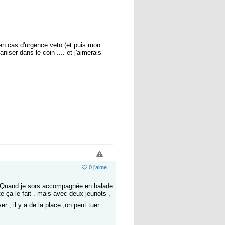
'en cas d'urgence veto (et puis mon
iser dans le coin .... et j'aimerais
0 j'aime
re . Quand je sors accompagnée en balade
e ça le fait . mais avec deux jeunots ,
r , il y a de la place ,on peut tuer