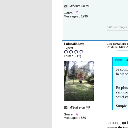
M'écrire un MP
Genre :
Messages : 1290
Edité par elanym
Lulucalibilove
Les cavaliers 
Posté le 14/03
Expert
Trust : 6 (
?
)
elanym
a 
Je compr
la plac
En plus
s'approc
souci ce
Simple c
M'écrire un MP
Genre :
Messages : 560
ah ouai , ça 
monte tip top