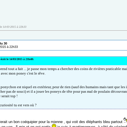
 le 14-03-2015 à 22h33
du 30
/2015 à 22h33
écrit le 14/03/2015 à 21h48:
end tout a fait ... je passe mon temps a chercher des coins de rivières praticable mais
e avec mon poney c'est le rêve.
 ponychon est niquel en extérieur, peur de rien (sauf des humains mais tant que les
her pas de souci) et il a jouer les poneys de tête pour pas mal de poulain découvrant
 serait top !
uriosité tu est vers où ?
ferait un bon coéquipier pour la mienne , qui voit des éléphants bleu partout
 en van , 5 min et on est partis
je suis à martignargues ,à côté de vézéno