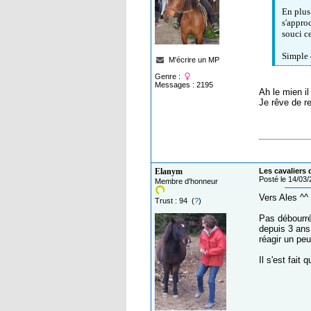
En plus
s'approc
souci ce
Simple c
M'écrire un MP
Genre :
Messages : 2195
Ah le mien i
Je rêve de r
Elanym
Les cavaliers 
Posté le 14/03
Membre d'honneur
Vers Ales ^^
Trust : 94 (
?
)
Pas débourré
depuis 3 ans
réagir un peu
Il s'est fait q