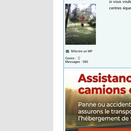
si vous voul
centres éque
M'écrire un MP
Genre :
Messages : 560