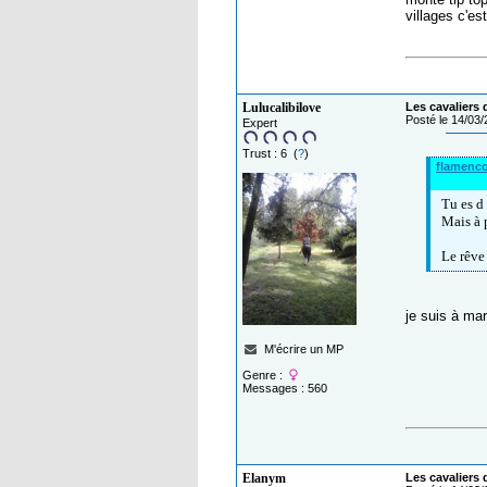
villages c'es
Lulucalibilove
Les cavaliers 
Posté le 14/03
Expert
Trust : 6 (
?
)
flamenc
Tu es d
Mais à p
Le rêve 
je suis à ma
M'écrire un MP
Genre :
Messages : 560
Elanym
Les cavaliers 