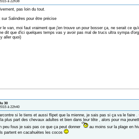
/2015 à 22h38
ivement, pas loin du tout.
 sur Salindres pour être précise
r le van, moi faut vraiment que j'en trouve un pour bosser ça, ne serait ce qu
me dit que d'ici quelques temps vas y avoir pas mal de trucs ultra sympa d'organ
y aller quoi)
du 30
/2015 à 22h40
rcontre si le tiens et aussi flipet que la mienne, je sais pas si ça va le fai
la plus part des chevaux adultes et bien dans leur tête , alors pour ma jeunett
 un peu fous je sais pas ce que ça peut donner
au moins sur la plage en hive
ils partent en cacahuètes les cocos