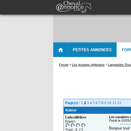
PETITES ANNONCES
FOR
Forum
>
Les groupes régionaux
>
Languedoc Rous
1
2
3
4
5
6
7
8
9
10
11
12
Page(s) :
Auteur
Lulucalibilove
Les cavaliers 
Posté le 02/03
Expert
Bonjour tout
Trust : 6 (
?
)