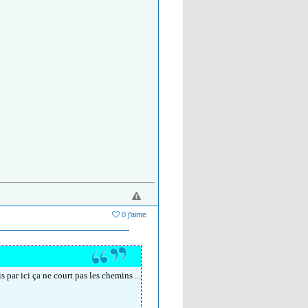
0 j'aime
 par ici ça ne court pas les chemins ...