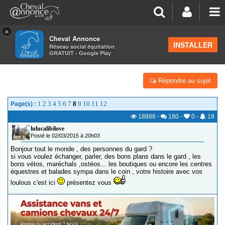
×
Cheval Annonce
Forum
>
Les groupes régionaux
>
Languedoc Roussillon
INSTALLER
Réseau social équitation
GRATUIT - Google Play
LES CAVALIERS DU 30
Répondre au sujet
1
2
3
4
5
6
7
8
9
10
11
12
Page(s) :
18886
-
180
-
0
-
18
lulucalibilove
Posté le 02/03/2015 à 20h03
Bonjour tout le monde , des personnes du gard ?
si vous voulez échanger, parler, des bons plans dans le gard , les
bons vétos, maréchals ,ostéos... les boutiques ou encore les centres
équestres et balades sympa dans le coin , votre histoire avec vos
loulous c'est ici
présentez vous