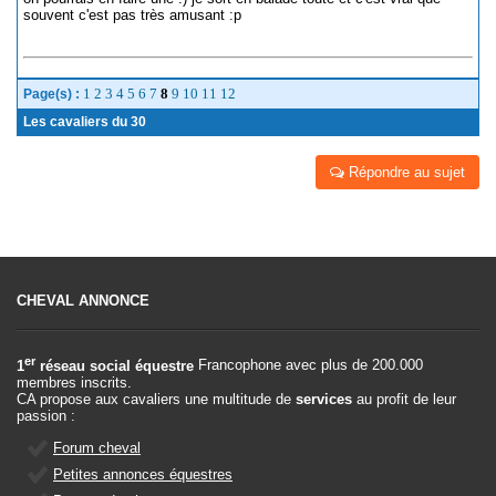
souvent c'est pas très amusant :p
1
2
3
4
5
6
7
8
9
10
11
12
Page(s) :
Les cavaliers du 30
Répondre au sujet
CHEVAL ANNONCE
er
1
réseau social équestre
Francophone avec plus de 200.000
membres inscrits.
CA propose aux cavaliers une multitude de
services
au profit de leur
passion :
Forum cheval
Petites annonces équestres