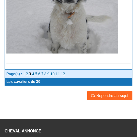
1
2
3
4
5
6
7
8
9
10
11
12
Page(s) :
Les cavaliers du 30
Répondre au sujet
CHEVAL ANNONCE