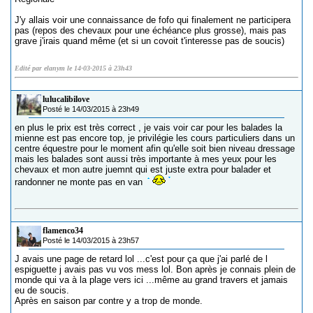
J'y allais voir une connaissance de fofo qui finalement ne participera
pas (repos des chevaux pour une échéance plus grosse), mais pas
grave j'irais quand même (et si un covoit t'interesse pas de soucis)
Edité par elanym le 14-03-2015 à 23h43
lulucalibilove
Posté le 14/03/2015 à 23h49
en plus le prix est très correct , je vais voir car pour les balades la
mienne est pas encore top, je privilégie les cours particuliers dans un
centre équestre pour le moment afin qu'elle soit bien niveau dressage
mais les balades sont aussi très importante à mes yeux pour les
chevaux et mon autre juemnt qui est juste extra pour balader et
randonner ne monte pas en van
flamenco34
Posté le 14/03/2015 à 23h57
J avais une page de retard lol ...c'est pour ça que j'ai parlé de l
espiguette j avais pas vu vos mess lol. Bon après je connais plein de
monde qui va à la plage vers ici ...même au grand travers et jamais
eu de soucis.
Après en saison par contre y a trop de monde.