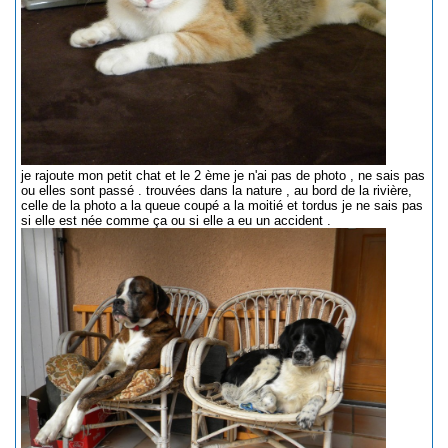
je rajoute mon petit chat et le 2 ème je n'ai pas de photo , ne sais pas
ou elles sont passé . trouvées dans la nature , au bord de la rivière,
celle de la photo a la queue coupé a la moitié et tordus je ne sais pas
si elle est née comme ça ou si elle a eu un accident .