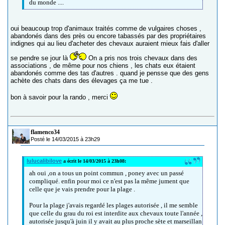
du monde ....
oui beaucoup trop d'animaux traités comme de vulgaires choses ,
abandonés dans des près ou encore tabassés par des propriétaires
indignes qui au lieu d'acheter des chevaux auraient mieux fais d'aller
se pendre se jour là
On a pris nos trois chevaux dans des
associations , de même pour nos chiens , les chats eux étaient
abandonés comme des tas d'autres . quand je pensse que des gens
achète des chats dans des élevages ça me tue .
bon à savoir pour la rando , merci
flamenco34
Posté le 14/03/2015 à 23h29
lulucalibilove
a écrit le 14/03/2015 à 23h08:
ah oui ,on a tous un point commun , poney avec un passé
compliqué. enfin pour moi ce n'est pas la même jument que
celle que je vais prendre pour la plage .
Pour la plage j'avais regardé les plages autorisée , il me semble
que celle du grau du roi est interdite aux chevaux toute l'année ,
autorisée jusqu'à juin il y avait au plus proche sète et marseillan