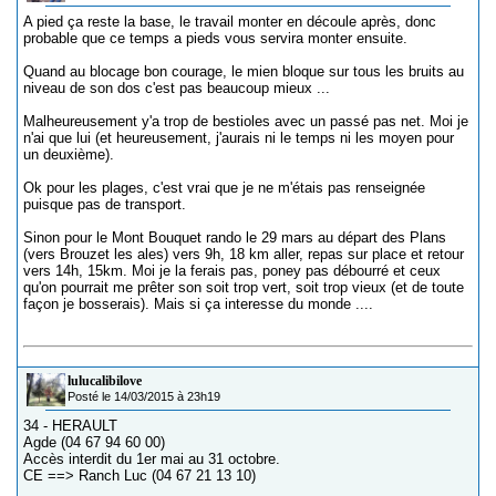
A pied ça reste la base, le travail monter en découle après, donc
probable que ce temps a pieds vous servira monter ensuite.
Quand au blocage bon courage, le mien bloque sur tous les bruits au
niveau de son dos c'est pas beaucoup mieux ...
Malheureusement y'a trop de bestioles avec un passé pas net. Moi je
n'ai que lui (et heureusement, j'aurais ni le temps ni les moyen pour
un deuxième).
Ok pour les plages, c'est vrai que je ne m'étais pas renseignée
puisque pas de transport.
Sinon pour le Mont Bouquet rando le 29 mars au départ des Plans
(vers Brouzet les ales) vers 9h, 18 km aller, repas sur place et retour
vers 14h, 15km. Moi je la ferais pas, poney pas débourré et ceux
qu'on pourrait me prêter son soit trop vert, soit trop vieux (et de toute
façon je bosserais). Mais si ça interesse du monde ....
lulucalibilove
Posté le 14/03/2015 à 23h19
34 - HERAULT
Agde (04 67 94 60 00)
Accès interdit du 1er mai au 31 octobre.
CE ==> Ranch Luc (04 67 21 13 10)