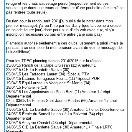
refuge et les chats sauvetage perso (respectivement sorties
squelettique dans une cours de ferme et d'une poubelle où elle n'étais
pas rentrée toute seule).
De rien pour la rando, tarif 20€ (j'ai oublié de le noter dans mon
premier message), j'ai eu l'info par les Barry (que la copine a croiser
en balade l'autre jour) donc pour plus d'info voir avec eux, si y'a
inscription nécessaire ou pas entre autre ça je sais pas)
Flamenco autorisé seulement a ces clubs justement a priori (mais je
pensais a ce coin pour la même raison avant de voir le message de
Lulucalibilove)
Pour les TREC planning saison 2014/2015 sur la région :
15/03/15 Ranch de la Clape Gruissan (11) Amateur 1
22/03/15 C.E La Bardette Sauve (30)
05/04/15 Les Farfadets Lauret (34) *Spécial PTV
12/04/15 Écuries Terrugasse Feuilla (11) *Spécial POR
19/04/15 Equi-Larzac La Vacquerie St Martin (34)
19/04/15 Fontvieille (13)
26/04/15 Les Appaloosas du Pech Bize (11) Amateur 1 / chpt
Départemental
02 et 03/05/15 Écuries Sant Jaume Prades (66) Amateur 1 / chpt
Départemental
17/05/15 C.E La Bardette Sauve (30) Amateur 1 / chpt Départemental
24/05/15 École du Somail Le soulié La Salvetat (34) chpt
Départemental
31/05/15 Alteyrac Chastel (48) chpt Départemental
14/06/15 C.E La Bardette Sauve (30) Amateur 1 / Finale LRTC
Régionale