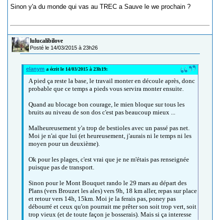
Sinon y'a du monde qui vas au TREC a Sauve le we prochain ?
lulucalibilove
Posté le 14/03/2015 à 23h26
elanym
a écrit le 14/03/2015 à 23h19:
A pied ça reste la base, le travail monter en découle après, donc
probable que ce temps a pieds vous servira monter ensuite.
Quand au blocage bon courage, le mien bloque sur tous les
bruits au niveau de son dos c'est pas beaucoup mieux ...
Malheureusement y'a trop de bestioles avec un passé pas net.
Moi je n'ai que lui (et heureusement, j'aurais ni le temps ni les
moyen pour un deuxième).
Ok pour les plages, c'est vrai que je ne m'étais pas renseignée
puisque pas de transport.
Sinon pour le Mont Bouquet rando le 29 mars au départ des
Plans (vers Brouzet les ales) vers 9h, 18 km aller, repas sur place
et retour vers 14h, 15km. Moi je la ferais pas, poney pas
débourré et ceux qu'on pourrait me prêter son soit trop vert, soit
trop vieux (et de toute façon je bosserais). Mais si ça interesse