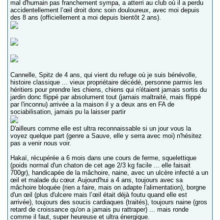
mal d'humain pas franchement sympa, a atterri au club où il a perdu
accidentellement l’œil droit donc soin douloureux, avec moi depuis
des 8 ans (officiellement a moi depuis bientôt 2 ans).
Cannelle, Spitz de 4 ans, qui vient du refuge où je suis bénévolle,
histoire classique ... vieux propriétaire décédé, personne parmis les
héritiers pour prendre les chiens, chiens qui n'étaient jamais sortis du
jardin donc flippé par absolument tout (jamais maltraité, mais flippé
par l'inconnu) arrivée a la maison il y a deux ans en FA de
sociabilisation, jamais pu la laisser partir
D'ailleurs comme elle est ultra reconnaissable si un jour vous la
voyez quelque part (genre a Sauve, elle y serra avec moi) n'hésitez
pas a venir nous voir.
Hakaï, récupérée a 6 mois dans une cours de ferme, squelettique
(poids normal d'un chaton de cet age 2/3 kg facile ... elle faisait
700gr), handicapée de la mâchoire, naine, avec un ulcère infecté a un
œil et malade du cœur. Aujourd'hui a 4 ans, toujours avec sa
mâchoire bloquée (rien a faire, mais on adapte l'alimentation), borgne
d'un œil (plus d'ulcere mais l’œil était déjà foutu quand elle est
arrivée), toujours des soucis cardiaques (traités), toujours naine (gros
retard de croissance qu'on a jamais pu rattraper) ... mais ronde
comme il faut, super heureuse et ultra énergique.