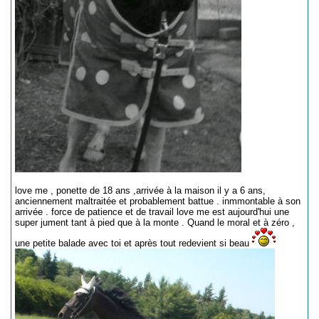
love me , ponette de 18 ans ,arrivée à la maison il y a 6 ans,
anciennement maltraitée et probablement battue . inmmontable à son
arrivée . force de patience et de travail love me est aujourd'hui une
super jument tant à pied que à la monte . Quand le moral et à zéro ,
une petite balade avec toi et après tout redevient si beau