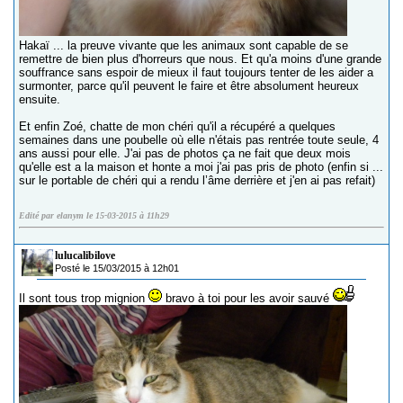
Hakaï ... la preuve vivante que les animaux sont capable de se
remettre de bien plus d'horreurs que nous. Et qu'a moins d'une grande
souffrance sans espoir de mieux il faut toujours tenter de les aider a
surmonter, parce qu'il peuvent le faire et être absolument heureux
ensuite.
Et enfin Zoé, chatte de mon chéri qu'il a récupéré a quelques
semaines dans une poubelle où elle n'étais pas rentrée toute seule, 4
ans aussi pour elle. J'ai pas de photos ça ne fait que deux mois
qu'elle est a la maison et honte a moi j'ai pas pris de photo (enfin si ...
sur le portable de chéri qui a rendu l’âme derrière et j'en ai pas refait)
Edité par elanym le 15-03-2015 à 11h29
lulucalibilove
Posté le 15/03/2015 à 12h01
Il sont tous trop mignion
bravo à toi pour les avoir sauvé