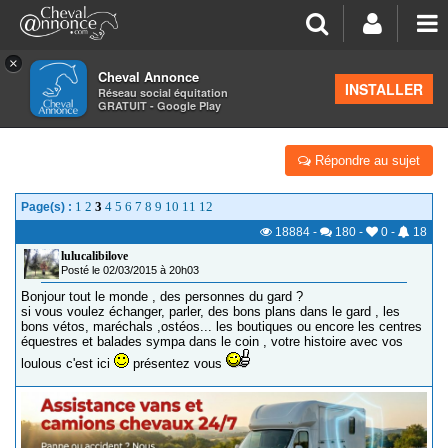
×
Cheval Annonce
Forum
>
Les groupes régionaux
>
Languedoc Roussillon
INSTALLER
Réseau social équitation
GRATUIT - Google Play
LES CAVALIERS DU 30
Répondre au sujet
1
2
3
4
5
6
7
8
9
10
11
12
Page(s) :
18884
-
180
-
0
-
18
lulucalibilove
Posté le 02/03/2015 à 20h03
Bonjour tout le monde , des personnes du gard ?
si vous voulez échanger, parler, des bons plans dans le gard , les
bons vétos, maréchals ,ostéos... les boutiques ou encore les centres
équestres et balades sympa dans le coin , votre histoire avec vos
loulous c'est ici
présentez vous