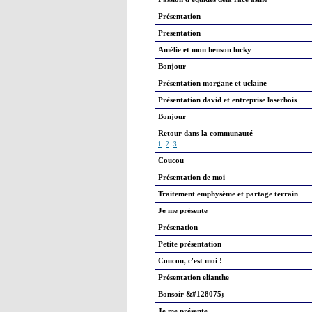
Présentation
Presentation
Amélie et mon henson lucky
Bonjour
Présentation morgane et uclaine
Présentation david et entreprise laserbois
Bonjour
Retour dans la communauté
1
2
3
Coucou
Présentation de moi
Traitement emphysème et partage terrain
Je me présente
Présenation
Petite présentation
Coucou, c'est moi !
Présentation elianthe
Bonsoir &#128075;
Je me présente.