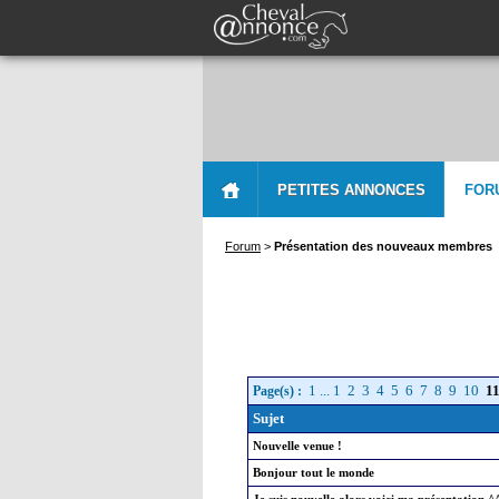
PETITES ANNONCES
FOR
Forum
>
Présentation des nouveaux membres
1
...
1
2
3
4
5
6
7
8
9
10
1
Page(s) :
Sujet
Nouvelle venue !
Bonjour tout le monde