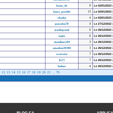
9
leana_slv
Le
02/01/2023
13
laura_greable
Le
02/01/2023
4
chauko
Le
02/01/2023
4
pascalou78
Le
27/12/2022
6
jeanlegrand
Le
26/12/2022
6
napix
Le
26/12/2022
3
mandinecz94
Le
26/12/2022
3
amadeus30380
Le
26/12/2022
7
evaivoire
Le
26/12/2022
7
lts71
Le
26/12/2022
4
balneo
Le
26/12/2022
1
12
13
14
15
16
17
18
19
20
21
...
79
BLOG CA
APPLICA