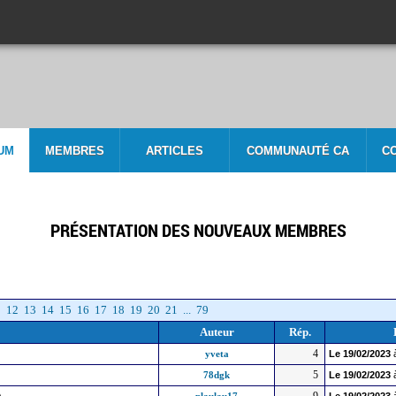
UM
MEMBRES
ARTICLES
COMMUNAUTÉ CA
C
PRÉSENTATION DES NOUVEAUX MEMBRES
1
12
13
14
15
16
17
18
19
20
21
...
79
Auteur
Rép.
4
yveta
Le
19/02/2023
5
78dgk
Le
19/02/2023