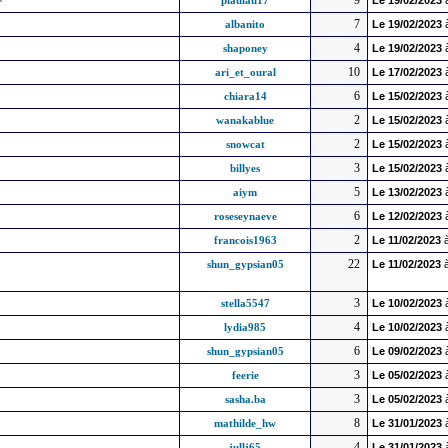
9
^
plaulau17
Le
19/02/2023
7
albanito
Le
19/02/2023
4
shaponey
Le
19/02/2023
10
ari_et_oural
Le
17/02/2023
6
chiara14
Le
15/02/2023
2
wanakablue
Le
15/02/2023
2
snowcat
Le
15/02/2023
3
billyes
Le
15/02/2023
5
aiym
Le
13/02/2023
6
roseseynaeve
Le
12/02/2023
2
francois1963
Le
11/02/2023
à
22
shun_gypsian05
Le
11/02/2023
à
3
stella5547
Le
10/02/2023
4
lydia985
Le
10/02/2023
6
shun_gypsian05
Le
09/02/2023
3
feerie
Le
05/02/2023
3
sasha.ba
Le
05/02/2023
8
mathilde_hw
Le
31/01/2023
4
jullj65
Le
31/01/2023