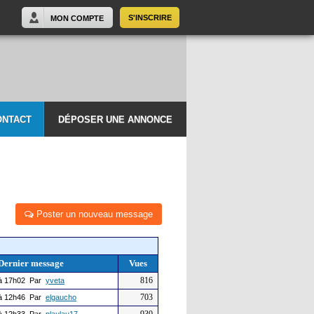
S'INSCRIRE
MON COMPTE
ONTACT
DÉPOSER UNE ANNONCE
Poster un nouveau message
Dernier message
Vues
816
à 17h02 Par
yveta
703
à 12h46 Par
elgaucho