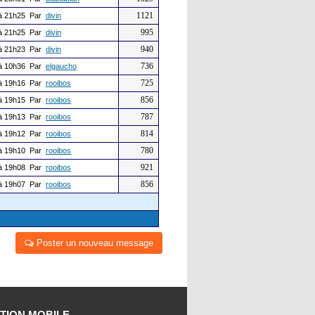
1121
à 21h25 Par
divin
995
à 21h25 Par
divin
940
à 21h23 Par
divin
736
à 10h36 Par
elgaucho
725
à 19h16 Par
rooibos
856
à 19h15 Par
rooibos
787
à 19h13 Par
rooibos
814
à 19h12 Par
rooibos
780
à 19h10 Par
rooibos
921
à 19h08 Par
rooibos
856
à 19h07 Par
rooibos
Poster un nouveau message
TION MOBILE