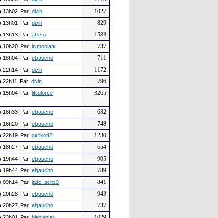
1027
à 13h02 Par
divin
829
à 13h01 Par
divin
1583
à 13h13 Par
alecto
737
à 10h20 Par
ln.mohiam
711
à 18h04 Par
elgaucho
1172
à 22h14 Par
divin
796
à 22h11 Par
divin
3265
à 15h04 Par
liteulorce
682
à 16h33 Par
elgaucho
748
à 16h20 Par
elgaucho
1230
à 22h19 Par
geriko42
654
à 18h27 Par
elgaucho
905
à 19h44 Par
elgaucho
789
à 19h44 Par
elgaucho
841
à 09h14 Par
jade_schz9
943
à 20h28 Par
elgaucho
737
à 20h27 Par
elgaucho
1029
à 23h01 Par
blablablah