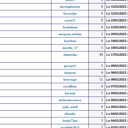
6
horsequitation
Le
31/01/2023
4
ferrarijm
Le
31/01/2023
8
yayie37
Le
23/01/2023
4
ln.mohiam
Le
21/01/2023
1
morgane.uclaine
Le
20/01/2023
6
laserbois
Le
19/01/2023
5
marthe_57
Le
19/01/2023
44
ahueetdia
Le
17/01/2023
3
georget1
Le
09/01/2023
4
inapasso
Le
09/01/2023
11
louvesage
Le
08/01/2023
4
racailleux
Le
07/01/2023
5
kareem
Le
05/01/2023
3
neckreinwestern
Le
05/01/2023
9
jade_schz9
Le
05/01/2023
3
elianthe
Le
04/01/2023
3
louise73po
Le
04/01/2023
7
mathilde2023
Le
02/01/2023