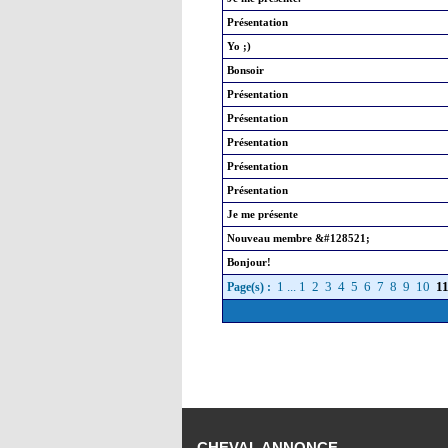
Présentation
Yo ;)
Bonsoir
Présentation
Présentation
Présentation
Présentation
Présentation
Je me présente
Nouveau membre &#128521;
Bonjour!
1
...
1
2
3
4
5
6
7
8
9
10
1
Page(s) :
CHEVAL ANNONCE