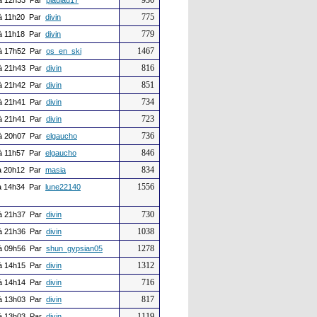
930
à 12h33 Par
plaulau17
775
à 11h20 Par
divin
779
à 11h18 Par
divin
1467
à 17h52 Par
os_en_ski
816
à 21h43 Par
divin
851
à 21h42 Par
divin
734
à 21h41 Par
divin
723
à 21h41 Par
divin
736
à 20h07 Par
elgaucho
846
à 11h57 Par
elgaucho
834
 20h12 Par
masia
1556
 14h34 Par
lune22140
730
à 21h37 Par
divin
1038
à 21h36 Par
divin
1278
à 09h56 Par
shun_gypsian05
1312
à 14h15 Par
divin
716
à 14h14 Par
divin
817
à 13h03 Par
divin
1119
à 13h03 Par
divin