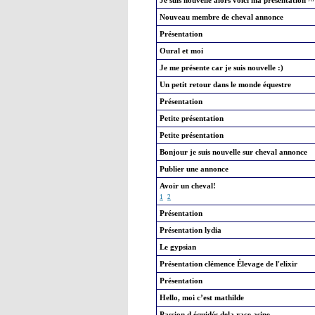
Je suis nouvelle alors voici ma présentation ^
Nouveau membre de cheval annonce
Présentation
Oural et moi
Je me présente car je suis nouvelle :)
Un petit retour dans le monde équestre
Présentation
Petite présentation
Petite présentation
Bonjour je suis nouvelle sur cheval annonce
Publier une annonce
Avoir un cheval!
1
2
Présentation
Présentation lydia
Le gypsian
Présentation clémence Élevage de l'elixir
Présentation
Hello, moi c’est mathilde
Passion d équidés dela race asine