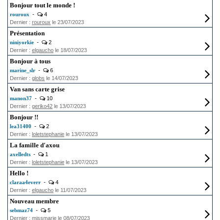
Bonjour tout le monde !
rouroux
-
4
Dernier :
rouroux
le 23/07/2023
Présentation
niniyorkie
-
2
Dernier :
elgaucho
le 18/07/2023
Bonjour à tous
marine_slr
-
6
Dernier :
globs
le 14/07/2023
Van sans carte grise
manon37
-
10
Dernier :
geriko42
le 13/07/2023
Bonjour !!
lea31400
-
2
Dernier :
loletstephanie
le 13/07/2023
La famille d'axou
axelledts
-
1
Dernier :
loletstephanie
le 13/07/2023
Hello !
claraa4everr
-
4
Dernier :
elgaucho
le 11/07/2023
Nouveau membre
sebmaz74
-
5
Dernier :
missmarie
le 08/07/2023