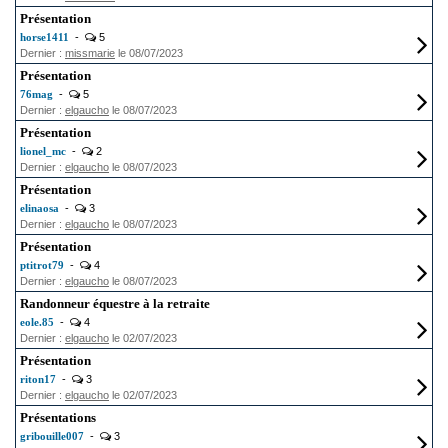
Présentation
horse1411
-
5
Dernier :
missmarie
le 08/07/2023
Présentation
76mag
-
5
Dernier :
elgaucho
le 08/07/2023
Présentation
lionel_mc
-
2
Dernier :
elgaucho
le 08/07/2023
Présentation
elinaosa
-
3
Dernier :
elgaucho
le 08/07/2023
Présentation
ptitrot79
-
4
Dernier :
elgaucho
le 08/07/2023
Randonneur équestre à la retraite
eole.85
-
4
Dernier :
elgaucho
le 02/07/2023
Présentation
riton17
-
3
Dernier :
elgaucho
le 02/07/2023
Présentations
gribouille007
-
3