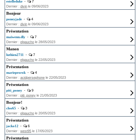
estelleduke
-
7
Dernier :
divin
le 09/06/2023
Bonjour
poneyjade
-
4
Dernier :
divin
le 09/06/2023
Présentation
maiwenn.dly
-
7
Dernier :
elgaucho
le 28/05/2023
Manon
luthien2711
-
7
Dernier :
elgaucho
le 22/05/2023
Présentation
marieprorok
-
4
Dernier :
acidpersephone
le 22/05/2023
Présentation
piti_poney
-
9
Dernier :
piti_poney
le 21/05/2023
Bonjour!
cleo65
-
3
Dernier :
elgaucho
le 20/05/2023
Présentation
jacko12
-
6
Dernier :
west95
le 17/05/2023
Présentation