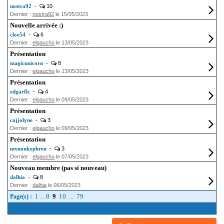
nostra92
-
10
Dernier :
nostra92
le 15/05/2023
Nouvelle arrivée :)
cloe54
-
6
Dernier :
elgaucho
le 13/05/2023
Présentation
magicunicorn
-
8
Dernier :
elgaucho
le 13/05/2023
Présentation
edgarflc
-
4
Dernier :
elgaucho
le 09/05/2023
Présentation
cajjolyne
-
3
Dernier :
elgaucho
le 09/05/2023
Présentation
mxnonkxphren
-
3
Dernier :
elgaucho
le 07/05/2023
Nouveau membre (pas si nouveau)
dalhia
-
8
Dernier :
dalhia
le 06/05/2023
1
...
8
9
10
...
79
Page(s) :