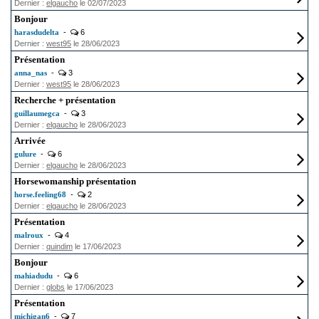
Dernier :
elgaucho
le 02/07/2023
Bonjour
harasdudelta
-
6
Dernier :
west95
le 28/06/2023
Présentation
anna_nas
-
3
Dernier :
west95
le 28/06/2023
Recherche + présentation
guillaumegca
-
3
Dernier :
elgaucho
le 28/06/2023
Arrivée
gulure
-
6
Dernier :
elgaucho
le 28/06/2023
Horsewomanship présentation
horse.feeling68
-
2
Dernier :
elgaucho
le 28/06/2023
Présentation
malroux
-
4
Dernier :
quindim
le 17/06/2023
Bonjour
mahiadudu
-
6
Dernier :
globs
le 17/06/2023
Présentation
michigan6
-
7