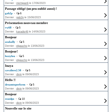
Dernier :
michigan6
le 17/06/2023
Passage obligé (un peu oublié aussi) !
gab2p
-
6
Dernier :
gab2p
le 15/06/2023
Présentation nouveau membre
vw68
-
5
Dernier :
karadis46
le 14/06/2023
Bonjour
azakally
-
5
Dernier :
elgaucho
le 13/06/2023
Bonjour!
lozzylou
-
5
Dernier :
elgaucho
le 13/06/2023
Inaya
cavaliere2.50
-
5
Dernier :
divin
le 09/06/2023
Hello !!
dreamtoperform
-
5
Dernier :
divin
le 09/06/2023
Bonjour
rosedpz
-
10
Dernier :
divin
le 09/06/2023
Nouvelle sur le site