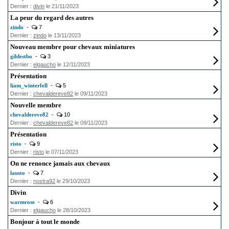
Dernier :
divin
le 21/11/2023
La peur du regard des autres
zindo
-
7
Dernier :
zindo
le 13/11/2023
Nouveau membre pour chevaux miniatures
gildestbo
-
3
Dernier :
elgaucho
le 12/11/2023
Présentation
liam_winterfell
-
5
Dernier :
chevaldereve82
le 09/11/2023
Nouvelle membre
chevaldereve82
-
10
Dernier :
chevaldereve82
le 09/11/2023
Présentation
risto
-
9
Dernier :
risto
le 07/11/2023
On ne renonce jamais aux chevaux
lausto
-
7
Dernier :
nostra92
le 29/10/2023
Divin
warmrose
-
6
Dernier :
elgaucho
le 28/10/2023
Bonjour à tout le monde