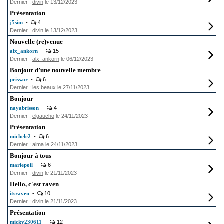
Dernier :
divin
le 13/12/2023
Présentation
j5sim
-
4
Dernier :
divin
le 13/12/2023
Nouvelle (re)venue
alx_ankorn
-
15
Dernier :
alx_ankorn
le 06/12/2023
Bonjour d’une nouvelle membre
priss.or
-
6
Dernier :
les.beaux
le 27/11/2023
Bonjour
nayabrisson
-
4
Dernier :
elgaucho
le 24/11/2023
Présentation
michelc2
-
6
Dernier :
alma
le 24/11/2023
Bonjour à tous
mariepoil
-
6
Dernier :
divin
le 21/11/2023
Hello, c'est raven
itsraven
-
10
Dernier :
divin
le 21/11/2023
Présentation
micky230611
-
12