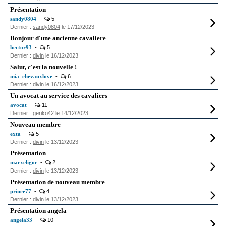
Présentation
sandy0804
-
5
Dernier :
sandy0804
le 17/12/2023
Bonjour d'une ancienne cavaliere
hector93
-
5
Dernier :
divin
le 16/12/2023
Salut, c'est la nouvelle !
mia_chevauxlove
-
6
Dernier :
divin
le 16/12/2023
Un avocat au service des cavaliers
avocat
-
11
Dernier :
geriko42
le 14/12/2023
Nouveau membre
exta
-
5
Dernier :
divin
le 13/12/2023
Présentation
marxeligor
-
2
Dernier :
divin
le 13/12/2023
Présentation de nouveau membre
prince77
-
4
Dernier :
divin
le 13/12/2023
Présentation angela
angela33
-
10