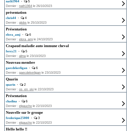
nath1964
-
5
Dernier :
nath1964
le 26/10/2023
présentation
chris44
-
4
Dernier :
globs
le 25/10/2023
Présentation
elora_amj
-
6
Dernier :
elora_amj
le 24/10/2023
Crapaud maladie auto immune cheval
ferry21
-
5
Dernier :
alma
le 23/10/2023
Nouveau membre
gaecdekerligan
-
6
Dernier :
gaecdekerligan
le 23/10/2023
Quarin
quarin
-
2
Dernier :
os_en_ski
le 22/10/2023
Présentation
chadina
-
6
Dernier :
elgaucho
le 22/10/2023
Nouvelle sur le groupe
frederique25000
-
3
Dernier :
elgaucho
le 22/10/2023
Hello hello !!