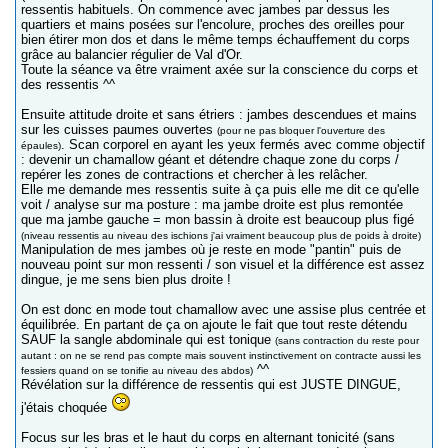
ressentis habituels. On commence avec jambes par dessus les
quartiers et mains posées sur l'encolure, proches des oreilles pour
bien étirer mon dos et dans le même temps échauffement du corps
grâce au balancier régulier de Val d'Or.
Toute la séance va être vraiment axée sur la conscience du corps et
des ressentis ^^
Ensuite attitude droite et sans étriers : jambes descendues et mains
sur les cuisses paumes ouvertes
(pour ne pas bloquer l'ouverture des
. Scan corporel en ayant les yeux fermés avec comme objectif
épaules)
: devenir un chamallow géant et détendre chaque zone du corps /
repérer les zones de contractions et chercher à les relâcher.
Elle me demande mes ressentis suite à ça puis elle me dit ce qu'elle
voit / analyse sur ma posture : ma jambe droite est plus remontée
que ma jambe gauche = mon bassin à droite est beaucoup plus figé
(niveau ressentis au niveau des ischions j'ai vraiment beaucoup plus de poids à droite)
Manipulation de mes jambes où je reste en mode "pantin" puis de
nouveau point sur mon ressenti / son visuel et la différence est assez
dingue, je me sens bien plus droite !
On est donc en mode tout chamallow avec une assise plus centrée et
équilibrée. En partant de ça on ajoute le fait que tout reste détendu
SAUF la sangle abdominale qui est tonique
(sans contraction du reste pour
autant : on ne se rend pas compte mais souvent instinctivement on contracte aussi les
^^
fessiers quand on se tonifie au niveau des abdos)
Révélation sur la différence de ressentis qui est JUSTE DINGUE,
j'étais choquée
Focus sur les bras et le haut du corps en alternant tonicité (sans