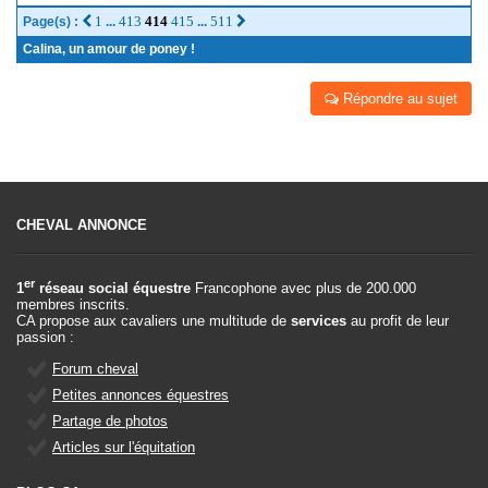
1
413
414
415
511
Page(s) :
...
...
Calina, un amour de poney !
Répondre au sujet
CHEVAL ANNONCE
er
1
réseau social équestre
Francophone avec plus de 200.000
membres inscrits.
CA propose aux cavaliers une multitude de
services
au profit de leur
passion :
Forum cheval
Petites annonces équestres
Partage de photos
Articles sur l'équitation