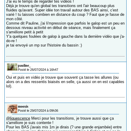
J'ai eu le temps de regarder tes vidéos !
Déjà je trouve qu'en global tes transitions ont l'air beaucoup plus
fluides qu'avant. Super idée ton travail autour des BAS ainsi, c'est
varié ! tu laisses combien en distance du coup ? Faut que je fasse de
mon côté.
Comme dit Pauline, j'ai li'mpression que parfois le galop est un peu en
dessous niveau activité en début de séance, mais finalement ça
s'améliore petit à petit
Y'a quelques foulées de galop à gauche dans la dernière vidéo que j'a-
do-re !
je tai envoyé un mp sur l'histoire du bassin :)
pauline_
Posté le 26/07/2024 à 16h47
Oui et puis en vidéo je trouve que souvent ça tasse les allures (ou
alors on a des ressentis biaisés en selle, ça aussi on en est capables
lol).
mooxis
Posté le 29/07/2024 à 09h36
@liquescence
Merci pour les transitions, je trouve aussi que ça
s'améliore je suis contente !
Pour les BAS j'avais mis 1m je dirais (? une grande enjambée) entre