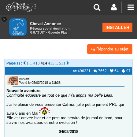
×
Cheval Annonce
Forum
>
Vos photos et vidéos
INSTALLER
Réseau social équitation
GRATUIT - Google Play
CALINA, UN AMOUR DE PONEY !
Répondre au sujet
1
413
414
415
511
Page(s) :
...
...
496221
-
7662
-
54
-
97
mooxis
Posté le 05/03/2018 à 11h38
Nouvelle aventure.
Continuité équestre de tout ce que m'a appris ma belle Lilas.
J'ai le plaisir de vous présenter
Calina
, jolie petite jument PRE qui
aura 6 ans en Mai
Elle est arrivée hier et ce post me servira de journal de bord, pour
suivre nos avancées et notre évolution !
04/03/2018