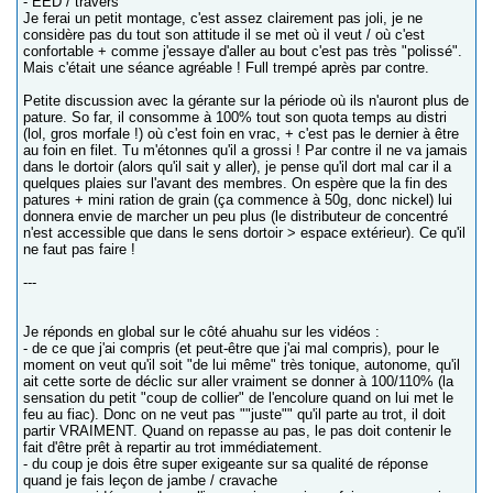
- EED / travers
Je ferai un petit montage, c'est assez clairement pas joli, je ne
considère pas du tout son attitude il se met où il veut / où c'est
confortable + comme j'essaye d'aller au bout c'est pas très "polissé".
Mais c'était une séance agréable ! Full trempé après par contre.
Petite discussion avec la gérante sur la période où ils n'auront plus de
pature. So far, il consomme à 100% tout son quota temps au distri
(lol, gros morfale !) où c'est foin en vrac, + c'est pas le dernier à être
au foin en filet. Tu m'étonnes qu'il a grossi ! Par contre il ne va jamais
dans le dortoir (alors qu'il sait y aller), je pense qu'il dort mal car il a
quelques plaies sur l'avant des membres. On espère que la fin des
patures + mini ration de grain (ça commence à 50g, donc nickel) lui
donnera envie de marcher un peu plus (le distributeur de concentré
n'est accessible que dans le sens dortoir > espace extérieur). Ce qu'il
ne faut pas faire !
---
Je réponds en global sur le côté ahuahu sur les vidéos :
- de ce que j'ai compris (et peut-être que j'ai mal compris), pour le
moment on veut qu'il soit "de lui même" très tonique, autonome, qu'il
ait cette sorte de déclic sur aller vraiment se donner à 100/110% (la
sensation du petit "coup de collier" de l'encolure quand on lui met le
feu au fiac). Donc on ne veut pas ""juste"" qu'il parte au trot, il doit
partir VRAIMENT. Quand on repasse au pas, le pas doit contenir le
fait d'être prêt à repartir au trot immédiatement.
- du coup je dois être super exigeante sur sa qualité de réponse
quand je fais leçon de jambe / cravache