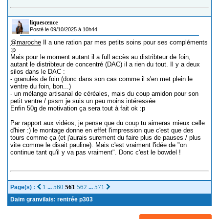
liquescence
Posté le 09/10/2025 à 10h44
@maroche
Il a une ration par mes petits soins pour ses compléments
:p
Mais pour le moment autant il a full accès au distribteur de foin,
autant le distribteur de concentré (DAC) il a rien du tout. Il y a deux
silos dans le DAC :
- granulés de foin (donc dans son cas comme il s'en met plein le
ventre du foin, bon...)
- un mélange artisanal de céréales, mais du coup amidon pour son
petit ventre / pssm je suis un peu moins intéressée
Enfin 50g de motivation ça sera tout à fait ok :p
Par rapport aux vidéos, je pense que du coup tu aimeras mieux celle
d'hier :) le montage donne en effet l'impression que c'est que des
tours comme ça (et j'aurais surement du faire plus de pauses / plus
vite comme le disait pauline). Mais c'est vraiment l'idée de "on
continue tant qu'il y va pas vraiment". Donc c'est le bowdel !
1
560
561
562
571
Page(s) :
...
...
Daim granvilais: rentrée p303