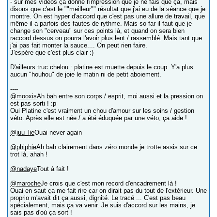
- sur mes vidéos ça donne l'impression que je ne fais que ça, mais
disons que c'est le ""meilleur"" résultat que j'ai eu de la séance que je
montre. On est hyper d'accord que c'est pas une allure de travail, que
même il a parfois des fautes de rythme. Mais so far il faut que je
change son "cerveau" sur ces points là, et quand on sera bien
raccord dessus on pourra l'avoir plus lent / rassemblé. Mais tant que
j'ai pas fait monter la sauce.... On peut rien faire.
J'espère que c'est plus clair :)
D'ailleurs truc chelou : platine est muette depuis le coup. Y'a plus
aucun "houhou" de joie le matin ni de petit aboiement.
----
@mooxis
Ah bah entre son corps / esprit, moi aussi et la pression on
est pas sorti ! :p
Oui Platine c'est vraiment un chou d'amour sur les soins / gestion
véto. Après elle est née / a été éduquée par une véto, ça aide !
@juu_lie
Ouai never again
@phiphie
Ah bah clairement dans zéro monde je trotte assis sur ce
trot là, ahah !
@nadaye
Tout à fait !
@maroche
Je crois que c'est mon record d'encadrement là !
Ouai en saut ça me fait rire car on dirait pas du tout de l'extérieur. Une
proprio m'avait dit ça aussi, dignité. Le tracé ... C'est pas beau
spécialement, mais ça va venir. Je suis d'accord sur les mains, je
sais pas d'où ça sort !