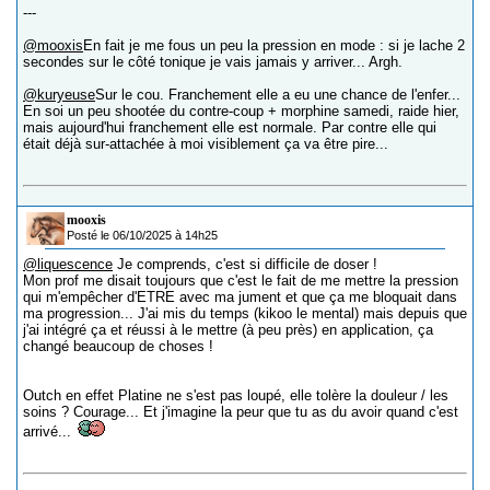
---
@mooxis
En fait je me fous un peu la pression en mode : si je lache 2
secondes sur le côté tonique je vais jamais y arriver... Argh.
@kuryeuse
Sur le cou. Franchement elle a eu une chance de l'enfer...
En soi un peu shootée du contre-coup + morphine samedi, raide hier,
mais aujourd'hui franchement elle est normale. Par contre elle qui
était déjà sur-attachée à moi visiblement ça va être pire...
mooxis
Posté le 06/10/2025 à 14h25
@liquescence
Je comprends, c'est si difficile de doser !
Mon prof me disait toujours que c'est le fait de me mettre la pression
qui m'empêcher d'ETRE avec ma jument et que ça me bloquait dans
ma progression... J'ai mis du temps (kikoo le mental) mais depuis que
j'ai intégré ça et réussi à le mettre (à peu près) en application, ça
changé beaucoup de choses !
Outch en effet Platine ne s'est pas loupé, elle tolère la douleur / les
soins ? Courage... Et j'imagine la peur que tu as du avoir quand c'est
arrivé...