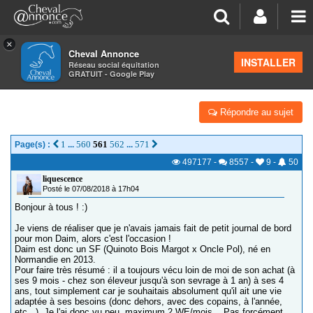
×
Cheval Annonce
Forum
>
Vos photos et vidéos
INSTALLER
Réseau social équitation
GRATUIT - Google Play
DAIM GRANVILAIS: RENTRÉE P303
Répondre au sujet
1
560
561
562
571
Page(s) :
...
...
497177
-
8557
-
9
-
50
liquescence
Posté le 07/08/2018 à 17h04
Bonjour à tous ! :)
Je viens de réaliser que je n'avais jamais fait de petit journal de bord
pour mon Daim, alors c'est l'occasion !
Daim est donc un SF (Quinoto Bois Margot x Oncle Pol), né en
Normandie en 2013.
Pour faire très résumé : il a toujours vécu loin de moi de son achat (à
ses 9 mois - chez son éleveur jusqu'à son sevrage à 1 an) à ses 4
ans, tout simplement car je souhaitais absolument qu'il ait une vie
adaptée à ses besoins (donc dehors, avec des copains, à l'année,
etc...). Je l'ai donc vu peu, maximum 2 WE/mois... Pas forcément