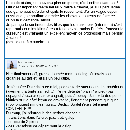
Plein de pistes, un nouveau plan de guerre, c'est enthousiasmant !
Oui c'est important d'être heureux d'être à cheval, je suis persuadée
que ça ne peut qu'aider et qu'ils le ressentent. J'ai un vague espoir
aussi que ça contribue à rendre les chevaux contents de faire ce
qu'on leur demande, aussi.
Je partage le sentiment des filles que les transitions (inter intra) c'est
top ! mais que les kilomètres à fond je vois moins l'intérêt. Pousser le
curseur c'est vraiment un excellent moyen de progresser mais penser
à varier !
(des bisous à platoche !!)
liquescence
Posté le 08/10/2025 à 15h37
Hier finalement off, grosse journée team building où j'avais tout
organisé au taff et j'étais un peu cuite.
Je récupère Daimdaim ce midi, poisseux de sueur dans les antérieurs
(vivement la tonte samedi...). Petite détente "plaisir" à pied (pas
espagnol / reculer / pas espagnol), puis à poney. J'ai testé des petits
bidules sur le côté leçon de cravache, flottement pendant quelques
(trop longues) minutes, puis... Declic. Bordel j'étais tellement
CONTENTE !!!
Du coup, j'ai réintroduit des petites choses :
- transitions dans l'allure, pas, trot, galop
- un peu de 2 pistes
- des variations de départ pour le galop