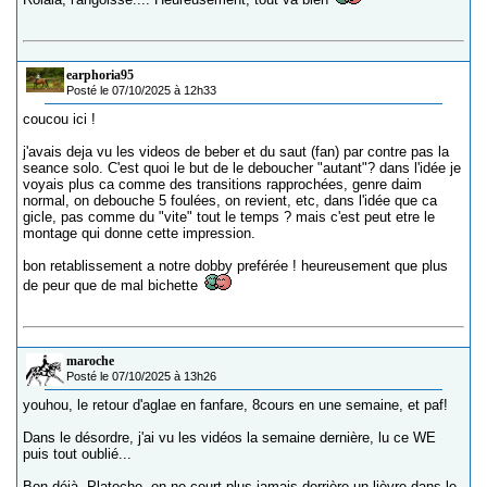
earphoria95
Posté le 07/10/2025 à 12h33
coucou ici !
j'avais deja vu les videos de beber et du saut (fan) par contre pas la
seance solo. C'est quoi le but de le deboucher "autant"? dans l'idée je
voyais plus ca comme des transitions rapprochées, genre daim
normal, on debouche 5 foulées, on revient, etc, dans l'idée que ca
gicle, pas comme du "vite" tout le temps ? mais c'est peut etre le
montage qui donne cette impression.
bon retablissement a notre dobby preférée ! heureusement que plus
de peur que de mal bichette
maroche
Posté le 07/10/2025 à 13h26
youhou, le retour d'aglae en fanfare, 8cours en une semaine, et paf!
Dans le désordre, j'ai vu les vidéos la semaine dernière, lu ce WE
puis tout oublié...
Bon déjà, Platoche, on ne court plus jamais derrière un lièvre dans le