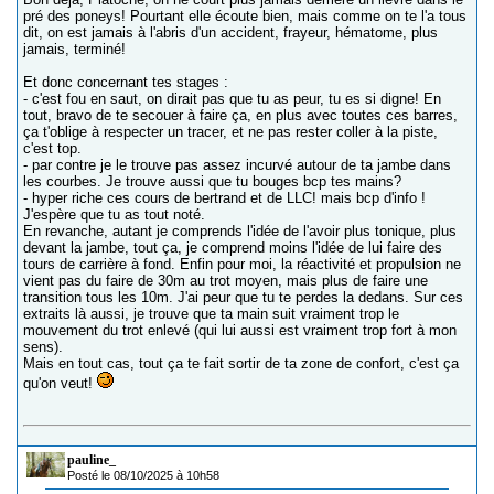
pré des poneys! Pourtant elle écoute bien, mais comme on te l'a tous
dit, on est jamais à l'abris d'un accident, frayeur, hématome, plus
jamais, terminé!
Et donc concernant tes stages :
- c'est fou en saut, on dirait pas que tu as peur, tu es si digne! En
tout, bravo de te secouer à faire ça, en plus avec toutes ces barres,
ça t'oblige à respecter un tracer, et ne pas rester coller à la piste,
c'est top.
- par contre je le trouve pas assez incurvé autour de ta jambe dans
les courbes. Je trouve aussi que tu bouges bcp tes mains?
- hyper riche ces cours de bertrand et de LLC! mais bcp d'info !
J'espère que tu as tout noté.
En revanche, autant je comprends l'idée de l'avoir plus tonique, plus
devant la jambe, tout ça, je comprend moins l'idée de lui faire des
tours de carrière à fond. Enfin pour moi, la réactivité et propulsion ne
vient pas du faire de 30m au trot moyen, mais plus de faire une
transition tous les 10m. J'ai peur que tu te perdes la dedans. Sur ces
extraits là aussi, je trouve que ta main suit vraiment trop le
mouvement du trot enlevé (qui lui aussi est vraiment trop fort à mon
sens).
Mais en tout cas, tout ça te fait sortir de ta zone de confort, c'est ça
qu'on veut!
pauline_
Posté le 08/10/2025 à 10h58