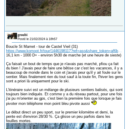
groubi
Posté le 21/02/2024 à 18h57
Boucle St Mamet - tour de Castel Vieil (31)
https://www.komoot.fr/tour/1446198117?ref=aso&share_token=af6bvCMfoOLU2BCU3rWRqde9rcDO2s9SzpovD1gWrUjbNEfAyi
16,1 km - 1000 D+ - environ 5h30 de marche (et une heure de sieste)
Ça faisait un bout de temps que je n'avais pas marché, pfiou ça fait
du bien ! J'avais peur de faire une bêtise car c'est les vacances, il y a
beaucoup de monde dans le coin et j'avais peur qu'il y ait foule sur le
sentier. Mais finalement rien du tout sauf à la toute fin, l'hiver les gens
sont a priori là uniquement pour le ski.
L'itinéraire suivi est un mélange de plusieurs sentiers balisés, qui sont
toujours bien indiqués. Et comme y a du réseau partout, pour une fois
j'ai pu m'orienter au gps, c'est bien la première fois que lorsque je fais
pivoter mon téléphone mon point bleu pivote aussi
Le début direct un peu sport, sur le premier kilomètre et demi, la
pente est d'environ 28/30 %. Ça glisse un peu parfois dans les
feuilles mortes.