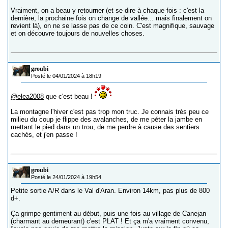
Vraiment, on a beau y retourner (et se dire à chaque fois : c'est la
dernière, la prochaine fois on change de vallée... mais finalement on
revient là), on ne se lasse pas de ce coin. C'est magnifique, sauvage
et on découvre toujours de nouvelles choses.
groubi
Posté le 04/01/2024 à 18h19
@elea2008
que c'est beau !
La montagne l'hiver c'est pas trop mon truc. Je connais très peu ce
milieu du coup je flippe des avalanches, de me péter la jambe en
mettant le pied dans un trou, de me perdre à cause des sentiers
cachés, et j'en passe !
groubi
Posté le 24/01/2024 à 19h54
Petite sortie A/R dans le Val d'Aran. Environ 14km, pas plus de 800
d+.
Ça grimpe gentiment au début, puis une fois au village de Canejan
(charmant au demeurant) c'est PLAT ! Et ça m'a vraiment convenu,