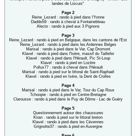
landes de Liscuis"
Page 2
Reine_Lezard : rando à pied dans l'Yonne
Daddo59 : rando à cheval à Fontainebleau
Alecto : rando à pied aux 3 Pignons
Page 3
Reine_Lezard : rando à pied en Belgique, dans les cantons de l'Est
Reine_Lezard : rando à pied dans les Ardennes Belges
Marisal : rando à pied dans le Var, Cap Dromont
Klavel : rando à pied dans l'Isère, massif du Taillefer
Klavel : rando à pied dans l'Hérault, Pic St-Loup
Klavel : rando à pied en Lozère
Pollux77 : rando à cheval dans l'Hérault
Marisal : rando à pied sur le littoral de Saint-Raphaël
Klavel : rando à pied en Isère, la Dent de Crolles
Page 4
Marisal : rando à pied dans le Var, Tour du Cap Roux
Tchoopie : rando à pied en Centre-Bretagne
Clarousse : rando à pied dans le Puy de Dôme - Lac de Guéry
Page 5
Questionnement autour des chaussures
Kiran : rando à pied sur le littoral breton
Klavel : rando à pied dans les Cévennes
Grignotte37 : rando à pied en Auvergne
Page 6