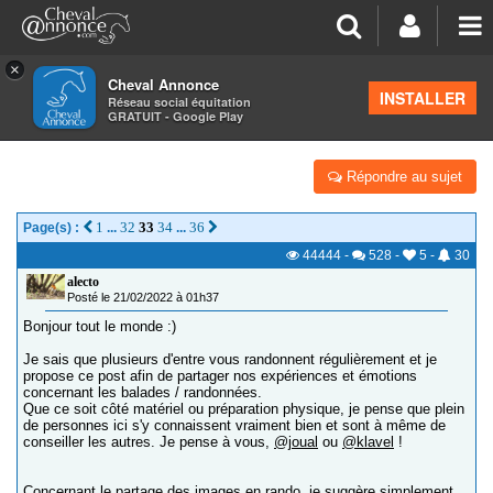
×
Cheval Annonce
Forum
>
Salon de thé
INSTALLER
Réseau social équitation
GRATUIT - Google Play
NOS RANDOS- PARTAGE, CONSEILS, IMAGES !
Répondre au sujet
1
32
33
34
36
Page(s) :
...
...
44444
-
528
-
5
-
30
alecto
Posté le 21/02/2022 à 01h37
Bonjour tout le monde :)
Je sais que plusieurs d'entre vous randonnent régulièrement et je
propose ce post afin de partager nos expériences et émotions
concernant les balades / randonnées.
Que ce soit côté matériel ou préparation physique, je pense que plein
de personnes ici s'y connaissent vraiment bien et sont à même de
conseiller les autres. Je pense à vous,
@joual
ou
@klavel
!
Concernant le partage des images en rando, je suggère simplement