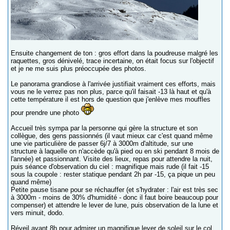
Ensuite changement de ton : gros effort dans la poudreuse malgré les
raquettes, gros dénivelé, trace incertaine, on était focus sur l'objectif
et je ne me suis plus préoccupée des photos.
Le panorama grandiose à l'arrivée justifiait vraiment ces efforts, mais
vous ne le verrez pas non plus, parce qu'il faisait -13 là haut et qu'à
cette température il est hors de question que j'enlève mes mouffles
pour prendre une photo
Accueil très sympa par la personne qui gère la structure et son
collègue, des gens passionnés (il vaut mieux car c'est quand même
une vie particulière de passer 6j/7 à 3000m d'altitude, sur une
structure à laquelle on n'accède qu'à pied ou en ski pendant 8 mois de
l'année) et passionnant. Visite des lieux, repas pour attendre la nuit,
puis séance d'observation du ciel : magnifique mais rude (il fait -15
sous la coupole : rester statique pendant 2h par -15, ça pique un peu
quand même)
Petite pause tisane pour se réchauffer (et s'hydrater : l'air est très sec
à 3000m - moins de 30% d'humidité - donc il faut boire beaucoup pour
compenser) et attendre le lever de lune, puis observation de la lune et
vers minuit, dodo.
Réveil avant 8h pour admirer un magnifique lever de soleil sur le col