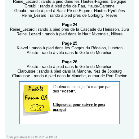
Reine_Lezard : rando à pied dans les Hautes-Fagnes, Belgique
Groubi : rando à pied près de Pau, Haute-Garonne
Groubi : rando à pied à Saint-Pé-de-Bigorre, Hautes-Pyrénées
Reine_Lezard : rando à pied près de Corbigny, Nièvre
Page 24
Reine_Lezard : rando à pied près de la Cascade du Hérisson, Jura
Reine_Lezard : rando à pied dans le Haut Nivernais, Nièvre
Page 25
Klavel : rando à pied dans les Gorges du Régalon, Lubéron
Alecto : rando à vélo dans le Golfe du Morbihan
Page 26
Alecto : rando à pied dans le Golfe du Morbihan
Clarousse : rando à pied dans la Manche, Nez de Jobourg
Clarousse : rando à pied dans la Manche, autour de Port Racine
L'auteur de ce sujet l'a marqué par
des
"Post-It"
.
Cliquez-ici pour suivre le post
marqué
Édité par alecto le 10-02-2023 à 19h23