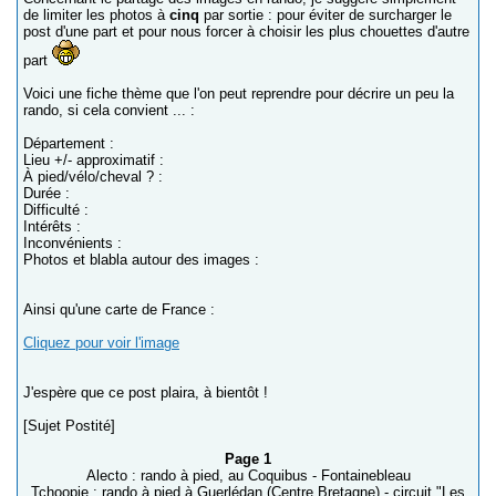
de limiter les photos à
cinq
par sortie : pour éviter de surcharger le
post d'une part et pour nous forcer à choisir les plus chouettes d'autre
part
Voici une fiche thème que l'on peut reprendre pour décrire un peu la
rando, si cela convient ... :
Département :
Lieu +/- approximatif :
À pied/vélo/cheval ? :
Durée :
Difficulté :
Intérêts :
Inconvénients :
Photos et blabla autour des images :
Ainsi qu'une carte de France :
Cliquez pour voir l'image
J'espère que ce post plaira, à bientôt !
[Sujet Postité]
Page 1
Alecto : rando à pied, au Coquibus - Fontainebleau
Tchoopie : rando à pied à Guerlédan (Centre Bretagne) - circuit "Les