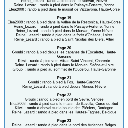
Reine_Lezard : rando à pied dans le Morvan, Nièvre
Reine_Lezard : rando à pied dans le Puisaye-Forterre, Yonne
Elea2008 : rando à pied dans le massif de Vizzavona, Haute-Corse
Page 19
Elea2008 : rando à pied dans la Vallée de la Restonica, Haute-Corse
Reine_Lezard : rando à pied dans le Puisaye-Forterre, Yonne
Reine_Lezard : rando à pied dans le Morvan, Yonne-Nièvre
Reine_Lezard : rando à pied dans la forêt d'Orléans, Loiret
Reine_Lezard : rando à pied à Saint Nicolas des Biefs, Allier
Page 20
Groubi : rando à pied depuis les cabanes de l'Escalette, Haute-
Garonne
Kiiwii : rando à pied vers Vitrac Saint Vincent, Charente
Reine_Lezard : rando à pied dans le Morvan, Saône-et-Loire
Groubi : rando à pied au sommet de l'Oudérou, Haute-Garonne
Page 21
Groubi : rando à pied à Fos, Haute-Garonne
Reine_Lezard : rando à pied depuis Menou, Nièvre
Page 22
Groubi : rando à pied en bord de Sèvre, Vendée
Elea2008 : rando à pied dans le massif de Bavella, Corse-du-Sud
Kiiwii : rando à cheval sur la boucle des Pléniers, Dordogne
Reine_Lezard : rando à pied dans les Hautes-Fagnes, Belgique
Page 23
Reine_Lezard : rando à pied dans le nord des Ardennes Belges