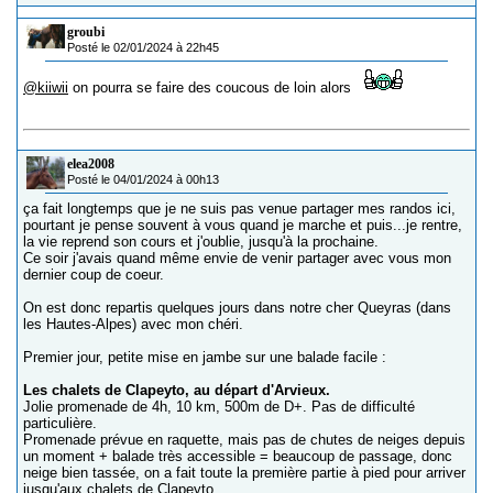
groubi
Posté le 02/01/2024 à 22h45
@kiiwii
on pourra se faire des coucous de loin alors
elea2008
Posté le 04/01/2024 à 00h13
ça fait longtemps que je ne suis pas venue partager mes randos ici,
pourtant je pense souvent à vous quand je marche et puis...je rentre,
la vie reprend son cours et j'oublie, jusqu'à la prochaine.
Ce soir j'avais quand même envie de venir partager avec vous mon
dernier coup de coeur.
On est donc repartis quelques jours dans notre cher Queyras (dans
les Hautes-Alpes) avec mon chéri.
Premier jour, petite mise en jambe sur une balade facile :
Les chalets de Clapeyto, au départ d'Arvieux.
Jolie promenade de 4h, 10 km, 500m de D+. Pas de difficulté
particulière.
Promenade prévue en raquette, mais pas de chutes de neiges depuis
un moment + balade très accessible = beaucoup de passage, donc
neige bien tassée, on a fait toute la première partie à pied pour arriver
jusqu'aux chalets de Clapeyto.