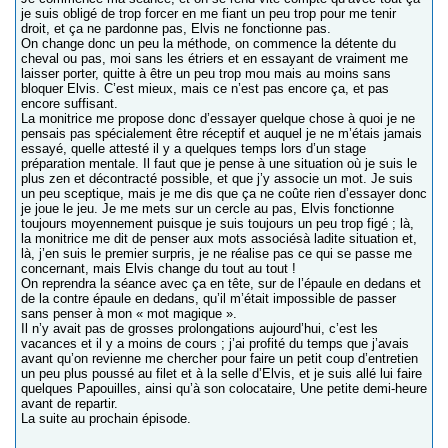
je suis obligé de trop forcer en me fiant un peu trop pour me tenir
droit, et ça ne pardonne pas, Elvis ne fonctionne pas.
On change donc un peu la méthode, on commence la détente du
cheval ou pas, moi sans les étriers et en essayant de vraiment me
laisser porter, quitte à être un peu trop mou mais au moins sans
bloquer Elvis. C’est mieux, mais ce n’est pas encore ça, et pas
encore suffisant.
La monitrice me propose donc d’essayer quelque chose à quoi je ne
pensais pas spécialement être réceptif et auquel je ne m’étais jamais
essayé, quelle attesté il y a quelques temps lors d’un stage
préparation mentale. Il faut que je pense à une situation où je suis le
plus zen et décontracté possible, et que j’y associe un mot. Je suis
un peu sceptique, mais je me dis que ça ne coûte rien d’essayer donc
je joue le jeu. Je me mets sur un cercle au pas, Elvis fonctionne
toujours moyennement puisque je suis toujours un peu trop figé ; là,
la monitrice me dit de penser aux mots associésà ladite situation et,
là, j’en suis le premier surpris, je ne réalise pas ce qui se passe me
concernant, mais Elvis change du tout au tout !
On reprendra la séance avec ça en tête, sur de l’épaule en dedans et
de la contre épaule en dedans, qu’il m’était impossible de passer
sans penser à mon « mot magique ».
Il n’y avait pas de grosses prolongations aujourd’hui, c’est les
vacances et il y a moins de cours ; j’ai profité du temps que j’avais
avant qu’on revienne me chercher pour faire un petit coup d’entretien
un peu plus poussé au filet et à la selle d’Elvis, et je suis allé lui faire
quelques Papouilles, ainsi qu’à son colocataire, Une petite demi-heure
avant de repartir.
La suite au prochain épisode.