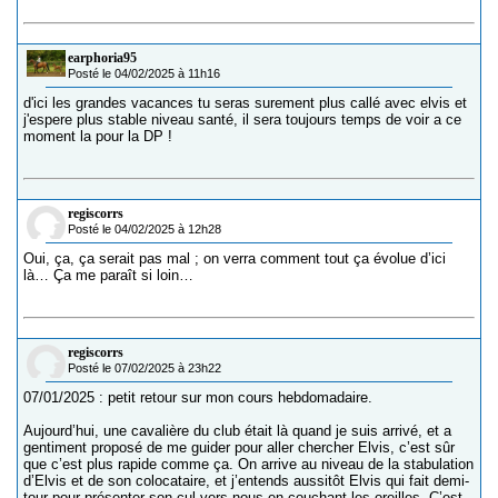
earphoria95
Posté le 04/02/2025 à 11h16
d'ici les grandes vacances tu seras surement plus callé avec elvis et
j'espere plus stable niveau santé, il sera toujours temps de voir a ce
moment la pour la DP !
regiscorrs
Posté le 04/02/2025 à 12h28
Oui, ça, ça serait pas mal ; on verra comment tout ça évolue d’ici
là… Ça me paraît si loin…
regiscorrs
Posté le 07/02/2025 à 23h22
07/01/2025 : petit retour sur mon cours hebdomadaire.
Aujourd’hui, une cavalière du club était là quand je suis arrivé, et a
gentiment proposé de me guider pour aller chercher Elvis, c’est sûr
que c’est plus rapide comme ça. On arrive au niveau de la stabulation
d’Elvis et de son colocataire, et j’entends aussitôt Elvis qui fait demi-
tour pour présenter son cul vers nous en couchant les oreilles. C’est