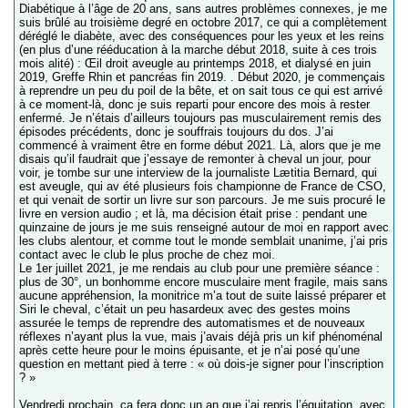
Diabétique à l’âge de 20 ans, sans autres problèmes connexes, je me
suis brûlé au troisième degré en octobre 2017, ce qui a complètement
déréglé le diabète, avec des conséquences pour les yeux et les reins
(en plus d’une rééducation à la marche début 2018, suite à ces trois
mois alité) : Œil droit aveugle au printemps 2018, et dialysé en juin
2019, Greffe Rhin et pancréas fin 2019. . Début 2020, je commençais
à reprendre un peu du poil de la bête, et on sait tous ce qui est arrivé
à ce moment-là, donc je suis reparti pour encore des mois à rester
enfermé. Je n’étais d’ailleurs toujours pas musculairement remis des
épisodes précédents, donc je souffrais toujours du dos. J’ai
commencé à vraiment être en forme début 2021. Là, alors que je me
disais qu’il faudrait que j’essaye de remonter à cheval un jour, pour
voir, je tombe sur une interview de la journaliste Lætitia Bernard, qui
est aveugle, qui av été plusieurs fois championne de France de CSO,
et qui venait de sortir un livre sur son parcours. Je me suis procuré le
livre en version audio ; et là, ma décision était prise : pendant une
quinzaine de jours je me suis renseigné autour de moi en rapport avec
les clubs alentour, et comme tout le monde semblait unanime, j’ai pris
contact avec le club le plus proche de chez moi.
Le 1er juillet 2021, je me rendais au club pour une première séance :
plus de 30°, un bonhomme encore musculaire ment fragile, mais sans
aucune appréhension, la monitrice m’a tout de suite laissé préparer et
Siri le cheval, c’était un peu hasardeux avec des gestes moins
assurée le temps de reprendre des automatismes et de nouveaux
réflexes n’ayant plus la vue, mais j’avais déjà pris un kif phénoménal
après cette heure pour le moins épuisante, et je n’ai posé qu’une
question en mettant pied à terre : « où dois-je signer pour l’inscription
? »
Vendredi prochain, ça fera donc un an que j’ai repris l’équitation, avec