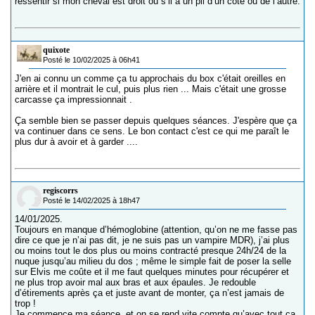
ressentir si mon cheval est droit ou s’il a un pli d’un côté ou de l’autre.
quixote
Posté le 10/02/2025 à 06h41
J'en ai connu un comme ça tu approchais du box c'était oreilles en
arrière et il montrait le cul, puis plus rien ... Mais c'était une grosse
carcasse ça impressionnait .
Ça semble bien se passer depuis quelques séances. J'espère que ça
va continuer dans ce sens. Le bon contact c'est ce qui me paraît le
plus dur à avoir et à garder ....
regiscorrs
Posté le 14/02/2025 à 18h47
14/01/2025.
Toujours en manque d’hémoglobine (attention, qu’on ne me fasse pas
dire ce que je n’ai pas dit, je ne suis pas un vampire MDR), j’ai plus
ou moins tout le dos plus ou moins contracté presque 24h/24 de la
nuque jusqu’au milieu du dos ; même le simple fait de poser la selle
sur Elvis me coûte et il me faut quelques minutes pour récupérer et
ne plus trop avoir mal aux bras et aux épaules. Je redouble
d’étirements après ça et juste avant de monter, ça n’est jamais de
trop !
Je commence ma séance, et on se rend vite compte qu’avec tout ça