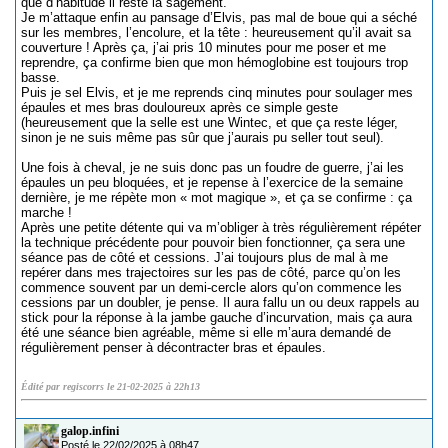
que d’habitude il reste là sagement.
Je m’attaque enfin au pansage d’Elvis, pas mal de boue qui a séché
sur les membres, l’encolure, et la tête : heureusement qu’il avait sa
couverture ! Après ça, j’ai pris 10 minutes pour me poser et me
reprendre, ça confirme bien que mon hémoglobine est toujours trop
basse.
Puis je sel Elvis, et je me reprends cinq minutes pour soulager mes
épaules et mes bras douloureux après ce simple geste
(heureusement que la selle est une Wintec, et que ça reste léger,
sinon je ne suis même pas sûr que j’aurais pu seller tout seul).
Une fois à cheval, je ne suis donc pas un foudre de guerre, j’ai les
épaules un peu bloquées, et je repense à l’exercice de la semaine
dernière, je me répète mon « mot magique », et ça se confirme : ça
marche !
Après une petite détente qui va m’obliger à très régulièrement répéter
la technique précédente pour pouvoir bien fonctionner, ça sera une
séance pas de côté et cessions. J’ai toujours plus de mal à me
repérer dans mes trajectoires sur les pas de côté, parce qu’on les
commence souvent par un demi-cercle alors qu’on commence les
cessions par un doubler, je pense. Il aura fallu un ou deux rappels au
stick pour la réponse à la jambe gauche d’incurvation, mais ça aura
été une séance bien agréable, même si elle m’aura demandé de
régulièrement penser à décontracter bras et épaules.
Édité par regiscorrs le 21-02-2025 à 22h13
galop.infini
Posté le 22/02/2025 à 08h47