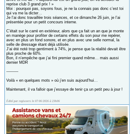
reprise club 3 grand prix ! »
Moi : pourquoi pas, soyons fous, je ne la connais pas donc c’est toi
qui va me la dicter…
Je l’ai donc travaillée trois séances, et ce dimanche 26 juin, je l’ai
présentée pour un petit concours interne.
C’était sur le carré en extérieur, alors que ça fait un an que je monte
en manège pour profiter de certains effets du son pour me repérer,
avec en plus un fond sonore, et en plus avec une selle normal, la
selle de dressage étant déjà utilisée.
J’ai été noté trop gentiment à 74%, je pense que la réalité devait être
plus proche de 60%.
Bon, il n’empêche que j’ai fini premier quand même… mais aussi
dernier MDR
----------
Voilà « en quelques mots » où j’en suis aujourd’hui…
Maintenant, il va falloir que j’essaye de tenir ça un petit peu à jour !
Édité par regiscorrs le 07-06-2026 à 23h06