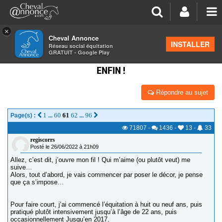
×
Cheval Annonce
Forum
>
Discussions générales
INSTALLER
Réseau social équitation
GRATUIT - Google Play
JOURNAL DU RECAVALIER. CLUB 2 GRAND PRIX :
ENFIN !
Répondre au sujet
1
60
61
62
96
Page(s) :
...
...
71807
-
1436
-
13
-
33
regiscorrs
Posté le 26/06/2022 à 21h09
Allez, c’est dit, j’ouvre mon fil ! Qui m’aime (ou plutôt veut) me
suive…
Alors, tout d’abord, je vais commencer par poser le décor, je pense
que ça s’impose…
Pour faire court, j’ai commencé l’équitation à huit ou neuf ans, puis
pratiqué plutôt intensivement jusqu’à l’âge de 22 ans, puis
occasionnellement Jusqu’en 2017.