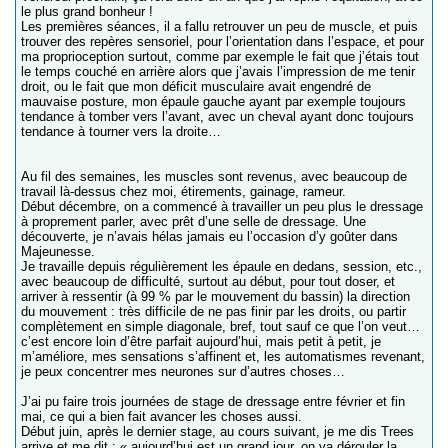
le plus grand bonheur !
Les premières séances, il a fallu retrouver un peu de muscle, et puis
trouver des repères sensoriel, pour l’orientation dans l’espace, et pour
ma proprioception surtout, comme par exemple le fait que j’étais tout
le temps couché en arrière alors que j’avais l’impression de me tenir
droit, ou le fait que mon déficit musculaire avait engendré de
mauvaise posture, mon épaule gauche ayant par exemple toujours
tendance à tomber vers l’avant, avec un cheval ayant donc toujours
tendance à tourner vers la droite…
Au fil des semaines, les muscles sont revenus, avec beaucoup de
travail là-dessus chez moi, étirements, gainage, rameur.
Début décembre, on a commencé à travailler un peu plus le dressage
à proprement parler, avec prêt d’une selle de dressage. Une
découverte, je n’avais hélas jamais eu l’occasion d’y goûter dans
Majeunesse.
Je travaille depuis régulièrement les épaule en dedans, session, etc.,
avec beaucoup de difficulté, surtout au début, pour tout doser, et
arriver à ressentir (à 99 % par le mouvement du bassin) la direction
du mouvement : très difficile de ne pas finir par les droits, ou partir
complètement en simple diagonale, bref, tout sauf ce que l’on veut…
c’est encore loin d’être parfait aujourd’hui, mais petit à petit, je
m’améliore, mes sensations s’affinent et, les automatismes revenant,
je peux concentrer mes neurones sur d’autres choses…
J’ai pu faire trois journées de stage de dressage entre février et fin
mai, ce qui a bien fait avancer les choses aussi.
Début juin, après le dernier stage, au cours suivant, je me dis Trees
arrive et me dit : « aujourd’hui est un grand jour, on va dérouler la