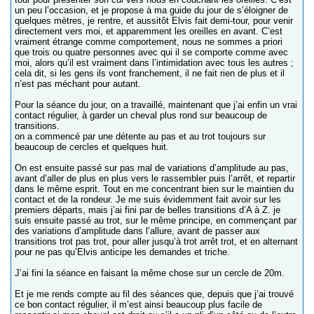
un peu l’occasion, et je propose à ma guide du jour de s’éloigner de
quelques mètres, je rentre, et aussitôt Elvis fait demi-tour, pour venir
directement vers moi, et apparemment les oreilles en avant. C’est
vraiment étrange comme comportement, nous ne sommes a priori
que trois ou quatre personnes avec qui il se comporte comme avec
moi, alors qu’il est vraiment dans l’intimidation avec tous les autres ;
cela dit, si les gens ils vont franchement, il ne fait rien de plus et il
n’est pas méchant pour autant.
Pour la séance du jour, on a travaillé, maintenant que j’ai enfin un vrai
contact régulier, à garder un cheval plus rond sur beaucoup de
transitions.
on a commencé par une détente au pas et au trot toujours sur
beaucoup de cercles et quelques huit.
On est ensuite passé sur pas mal de variations d’amplitude au pas,
avant d’aller de plus en plus vers le rassembler puis l’arrêt, et repartir
dans le même esprit. Tout en me concentrant bien sur le maintien du
contact et de la rondeur. Je me suis évidemment fait avoir sur les
premiers départs, mais j’ai fini par de belles transitions d’A à Z. je
suis ensuite passé au trot, sur le même principe, en commençant par
des variations d’amplitude dans l’allure, avant de passer aux
transitions trot pas trot, pour aller jusqu’à trot arrêt trot, et en alternant
pour ne pas qu’Elvis anticipe les demandes et triche.
J’ai fini la séance en faisant la même chose sur un cercle de 20m.
Et je me rends compte au fil des séances que, depuis que j’ai trouvé
ce bon contact régulier, il m’est ainsi beaucoup plus facile de