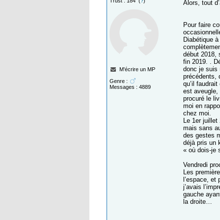
Trust : 184 (
?
)
Alors, tout 
Pour faire co
occasionnell
Diabétique à
complètement
début 2018, s
fin 2019. . D
donc je suis
M'écrire un MP
précédents, 
Genre :
qu’il faudrai
Messages : 4889
est aveugle,
procuré le li
moi en rappo
chez moi.
Le 1er juill
mais sans au
des gestes m
déjà pris un 
« où dois-je 
Vendredi proc
Les premières
l’espace, et 
j’avais l’imp
gauche ayant
la droite…