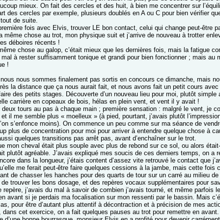
coup mieux. On fait des cercles et des huit, à bien me concentrer sur l’équili
art des cercles par exemple, plusieurs doublés en A ou C pour bien vérifier qu
 tout de suite.
a première fois avec Elvis, trouver LE bon contact, celui qui change peut-être
la même chose au trot, mon physique suit et j’arrive de nouveau à trotter enlev
es déboires récents !
 même chose au galop, c’était mieux que les dernières fois, mais la fatigue com
mal à rester suffisamment tonique et grandi pour bien fonctionner ; mais au mo
ue !
 nous nous sommes finalement pas sortis en concours ce dimanche, mais no
ès la distance que ça nous aurait fait, et nous avons fait un petit cours avec l
faire des petits stages. Découverte d’un nouveau lieu pour moi, plutôt simple 
elle carrière en copeaux de bois, hélas en plein vent, et vent il y avait !
u deux tours au pas à chaque main ; première sensation : malgré le vent, je co
 et il me semble plus « moelleux » (à pied, pourtant, j’avais plutôt l’impression
l’on s’enfonce moins). On commence un peu comme sur ma séance de vendredi
p plus de concentration pour moi pour arriver à entendre quelque chose à ca
aussi quelques transitions pas arrêt pas, avant d’enchaîner sur le trot.
ue mon cheval était plus souple avec plus de rebond sur ce sol, ou alors était
it plutôt agréable. J’avais expliqué mes soucis de ces derniers temps, on a ret
core dans la longueur, j’étais content d’assez vite retrouvé le contact que j’
’elle me ferait peut-être faire quelques cessions à la jambe, mais cette fois 
t de chasser les hanches pour des quarts de tour sur un carré au milieu de la 
 de trouver les bons dosage, et des repères vocaux supplémentaires pour savoir
repère, j’avais du mal à savoir de combien j’avais tourné, et même parfois l
avant si je perdais ma focalisation sur mon ressenti par le bassin. Mais c’éta
as, pour être d’autant plus attentif à décontraction et à précision de mes act
dans cet exercice, on a fait quelques pauses au trot pour remettre en avant. 
 d’une bonne bourrasque, monsieur Elvis en a profité pour devenir carrément a