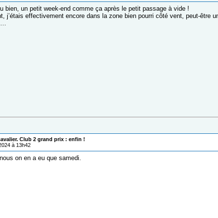
 du bien, un petit week-end comme ça après le petit passage à vide !
 j’étais effectivement encore dans la zone bien pourri côté vent, peut-être 
e…
valier. Club 2 grand prix : enfin !
/2024 à 13h42
nous on en a eu que samedi.