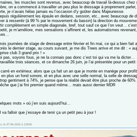
emaines, les muscles sont revenus, avec beaucoup de travail là-dessus chez 
re, on a commencé à travailler un peu plus le dressage à proprement parler, 
te, je n’avais hélas jamais eu l’occasion d’y goûter dans Majeunesse.
depuis régulièrement les épaule en dedans, session, etc., avec beaucoup de dif
iver à ressentir (à 99 % par le mouvement du bassin) la direction du mouvement :
rtir complètement en simple diagonale, bref, tout sauf ce que l’on veut… c’est e
 petit, je m’améliore, mes sensations s’affinent et, les automatismes revenan
oses…
 trois journées de stage de dressage entre février et fin mai, ce qui a bien fai
près le dernier stage, au cours suivant, je me dis Trees arrive et me dit : « au
eprise club 3 grand prix ! »
oi pas, soyons fous, je ne la connais pas donc c’est toi qui va me la dicter…
travaillée trois séances, et ce dimanche 26 juin, je l’ai présentée pour un petit
e carré en extérieur, alors que ça fait un an que je monte en manège pour profi
 en plus un fond sonore, et en plus avec une selle normal, la selle de dressage
 trop gentiment à 74%, je pense que la réalité devait être plus proche de 60%.
pêche que j’ai fini premier quand même… mais aussi dernier MDR
uelques mots » où j’en suis aujourd’hui…
l va falloir que j’essaye de tenir ça un petit peu à jour !
rrs le 07-06-2026 à 23h06