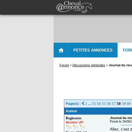
PETITES ANNONCES
FOR
Forum
>
Discussions générales
>
Journal du reca
1
53
54
55
56
57
58
59
60
Page(s) :
...
Auteur
Regiscorrs
Journal du reca
Posté le 26/06
Membre VIP
Allez, c’est 