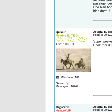
passage, cer
Une bien bon
bien dormi !
Quixote
Journal du reca
Posté le 09/12
Membre ELITE Or
Super weeken
Trust : 106 (
?
)
Chez moi du 
M'écrire un MP
Genre :
Messages : 16249
Regiscorrs
Journal du reca
Posté le 09/12
Membre VIP