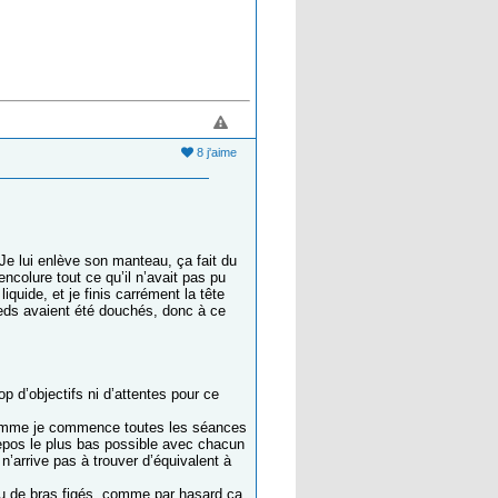
8 j'aime
e lui enlève son manteau, ça fait du
encolure tout ce qu’il n’avait pas pu
iquide, et je finis carrément la tête
ieds avaient été douchés, donc à ce
op d’objectifs ni d’attentes pour ce
 pomme je commence toutes les séances
repos le plus bas possible avec chacun
n’arrive pas à trouver d’équivalent à
 ou de bras figés, comme par hasard ça