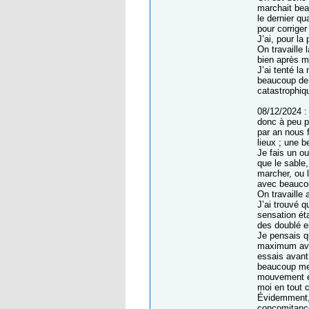
marchait beau
le dernier qu
pour corriger
J’ai, pour l
On travaille 
bien après m
J’ai tenté la
beaucoup de 
catastrophiq
08/12/2024 :
donc à peu pr
par an nous 
lieux ; une b
Je fais un o
que le sable,
marcher, ou 
avec beaucou
On travaille 
J’ai trouvé q
sensation éta
des doublé en
Je pensais qu
maximum avan
essais avant
beaucoup me 
mouvement en 
moi en tout c
Évidemment, 
concomitance