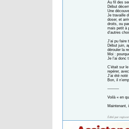
Au fil des s
Début décemb
Une découver
Je travaille 
doser, et arr
droits, ou pa
mais petit à
d’autres ch
J’ai pu faire
Début juin, a
dérouler la r
Moi : pourqu
Je l’ai donc 
C’était sur l
repérer, avec
J’ai été noté
Bon, il n’em
----------
Voilà « en q
Maintenant, i
Édité par regisco