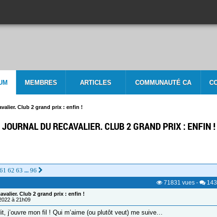
UM
MEMBRES
ARTICLES
COMMUNAUTÉ CA
C
valier. Club 2 grand prix : enfin !
JOURNAL DU RECAVALIER. CLUB 2 GRAND PRIX : ENFIN !
61
62
63
96
...
71831
vues
-
143
valier. Club 2 grand prix : enfin !
/2022 à 21h09
dit, j’ouvre mon fil ! Qui m’aime (ou plutôt veut) me suive…