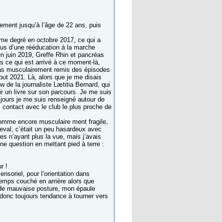
ivement jusqu’à l’âge de 22 ans, puis
ème degré en octobre 2017, ce qui a
lus d’une rééducation à la marche
en juin 2019, Greffe Rhin et pancréas
us ce qui est arrivé à ce moment-là,
s pas musculairement remis des épisodes
ut 2021. Là, alors que je me disais
w de la journaliste Lætitia Bernard, qui
r un livre sur son parcours. Je me suis
e jours je me suis renseigné autour de
 contact avec le club le plus proche de
nhomme encore musculaire ment fragile,
heval, c’était un peu hasardeux avec
 n’ayant plus la vue, mais j’avais
ne question en mettant pied à terre :
r !
nsoriel, pour l’orientation dans
 temps couché en arrière alors que
ré de mauvaise posture, mon épaule
donc toujours tendance à tourner vers