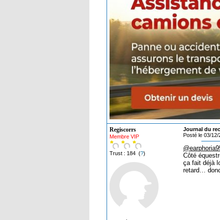
Regiscorrs
Journal du reca
Posté le 03/12
Membre VIP
@earphoria9
Trust : 184 (
?
)
Côté équestre
ça fait déjà 
retard… donc