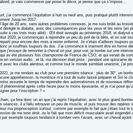
d’abord, je vais commencer par poser le décor, je pense que ça s’impose…
urt, j’ai commencé l’équitation à huit ou neuf ans, puis pratiqué plutôt intens
ement Jusqu’en 2017.
 l’âge de 20 ans, sans autres problèmes connexes, je me suis brûlé au troisi
 déréglé le diabète, avec des conséquences pour les yeux et les reins (en p
uite à ces trois mois alité) : Œil droit aveugle au printemps 2018, et dialysé 
ébut 2020, je commençais à reprendre un peu du poil de la bête, et on sait to
 reparti pour encore des mois à rester enfermé. Je n’étais d’ailleurs toujour
donc je souffrais toujours du dos. J’ai commencé à vraiment être en forme déb
t que j’essaye de remonter à cheval un jour, pour voir, je tombe sur une intervie
 qui av été plusieurs fois championne de France de CSO, et qui venait de sorti
vre en version audio ; et là, ma décision était prise : pendant une quinzaine d
rt avec les clubs alentour, et comme tout le monde semblait unanime, j’ai pris
et 2021, je me rendais au club pour une première séance : plus de 30°, un bo
cune appréhension, la monitrice m’a tout de suite laissé préparer et Siri le c
oins assurée le temps de reprendre des automatismes et de nouveaux réflexes
kif phénoménal après cette heure pour le moins épuisante, et je n’ai posé qu’u
signer pour l’inscription ? »
hain, ça fera donc un an que j’ai repris l’équitation, avec le plus grand bonheu
 séances, il a fallu retrouver un peu de muscle, et puis trouver des repères se
pour ma proprioception surtout, comme par exemple le fait que j’étais tout le
ression de me tenir droit, ou le fait que mon déficit musculaire avait engend
 par exemple toujours tendance à tomber vers l’avant, avec un cheval ayant 