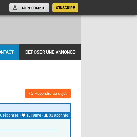
S'INSCRIRE
MON COMPTE
ONTACT
DÉPOSER UNE ANNONCE
Répondre au sujet
6
réponses
-
13
j'aime
-
33
abonnés