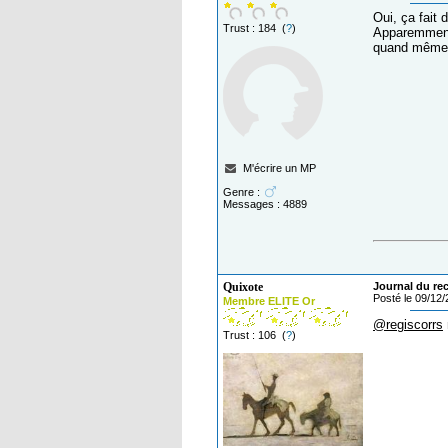
Oui, ça fait
Trust : 184 (
?
)
Apparemment,
quand mêm
M'écrire un MP
Genre :
Messages : 4889
Quixote
Journal du reca
Posté le 09/12
Membre ELITE Or
@regiscorrs
Trust : 106 (
?
)