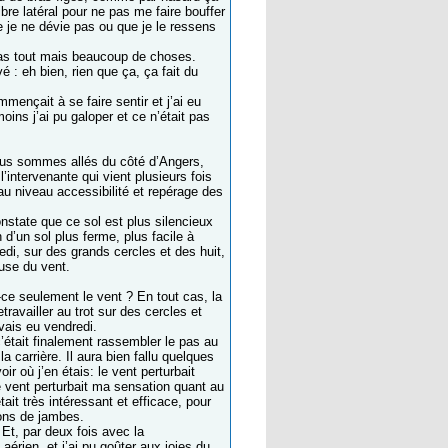
bre latéral pour ne pas me faire bouffer
e je ne dévie pas ou que je le ressens
 pas tout mais beaucoup de choses.
é : eh bien, rien que ça, ça fait du
mençait à se faire sentir et j’ai eu
ins j’ai pu galoper et ce n’était pas
us sommes allés du côté d’Angers,
’intervenante qui vient plusieurs fois
au niveau accessibilité et repérage des
nstate que ce sol est plus silencieux
 d’un sol plus ferme, plus facile à
, sur des grands cercles et des huit,
use du vent.
-ce seulement le vent ? En tout cas, la
ravailler au trot sur des cercles et
avais eu vendredi.
c’était finalement rassembler le pas au
carrière. Il aura bien fallu quelques
 où j’en étais: le vent perturbait
e vent perturbait ma sensation quant au
it très intéressant et efficace, pour
ions de jambes.
Et, par deux fois avec la
érien, et j’ai pu goûter aux joies du