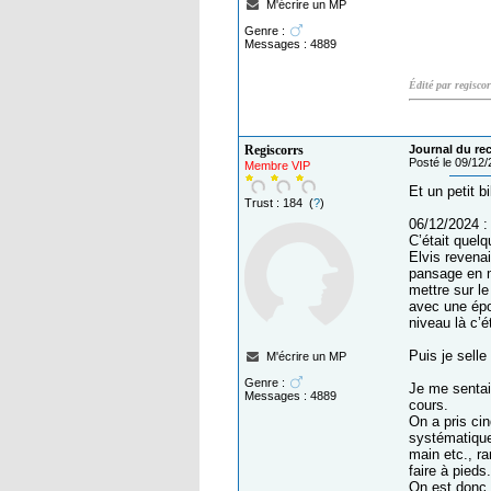
M'écrire un MP
Genre :
Messages : 4889
Édité par regisco
Regiscorrs
Journal du reca
Posté le 09/12
Membre VIP
Et un petit 
Trust : 184 (
?
)
06/12/2024 :
C’était quel
Elvis revena
pansage en mo
mettre sur le
avec une épo
niveau là c’ét
Puis je selle 
M'écrire un MP
Genre :
Je me sentais
Messages : 4889
cours.
On a pris ci
systématique
main etc., ra
faire à pieds.
On est donc 