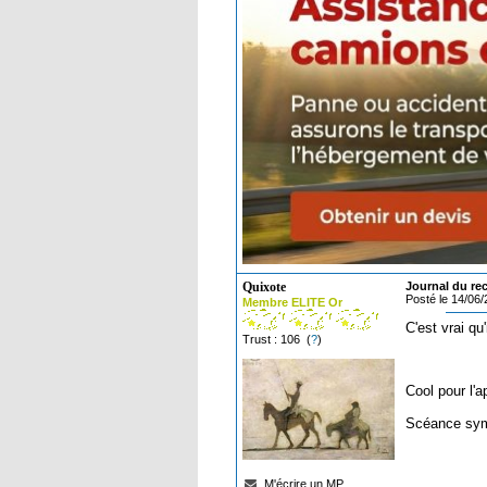
Quixote
Journal du reca
Posté le 14/06
Membre ELITE Or
C'est vrai qu
Trust : 106 (
?
)
Cool pour l'
Scéance symp
M'écrire un MP