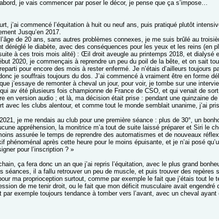
d’abord, je vais commencer par poser le décor, je pense que ça s’impose…
urt, j’ai commencé l’équitation à huit ou neuf ans, puis pratiqué plutôt intens
ement Jusqu’en 2017.
 l’âge de 20 ans, sans autres problèmes connexes, je me suis brûlé au troisi
 déréglé le diabète, avec des conséquences pour les yeux et les reins (en p
uite à ces trois mois alité) : Œil droit aveugle au printemps 2018, et dialysé 
ébut 2020, je commençais à reprendre un peu du poil de la bête, et on sait to
 reparti pour encore des mois à rester enfermé. Je n’étais d’ailleurs toujour
donc je souffrais toujours du dos. J’ai commencé à vraiment être en forme déb
t que j’essaye de remonter à cheval un jour, pour voir, je tombe sur une intervie
 qui av été plusieurs fois championne de France de CSO, et qui venait de sorti
vre en version audio ; et là, ma décision était prise : pendant une quinzaine d
rt avec les clubs alentour, et comme tout le monde semblait unanime, j’ai pris
et 2021, je me rendais au club pour une première séance : plus de 30°, un bo
cune appréhension, la monitrice m’a tout de suite laissé préparer et Siri le c
oins assurée le temps de reprendre des automatismes et de nouveaux réflexes
kif phénoménal après cette heure pour le moins épuisante, et je n’ai posé qu’u
signer pour l’inscription ? »
hain, ça fera donc un an que j’ai repris l’équitation, avec le plus grand bonheu
 séances, il a fallu retrouver un peu de muscle, et puis trouver des repères se
pour ma proprioception surtout, comme par exemple le fait que j’étais tout le
ression de me tenir droit, ou le fait que mon déficit musculaire avait engend
 par exemple toujours tendance à tomber vers l’avant, avec un cheval ayant 