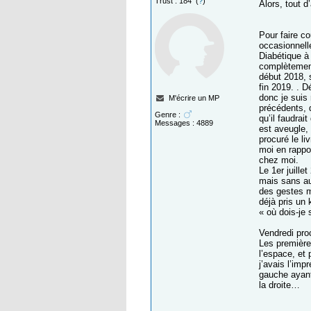
Trust : 184 (
?
)
Alors, tout 
Pour faire co
occasionnell
Diabétique à
complètement
début 2018, s
fin 2019. . D
donc je suis
M'écrire un MP
précédents, 
Genre :
qu’il faudrai
Messages : 4889
est aveugle,
procuré le li
moi en rappo
chez moi.
Le 1er juill
mais sans au
des gestes m
déjà pris un 
« où dois-je 
Vendredi proc
Les premières
l’espace, et 
j’avais l’imp
gauche ayant
la droite…