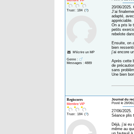
Membre VIP
20/06/2025. C
Trust : 184 (
?
)
J’ai finaleme
adapté, avec
appréciable.
On a pris le
petits exerc
rebelote dans
Ensuite, on 
bien ressenti
j’ai encore u
M'écrire un MP
Genre :
Après cette b
Messages : 4889
de précaution
sans problèm
Une bien bon
Regiscorrs
Journal du reca
Posté le 28/06
Membre VIP
27/06/2025.
Trust : 184 (
?
)
Séance plis 
Déjà, j’ai eu
même au quot
un fauteuil 