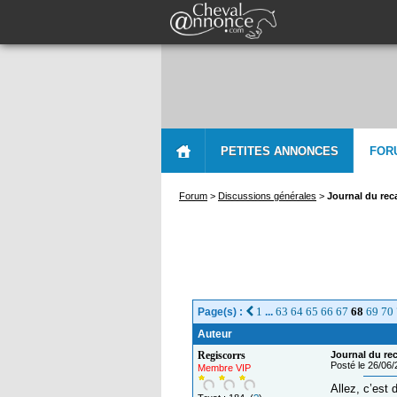
PETITES ANNONCES
FOR
Forum
>
Discussions générales
>
Journal du reca
1
63
64
65
66
67
68
69
70
Page(s) :
...
Auteur
Regiscorrs
Journal du reca
Posté le 26/06
Membre VIP
Allez, c’est 