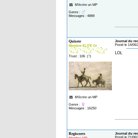
M'écrire un MP
Genre :
Messages : 4889
Quixote
Journal du reca
Posté le 14/06
Membre ELITE Or
LOL
Trust : 106 (
?
)
M'écrire un MP
Genre :
Messages : 16250
Regiscorrs
Journal du reca
Posté le 21/06