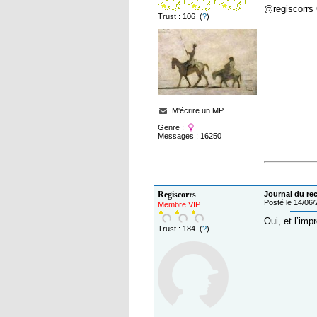
@regiscorrs
Trust : 106 (
?
)
M'écrire un MP
Genre :
Messages : 16250
Regiscorrs
Journal du reca
Posté le 14/06
Membre VIP
Oui, et l’imp
Trust : 184 (
?
)