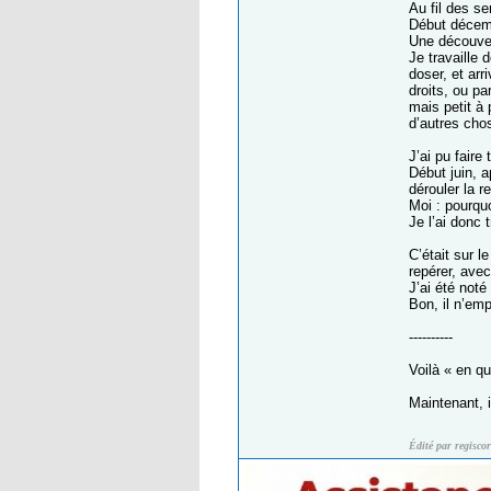
Au fil des s
Début décemb
Une découver
Je travaille 
doser, et arr
droits, ou pa
mais petit à
d’autres ch
J’ai pu faire
Début juin, a
dérouler la r
Moi : pourqu
Je l’ai donc 
C’était sur l
repérer, avec
J’ai été noté
Bon, il n’em
----------
Voilà « en q
Maintenant, i
Édité par regisco