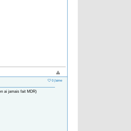
0 j'aime
’en ai jamais fait MDR)