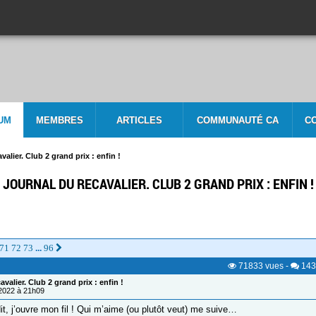
UM
MEMBRES
ARTICLES
COMMUNAUTÉ CA
C
valier. Club 2 grand prix : enfin !
JOURNAL DU RECAVALIER. CLUB 2 GRAND PRIX : ENFIN !
71
72
73
96
...
71833
vues
-
143
valier. Club 2 grand prix : enfin !
/2022 à 21h09
dit, j’ouvre mon fil ! Qui m’aime (ou plutôt veut) me suive…