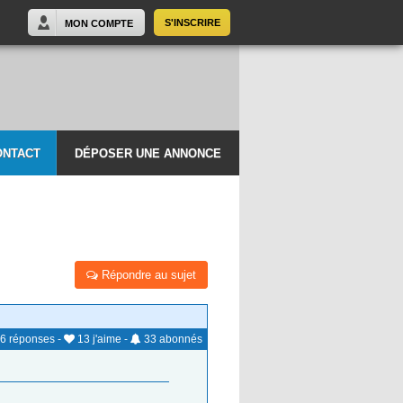
S'INSCRIRE
MON COMPTE
ONTACT
DÉPOSER UNE ANNONCE
Répondre au sujet
6
réponses
-
13
j'aime
-
33
abonnés