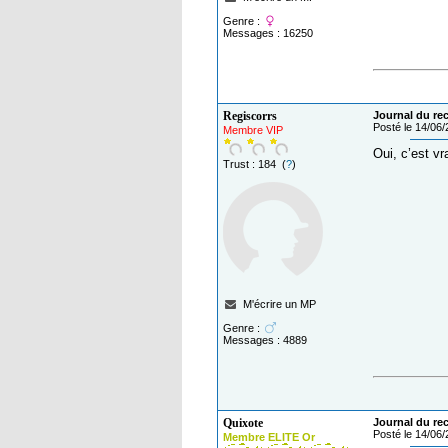
Genre :
Messages : 16250
Regiscorrs
Journal du reca
Posté le 14/06
Membre VIP
Oui, c’est vr
Trust : 184 (
?
)
M'écrire un MP
Genre :
Messages : 4889
Quixote
Journal du reca
Posté le 14/06
Membre ELITE Or