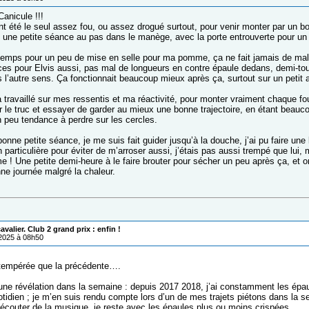
anicule !!!
nt été le seul assez fou, ou assez drogué surtout, pour venir monter par un b
 une petite séance au pas dans le manège, avec la porte entrouverte pour un p
 temps pour un peu de mise en selle pour ma pomme, ça ne fait jamais de mal,
ices pour Elvis aussi, pas mal de longueurs en contre épaule dedans, demi-to
 l’autre sens. Ça fonctionnait beaucoup mieux après ça, surtout sur un petit 
a travaillé sur mes ressentis et ma réactivité, pour monter vraiment chaque f
r le truc et essayer de garder au mieux une bonne trajectoire, en étant beauco
n peu tendance à perdre sur les cercles.
onne petite séance, je me suis fait guider jusqu’à la douche, j’ai pu faire une
 particulière pour éviter de m’arroser aussi, j’étais pas aussi trempé que lui, 
e ! Une petite demi-heure à le faire brouter pour sécher un peu après ça, et 
ne journée malgré la chaleur.
valier. Club 2 grand prix : enfin !
/2025 à 08h50
tempérée que la précédente….
 une révélation dans la semaine : depuis 2017 2018, j’ai constamment les épau
idien ; je m’en suis rendu compte lors d’un de mes trajets piétons dans l
à écouter de la musique, je reste avec les épaules plus ou moins crispées.