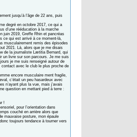
ivement jusqu’à l’âge de 22 ans, puis
ème degré en octobre 2017, ce qui a
lus d’une rééducation à la marche
en juin 2019, Greffe Rhin et pancréas
us ce qui est arrivé à ce moment-là,
s pas musculairement remis des épisodes
ut 2021. Là, alors que je me disais
w de la journaliste Lætitia Bernard, qui
r un livre sur son parcours. Je me suis
e jours je me suis renseigné autour de
 contact avec le club le plus proche de
nhomme encore musculaire ment fragile,
heval, c’était un peu hasardeux avec
 n’ayant plus la vue, mais j’avais
ne question en mettant pied à terre :
r !
nsoriel, pour l’orientation dans
 temps couché en arrière alors que
ré de mauvaise posture, mon épaule
donc toujours tendance à tourner vers