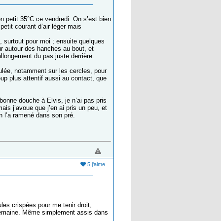
on petit 35°C ce vendredi. On s’est bien
etit courant d’air léger mais
 surtout pour moi ; ensuite quelques
ur autour des hanches au bout, et
allongement du pas juste derrière.
oulée, notamment sur les cercles, pour
up plus attentif aussi au contact, que
 bonne douche à Elvis, je n’ai pas pris
mais j’avoue que j’en ai pris un peu, et
on l’a ramené dans son pré.
5 j'aime
les crispées pour me tenir droit,
a semaine. Même simplement assis dans