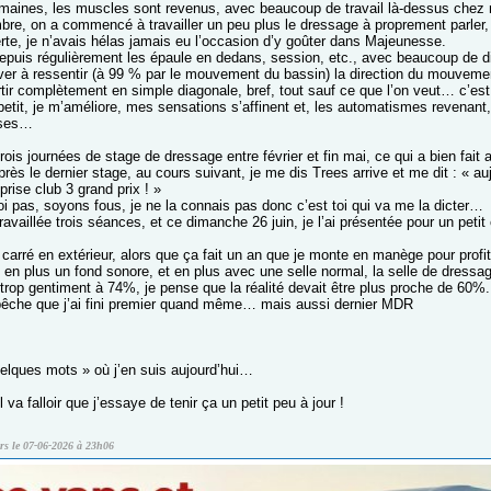
emaines, les muscles sont revenus, avec beaucoup de travail là-dessus chez 
re, on a commencé à travailler un peu plus le dressage à proprement parler, 
te, je n’avais hélas jamais eu l’occasion d’y goûter dans Majeunesse.
depuis régulièrement les épaule en dedans, session, etc., avec beaucoup de dif
iver à ressentir (à 99 % par le mouvement du bassin) la direction du mouvement :
rtir complètement en simple diagonale, bref, tout sauf ce que l’on veut… c’est e
 petit, je m’améliore, mes sensations s’affinent et, les automatismes revenan
oses…
 trois journées de stage de dressage entre février et fin mai, ce qui a bien fai
près le dernier stage, au cours suivant, je me dis Trees arrive et me dit : « au
eprise club 3 grand prix ! »
oi pas, soyons fous, je ne la connais pas donc c’est toi qui va me la dicter…
travaillée trois séances, et ce dimanche 26 juin, je l’ai présentée pour un petit
e carré en extérieur, alors que ça fait un an que je monte en manège pour profi
 en plus un fond sonore, et en plus avec une selle normal, la selle de dressage
 trop gentiment à 74%, je pense que la réalité devait être plus proche de 60%.
pêche que j’ai fini premier quand même… mais aussi dernier MDR
uelques mots » où j’en suis aujourd’hui…
l va falloir que j’essaye de tenir ça un petit peu à jour !
rrs le 07-06-2026 à 23h06