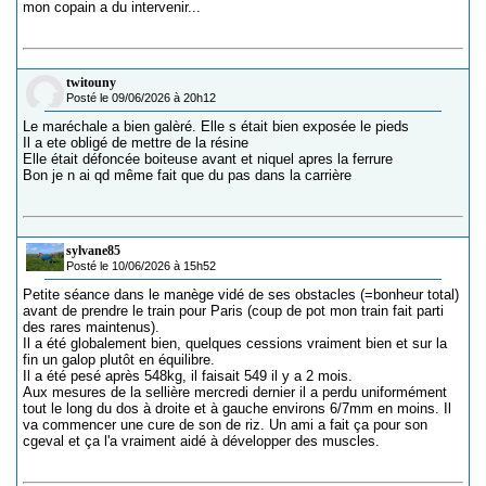
mon copain a du intervenir...
twitouny
Posté le 09/06/2026 à 20h12
Le maréchale a bien galèré. Elle s était bien exposée le pieds
Il a ete obligé de mettre de la résine
Elle était défoncée boiteuse avant et niquel apres la ferrure
Bon je n ai qd même fait que du pas dans la carrière
sylvane85
Posté le 10/06/2026 à 15h52
Petite séance dans le manège vidé de ses obstacles (=bonheur total)
avant de prendre le train pour Paris (coup de pot mon train fait parti
des rares maintenus).
Il a été globalement bien, quelques cessions vraiment bien et sur la
fin un galop plutôt en équilibre.
Il a été pesé après 548kg, il faisait 549 il y a 2 mois.
Aux mesures de la sellière mercredi dernier il a perdu uniformément
tout le long du dos à droite et à gauche environs 6/7mm en moins. Il
va commencer une cure de son de riz. Un ami a fait ça pour son
cgeval et ça l'a vraiment aidé à développer des muscles.