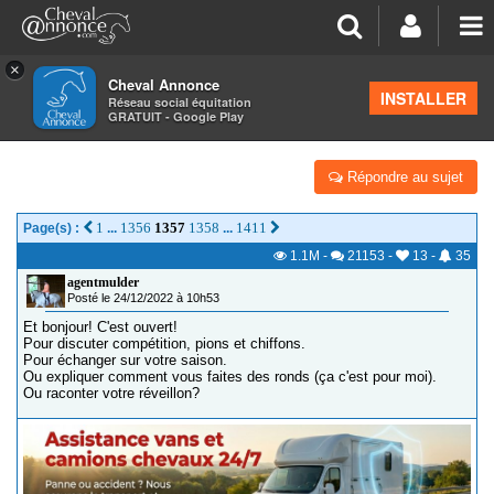
×
Cheval Annonce
Forum
>
Concours cheval
INSTALLER
Réseau social équitation
GRATUIT - Google Play
DRESSEURS CINGLÉS
Répondre au sujet
1
1356
1357
1358
1411
Page(s) :
...
...
1.1M
-
21153
-
13
-
35
agentmulder
Posté le 24/12/2022 à 10h53
Et bonjour! C'est ouvert!
Pour discuter compétition, pions et chiffons.
Pour échanger sur votre saison.
Ou expliquer comment vous faites des ronds (ça c'est pour moi).
Ou raconter votre réveillon?