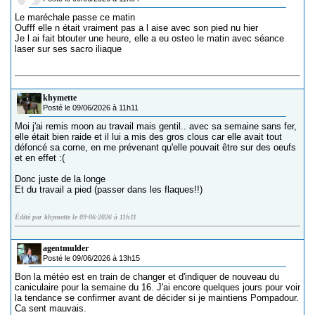
Le maréchale passe ce matin
Oufff elle n était vraiment pas a l aise avec son pied nu hier
Je l ai fait btouter une heure, elle a eu osteo le matin avec séance
laser sur ses sacro iliaque
khymette
Posté le 09/06/2026 à 11h11
Moi j'ai remis moon au travail mais gentil.. avec sa semaine sans fer,
elle était bien raide et il lui a mis des gros clous car elle avait tout
défoncé sa corne, en me prévenant qu'elle pouvait être sur des oeufs
et en effet :(
Donc juste de la longe
Et du travail a pied (passer dans les flaques!!)
Édité par khymette le 09-06-2026 à 11h11
agentmulder
Posté le 09/06/2026 à 13h15
Bon la météo est en train de changer et d'indiquer de nouveau du
caniculaire pour la semaine du 16. J'ai encore quelques jours pour voir
la tendance se confirmer avant de décider si je maintiens Pompadour.
Ca sent mauvais.