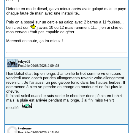
Détente en mode diesel, ça va mieux après avoir galopé mais je paye
chaque faute de main avec une instabilité…
Puis on a bossé sur un cercle au galop avec 2 barres à 11 foulées…
ben c’est dur
j’avais 10 ou 12 mais rarement 11… j’en ai chié et
mon cerveau était pas capable de gérer…
Mercredi on saute, ça ira mieux !
tokyo53
Posté le 09/06/2026 à 09h28
Hier Bahal était top en longe. J’ai tonifié le trot comme vu en cours
vendredi avec coach par des allongements revenir volte-allongement
revenir…. Je l’ai aussi un peu galopé tonic dans les hautes herbes. Il
commence à bien se prendre en charge en rondeur et ne fait plus la
chèvre.
Il faisait soleil quand je suis sortie le chercher donc j’étais en t-shirt
mais la pluie est arrivée pendant ma longe. J’ai fini miss t-shirt
mouillé
twitouny
Posté le 09/06/2026 à 11h04