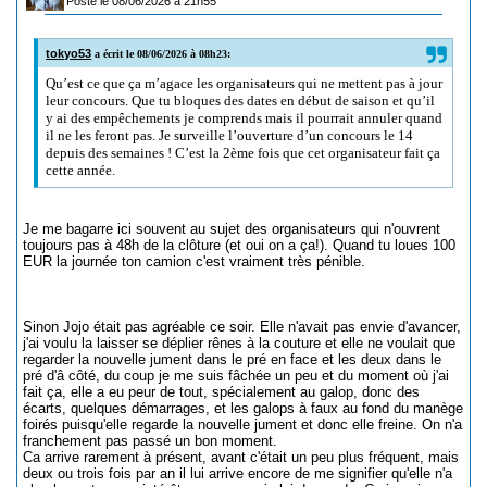
Posté le 08/06/2026 à 21h55
tokyo53
a écrit le 08/06/2026 à 08h23:
Qu’est ce que ça m’agace les organisateurs qui ne mettent pas à jour
leur concours. Que tu bloques des dates en début de saison et qu’il
y ai des empêchements je comprends mais il pourrait annuler quand
il ne les feront pas. Je surveille l’ouverture d’un concours le 14
depuis des semaines ! C’est la 2ème fois que cet organisateur fait ça
cette année.
Je me bagarre ici souvent au sujet des organisateurs qui n'ouvrent
toujours pas à 48h de la clôture (et oui on a ça!). Quand tu loues 100
EUR la journée ton camion c'est vraiment très pénible.
Sinon Jojo était pas agréable ce soir. Elle n'avait pas envie d'avancer,
j'ai voulu la laisser se déplier rênes à la couture et elle ne voulait que
regarder la nouvelle jument dans le pré en face et les deux dans le
pré d'â côté, du coup je me suis fâchée un peu et du moment où j'ai
fait ça, elle a eu peur de tout, spécialement au galop, donc des
écarts, quelques démarrages, et les galops à faux au fond du manège
foirés puisqu'elle regarde la nouvelle jument et donc elle freine. On n'a
franchement pas passé un bon moment.
Ca arrive rarement à présent, avant c'était un peu plus fréquent, mais
deux ou trois fois par an il lui arrive encore de me signifier qu'elle n'a