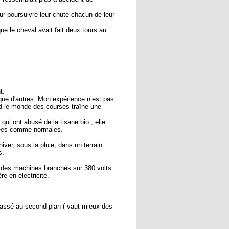
ur poursuivre leur chute chacun de leur
ue le cheval avait fait deux tours au
t.
que d'autres. Mon expérience n’est pas
nd le monde des courses traîne une
ui ont abusé de la tisane bio , elle
érées comme normales.
ver, sous la pluie, dans un terrain
s.
 des machines branchés sur 380 volts.
re en électricité.
passé au second plan ( vaut mieux des