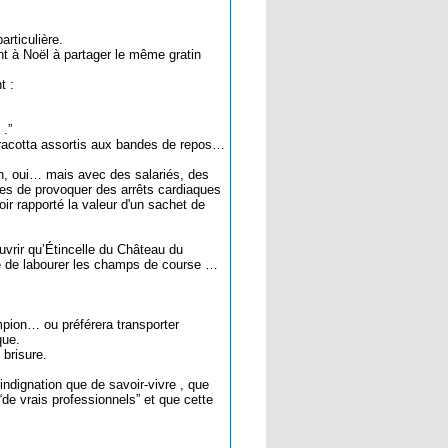
articulière.
nt à Noël à partager le même gratin
t :
 .”
erracotta assortis aux bandes de repos…
on, oui… mais avec des salariés, des
bles de provoquer des arrêts cardiaques
ir rapporté la valeur d'un sachet de
uvrir qu’Étincelle du Château du
ue de labourer les champs de course …
mpion… ou préférera transporter
que.
brisure.
dignation que de savoir-vivre , que
de vrais professionnels” et que cette