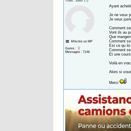
Trust : 2553 (
?
)
Ayant acheté
Je ne veux p
Je veux just
Comment se p
Vont ils au 
Que mangent
Comment son
M'écrire un MP
Est ce qu il
Genre :
Comment se 
Messages : 7146
Et une cour
Voilà en vrac
Alors si vou
Merci