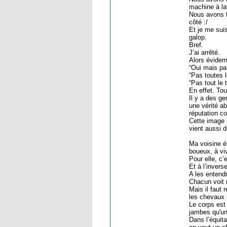
machine à la
Nous avons f
côté :/
Et je me suis
galop.
Bref.
J’ai arrêté.
Alors évidem
“Oui mais pas
“Pas toutes l
“Pas tout le 
En effet. To
Il y a des g
une vérité a
réputation c
Cette image n
vient aussi 
Ma voisine é
boueux, à vi
Pour elle, c
Et à l’inver
A les entendr
Chacun voit 
Mais il faut 
les chevaux 
Le corps est
jambes qu'un 
Dans l’équita