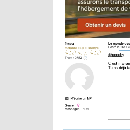
Jinssa
Le monde des 
Posté le 26/05
Membre ELITE Bronze
@peechy
Trust : 2553 (
?
)
C est marran
Tu as déjà fa
M'écrire un MP
Genre :
Messages : 7146