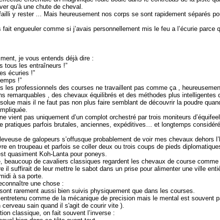
ver qu'à une chute de cheval.
ailli y rester ... Mais heureusement nos corps se sont rapidement séparés po
 fait engueuler comme si j’avais personnellement mis le feu a l’écurie parce q
ment, je vous entends déjà dire :
 tous les entraîneurs !”
es écuries !”
temps !”
us les professionnels des courses ne travaillent pas comme ça , heureusemen
ens remarquables , des chevaux équilibrés et des méthodes plus intelligentes 
bsolue mais il ne faut pas non plus faire semblant de découvrir la poudre qua
ompliquée.
e vient pas uniquement d’un complot orchestré par trois moniteurs d’équifeel q
de pratiques parfois brutales, anciennes, expéditives… et longtemps consid
leveuse de galopeurs s’offusque probablement de voir mes chevaux dehors l’hi
vre en troupeau et parfois se coller deux ou trois coups de pieds diplomatique
’est quasiment Koh-Lanta pour poneys.
se, beaucoup de cavaliers classiques regardent les chevaux de course comme
e il suffirait de leur mettre le sabot dans un prise pour alimenter une ville entiè
midi à sa porte.
reconnaître une chose :
sont rarement aussi bien suivis physiquement que dans les courses.
 entretenu comme de la mécanique de precision mais le mental est souvent 
cerveau sain quand il s'agit de courir vite ).
tion classique, on fait souvent l’inverse :