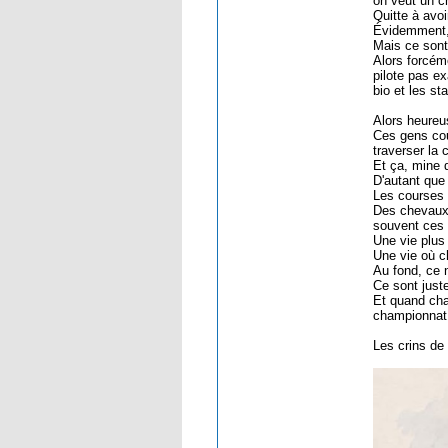
on veut un c
Quitte à avo
Évidemment, 
Mais ce sont
Alors forcém
pilote pas e
bio et les s
Alors heureus
Ces gens cou
traverser la 
Et ça, mine d
D'autant que
Les courses 
Des chevaux 
souvent ces 
Une vie plus
Une vie où c
Au fond, ce 
Ce sont just
Et quand cha
championnat 
Les crins de