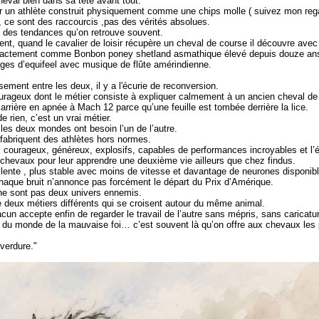
heval bien dans sa tête avant tout.
ir un athlète construit physiquement comme une chips molle ( suivez mon rega
ce sont des raccourcis ,pas des vérités absolues.
 des tendances qu’on retrouve souvent.
ent, quand le cavalier de loisir récupère un cheval de course il découvre ave
xactement comme Bonbon poney shetland asmathique élevé depuis douze ans 
tages d’equifeel avec musique de flûte amérindienne.
ement entre les deux, il y a l'écurie de reconversion.
rageux dont le métier consiste à expliquer calmement à un ancien cheval de c
carrière en apnée à Mach 12 parce qu’une feuille est tombée derrière la lice.
e rien, c’est un vrai métier.
 les deux mondes ont besoin l’un de l’autre.
fabriquent des athlètes hors normes.
courageux, généreux, explosifs, capables de performances incroyables et l’éq
chevaux pour leur apprendre une deuxième vie ailleurs que chez findus.
 lente , plus stable avec moins de vitesse et davantage de neurones disponib
haque bruit n’annonce pas forcément le départ du Prix d’Amérique.
ne sont pas deux univers ennemis.
e deux métiers différents qui se croisent autour du même animal.
cun accepte enfin de regarder le travail de l’autre sans mépris, sans caricat
du monde de la mauvaise foi… c’est souvent là qu’on offre aux chevaux les p
 verdure."