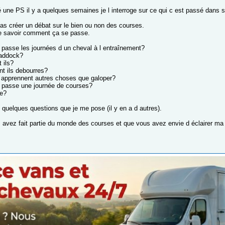
 une PS il y a quelques semaines je l interroge sur ce qui c est passé dans s
as créer un débat sur le bien ou non des courses.
e savoir comment ça se passe.
asse les journées d un cheval à l entraînement?
paddock?
 ils?
t ils debourres?
s apprennent autres choses que galoper?
passe une journée de courses?
se?
 quelques questions que je me pose (il y en a d autres).
s avez fait partie du monde des courses et que vous avez envie d éclairer ma l