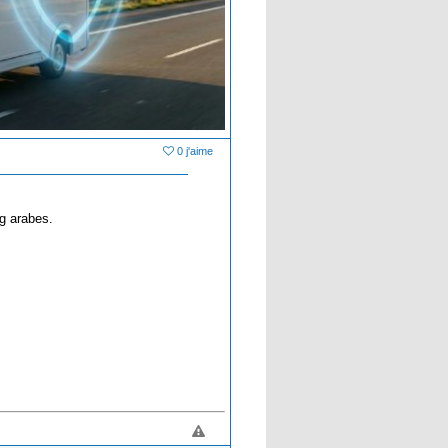
0 j'aime
ng arabes.