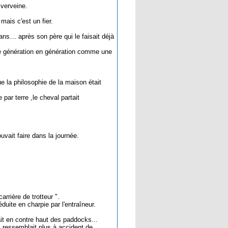
 verveine.
mais c'est un fier.
e ans… après son père qui le faisait déjà
 de génération en génération comme une
ue la philosophie de la maison était
par terre ,le cheval partait
ouvait faire dans la journée.
rrière de trotteur ".
duite en charpie par l'entraîneur.
tait en contre haut des paddocks...
 ressemblait plus à accident de