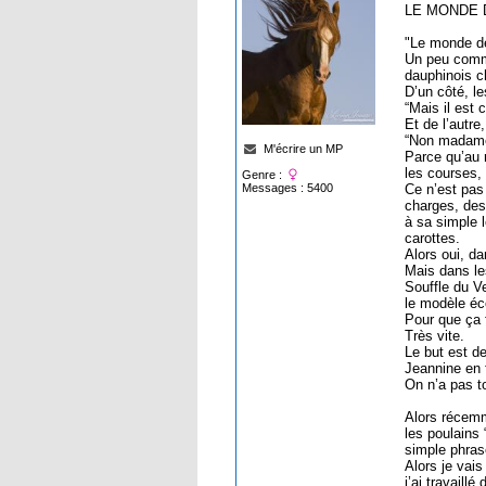
LE MONDE
"Le monde des
Un peu comme
dauphinois 
D’un côté, l
“Mais il est 
Et de l’autre
“Non madame,
M'écrire un MP
Parce qu’au 
les courses, 
Genre :
Messages : 5400
Ce n’est pas
charges, des 
à sa simple 
carottes.
Alors oui, da
Mais dans les
Souffle du V
le modèle éc
Pour que ça f
Très vite.
Le but est d
Jeannine en 
On n’a pas t
Alors récemm
les poulains
simple phras
Alors je vais
j’ai travaill