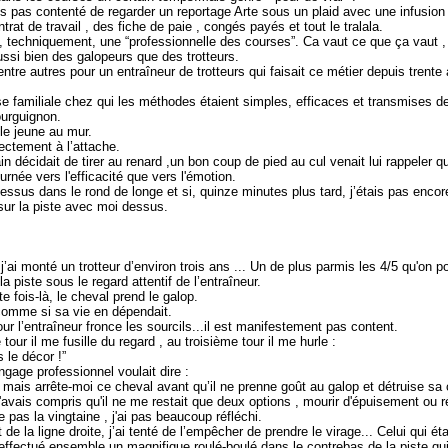
s pas contenté de regarder un reportage Arte sous un plaid avec une infusion
ntrat de travail , des fiche de paie , congés payés et tout le tralala.
, techniquement, une “professionnelle des courses”. Ca vaut ce que ça vaut , 
ussi bien des galopeurs que des trotteurs.
é entre autres pour un entraîneur de trotteurs qui faisait ce métier depuis trent
se familiale chez qui les méthodes étaient simples, efficaces et transmises
ourguignon.
le jeune au mur.
rectement à l’attache.
ain décidait de tirer au renard ,un bon coup de pied au cul venait lui rappeler q
rnée vers l'efficacité que vers l'émotion.
ssus dans le rond de longe et si, quinze minutes plus tard, j’étais pas encore 
sur la piste avec moi dessus.
 j’ai monté un trotteur d’environ trois ans ... Un de plus parmis les 4/5 qu'on p
la piste sous le regard attentif de l’entraîneur.
e fois-là, le cheval prend le galop.
 comme si sa vie en dépendait.
ur l’entraîneur fronce les sourcils...il est manifestement pas content.
our il me fusille du regard , au troisième tour il me hurle :
s le décor !”
ngage professionnel voulait dire :
mais arrête-moi ce cheval avant qu’il ne prenne goût au galop et détruise sa ca
'avais compris qu'il ne me restait que deux options , mourir d'épuisement ou ré
pas la vingtaine , j'ai pas beaucoup réfléchi.
 de la ligne droite, j’ai tenté de l’empêcher de prendre le virage... Celui qui é
ffectué ensemble un magnifique roulé-boulé dans le contrebas de la piste qui