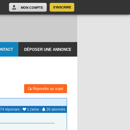
S'INSCRIRE
MON COMPTE
ONTACT
DÉPOSER UNE ANNONCE
Répondre au sujet
74
réponses
-
1
j'aime
-
26
abonnés