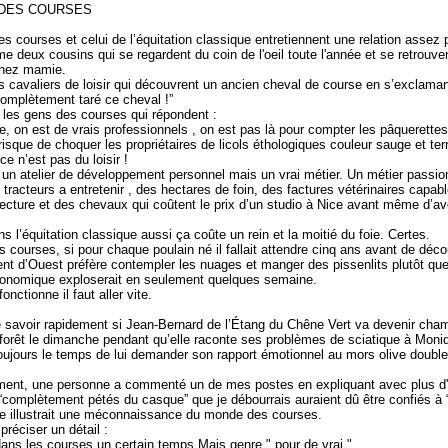
 DES COURSES
 courses et celui de l’équitation classique entretiennent une relation assez p
 deux cousins qui se regardent du coin de l'oeil toute l'année et se retrouve
chez mamie.
es cavaliers de loisir qui découvrent un ancien cheval de course en s’exclaman
complètement taré ce cheval !”
, les gens des courses qui répondent :
 on est de vrais professionnels , on est pas là pour compter les pâquerettes
risque de choquer les propriétaires de licols éthologiques couleur sauge et t
ce n’est pas du loisir !
 un atelier de développement personnel mais un vrai métier. Un métier passi
tracteurs a entretenir , des hectares de foin, des factures vétérinaires capa
lecture et des chevaux qui coûtent le prix d’un studio à Nice avant même d’avo
ns l’équitation classique aussi ça coûte un rein et la moitié du foie. Certes.
 courses, si pour chaque poulain né il fallait attendre cinq ans avant de déco
ent d’Ouest préfère contempler les nuages et manger des pissenlits plutôt q
onomique exploserait en seulement quelques semaine.
onctionne il faut aller vite.
e savoir rapidement si Jean-Bernard de l’Étang du Chêne Vert va devenir cha
forêt le dimanche pendant qu’elle raconte ses problèmes de sciatique à Moni
oujours le temps de lui demander son rapport émotionnel au mors olive double 
ent, une personne a commenté un de mes postes en expliquant avec plus d'in
 “complètement pétés du casque” que je débourrais auraient dû être confiés à “
e illustrait une méconnaissance du monde des courses.
 préciser un détail :
é dans les courses un certain temps.Mais genre " pour de vrai ".