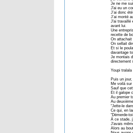
Je ne me sui
J'ai eu un co
J’ai donc été
J’ai monté a
J'ai travaill
avant lui.
Une entrepri
recette de b
On attachait 
On sellait di
Et si le poul
davantage tou
Je montais de
directement 
Youpi tralala
Puis un jour,
Me voilà sur 
Sauf que cett
Et il galope
Au premier to
Au deuxième t
“Jette-le dan
Ce qui, en la
“Démerde-toi 
À ce stade, j
J'avais même 
Alors au bout
Nous avons e