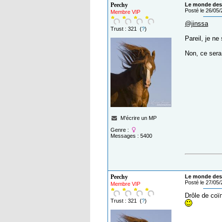
Peechy
Le monde des 
Posté le 26/05
Membre VIP
@jinssa
Trust : 321 (
?
)
Pareil, je n
Non, ce sera
M'écrire un MP
Genre :
Messages : 5400
Peechy
Le monde des 
Posté le 27/05
Membre VIP
Drôle de coï
Trust : 321 (
?
)