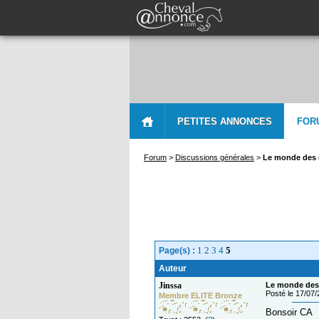
PETITES ANNONCES
FOR
Forum
>
Discussions générales
>
Le monde des 
1
2
3
4
5
Page(s) :
Auteur
Jinssa
Le monde des 
Posté le 17/07
Membre ELITE Bronze
Bonsoir CA