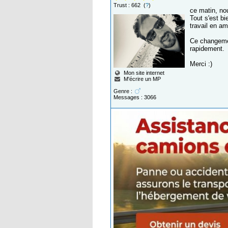
Trust : 662 (
?
)
ce matin, nou
Tout s'est bi
travail en am
Ce changemen
rapidement.
Merci :)
Mon site internet
M'écrire un MP
Genre :
Messages : 3066