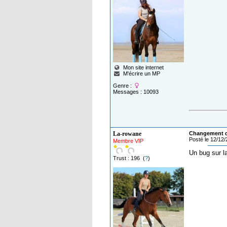
Mon site internet
M'écrire un MP
Genre :
Messages : 10093
La-rowane
Changement de
Posté le 12/12
Membre VIP
Un bug sur l
Trust : 196 (
?
)