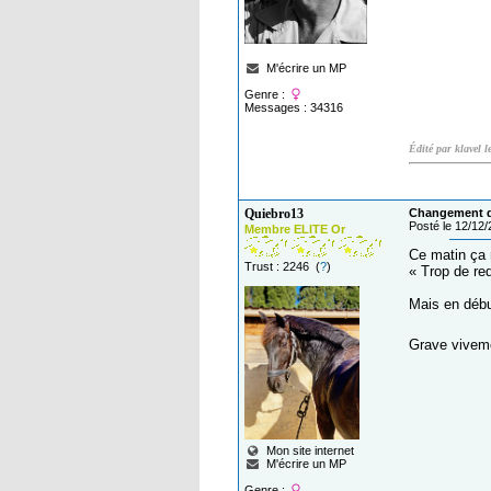
M'écrire un MP
Genre :
Messages : 34316
Édité par klavel 
Quiebro13
Changement de
Posté le 12/12
Membre ELITE Or
Ce matin ça 
Trust : 2246 (
?
)
« Trop de red
Mais en début
Grave vivemen
Mon site internet
M'écrire un MP
Genre :