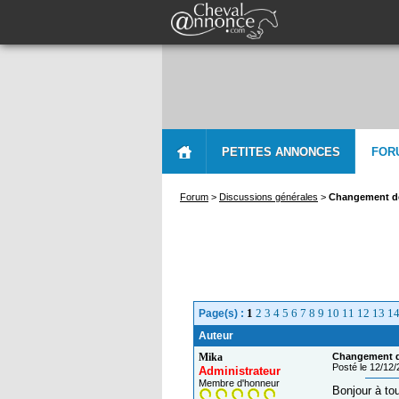
PETITES ANNONCES
FOR
Forum
>
Discussions générales
>
Changement de 
1
2
3
4
5
6
7
8
9
10
11
12
13
1
Page(s) :
Auteur
Mika
Changement de
Posté le 12/12
Administrateur
Membre d'honneur
Bonjour à to