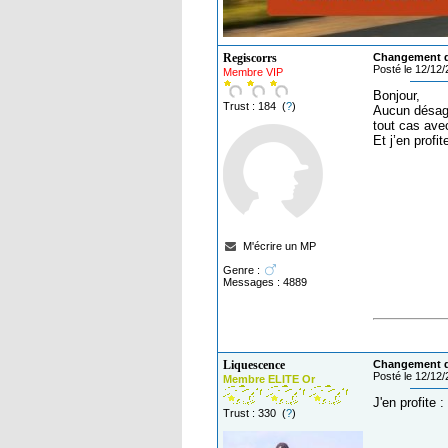
Regiscorrs
Changement de
Posté le 12/12
Membre VIP
Bonjour,
Trust : 184 (
?
)
Aucun désagr
tout cas ave
Et j’en profi
M'écrire un MP
Genre :
Messages : 4889
Liquescence
Changement de
Posté le 12/12
Membre ELITE Or
J'en profite 
Trust : 330 (
?
)