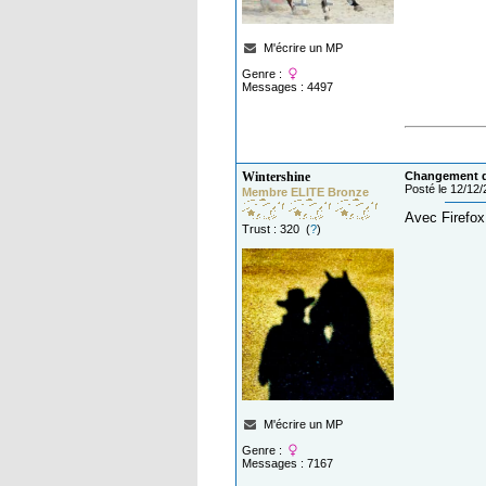
M'écrire un MP
Genre :
Messages : 4497
Wintershine
Changement de
Posté le 12/12
Membre ELITE Bronze
Avec Firefox 
Trust : 320 (
?
)
M'écrire un MP
Genre :
Messages : 7167