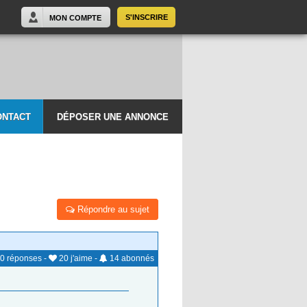
S'INSCRIRE
MON COMPTE
ONTACT
DÉPOSER UNE ANNONCE
Répondre au sujet
0
réponses
-
20
j'aime
-
14
abonnés