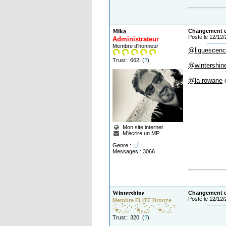
Mika
Changement de
Posté le 12/12
Administrateur
Membre d'honneur
@liquescen
Trust : 662 (
?
)
@wintershin
@la-rowane
o
Mon site internet
M'écrire un MP
Genre :
Messages : 3066
Wintershine
Changement de
Posté le 12/12
Membre ELITE Bronze
Trust : 320 (
?
)