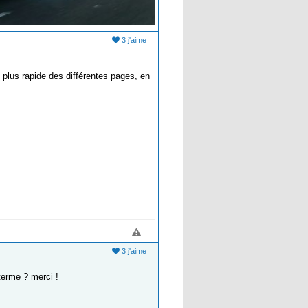
3 j'aime
plus rapide des différentes pages, en
3 j'aime
 terme ? merci !