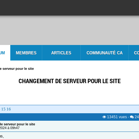
UM
MEMBRES
ARTICLES
COMMUNAUTÉ CA
C
serveur pour le site
CHANGEMENT DE SERVEUR POUR LE SITE
4
15
16
13451
vues
-
24
 serveur pour le site
/2024 à 09h47
us,