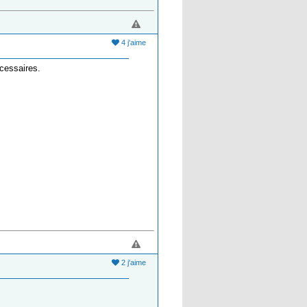
4 j'aime
écessaires.
2 j'aime