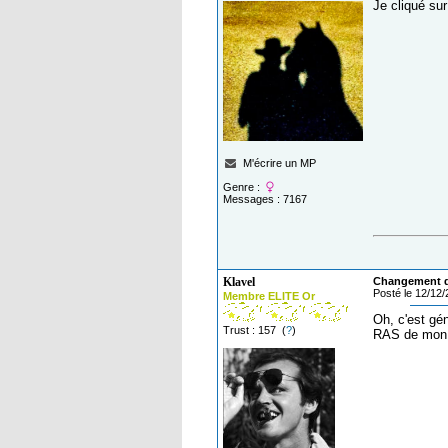
Je cliqué su
M'écrire un MP
Genre :
Messages : 7167
Klavel
Changement de
Posté le 12/12
Membre ELITE Or
Oh, c'est gén
Trust : 157 (
?
)
RAS de mon 