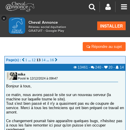
×
Cheval Annonce
Forum
>
Discussions générales
INSTALLER
Réseau social équitation
GRATUIT - Google Play
CHANGEMENT DE SERVEUR POUR LE SITE
Répondre au sujet
1
12
13
14
16
Page(s) :
...
...
13461
-
240
-
20
-
14
mika
Posté le 12/12/2024 à 09h47
Bonjour à tous,
ce matin, nous avons passé le site sur un nouveau serveur (la
machine sur laquelle tourne le site).
Tout s'est bien passé et il n'y a quasiment pas eu de coupure de
service. Merci à tous les techniciens qui ont bien préparé ce travail en
amont.
Ce changement pourrait faire apparaître quelques bugs, n'hésitez pas
à nous les faire remonter ici pour qu'on puisse s'en occuper
rapidement.