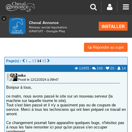
×
Cheval Annonce
Forum
>
Discussions générales
INSTALLER
Réseau social équitation
GRATUIT - Google Play
CHANGEMENT DE SERVEUR POUR LE SITE
Répondre au sujet
1
13
14
15
Page(s) :
...
13455
-
240
-
20
-
14
mika
Posté le 12/12/2024 à 09h47
Bonjour à tous,
ce matin, nous avons passé le site sur un nouveau serveur (la
machine sur laquelle tourne le site).
Tout s'est bien passé et il n'y a quasiment pas eu de coupure de
service. Merci à tous les techniciens qui ont bien préparé ce travail en
amont.
Ce changement pourrait faire apparaître quelques bugs, n'hésitez pas
à nous les faire remonter ici pour qu'on puisse s'en occuper
rapidement.