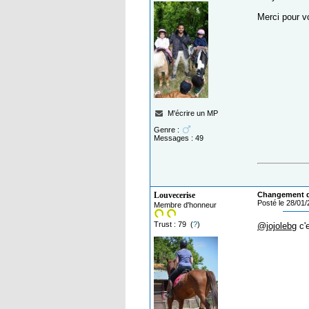
Merci pour vo
M'écrire un MP
Genre :
Messages : 49
Louvecerise
Changement de
Posté le 28/01
Membre d'honneur
Trust : 79 (
?
)
@jojolebg
c'