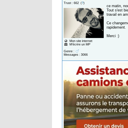
Trust : 662 (
?
)
ce matin, nou
Tout s'est bi
travail en am
Ce changemen
rapidement.
Merci :)
Mon site internet
M'écrire un MP
Genre :
Messages : 3066