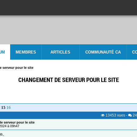
UM
MEMBRES
ARTICLES
COMMUNAUTÉ CA
C
serveur pour le site
CHANGEMENT DE SERVEUR POUR LE SITE
4
15
16
13453
vues
-
24
 serveur pour le site
/2024 à 09h47
us,