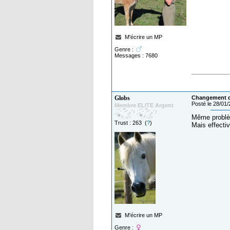
M'écrire un MP
Genre :
Messages : 7680
Globs
Changement de
Posté le 28/01
Membre ELITE Argent
Même problè
Trust : 263 (
?
)
Mais effecti
M'écrire un MP
Genre :