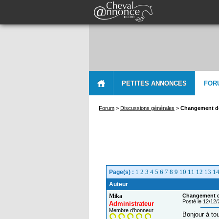
PETITES ANNONCES
FOR
Forum
>
Discussions générales
>
Changement de 
1
2
3
4
5
6
7
8
9
10
11
12
13
1
Page(s) :
Auteur
Mika
Changement de
Posté le 12/12
Administrateur
Membre d'honneur
Bonjour à to