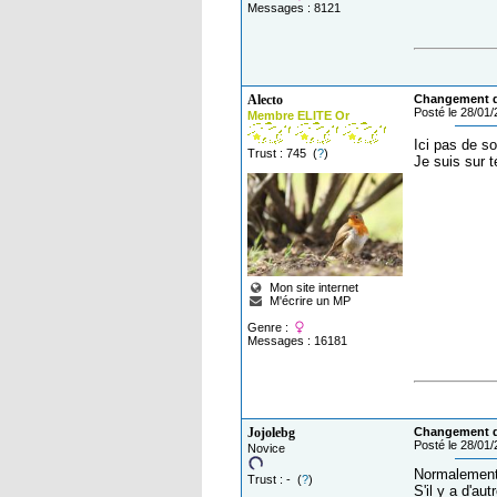
Messages : 8121
Alecto
Changement de
Posté le 28/01
Membre ELITE Or
Ici pas de s
Trust : 745 (
?
)
Je suis sur 
Mon site internet
M'écrire un MP
Genre :
Messages : 16181
Jojolebg
Changement de
Posté le 28/01
Novice
Normalement 
Trust : - (
?
)
S'il y a d'au