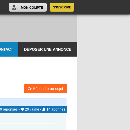
S'INSCRIRE
MON COMPTE
ONTACT
DÉPOSER UNE ANNONCE
Répondre au sujet
0
réponses
-
20
j'aime
-
14
abonnés