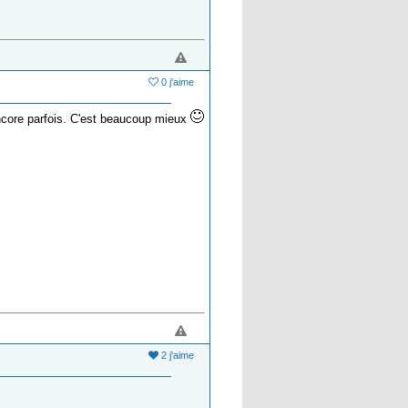
0 j'aime
encore parfois. C'est beaucoup mieux
2 j'aime