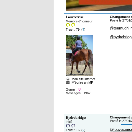
Louvecerise
Changement de
Posté le 27/01
Membre d'honneur
@tsumughi
m
Trust : 79 (
?
)
@hydrobridg
Mon site internet
M'écrire un MP
Genre :
Messages : 1967
Hydrobridget
Changement de
Posté le 27/01
Initié
@louveceris
Trust : 16 (
?
)