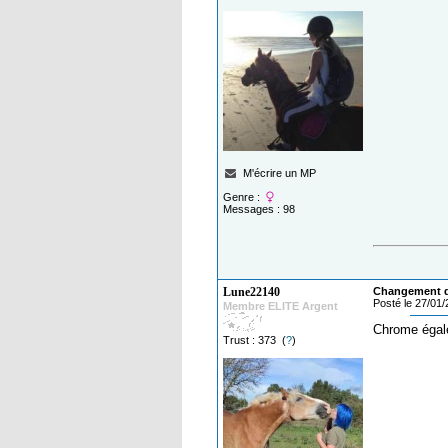
M'écrire un MP
Genre :
Messages : 98
Lune22140
Changement de
Posté le 27/01
Membre ELITE Argent
Chrome égal
Trust : 373 (
?
)