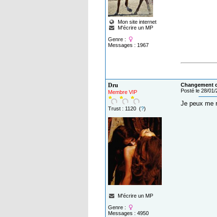
Mon site internet
M'écrire un MP
Genre :
Messages : 1967
Dru
Changement de
Posté le 28/01
Membre VIP
Je peux me re
Trust : 1120 (
?
)
M'écrire un MP
Genre :
Messages : 4950