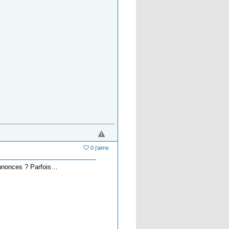
0 j'aime
annonces ? Parfois…