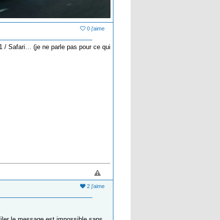
0 j'aime
/ Safari… (je ne parle pas pour ce qui
2 j'aime
filer le message est impossible sans