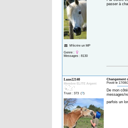
passer à chaq
M'écrire un MP
Genre :
Messages : 8130
Lune22140
Changement de
Posté le 17/08
Membre ELITE Argent
De mon côté,
Trust : 373 (
?
)
messages/not
parfois un l