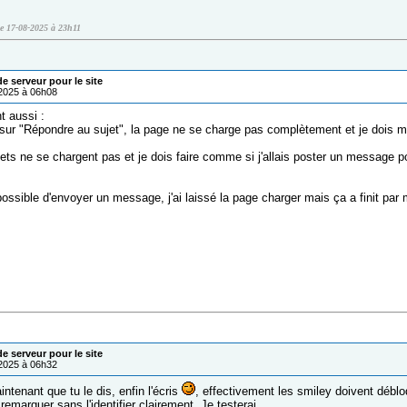
le 17-08-2025 à 23h11
 serveur pour le site
/2025 à 06h08
t aussi :
e sur "Répondre au sujet", la page ne se charge pas complètement et je dois me
jets ne se chargent pas et je dois faire comme si j'allais poster un message 
ssible d'envoyer un message, j'ai laissé la page charger mais ça a finit par 
 serveur pour le site
/2025 à 06h32
ntenant que tu le dis, enfin l'écris
, effectivement les smiley doivent déblo
 remarquer sans l'identifier clairement. Je testerai