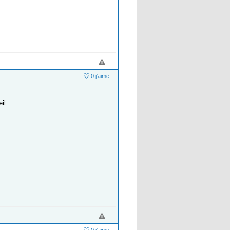
0 j'aime
il.