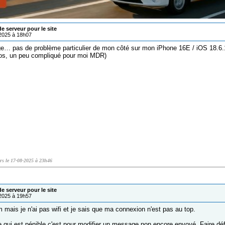
 serveur pour le site
/2025 à 18h07
ge… pas de problème particulier de mon côté sur mon iPhone 16E / iOS 18.6.1 
os, un peu compliqué pour moi MDR)
rrs le 17-08-2025 à 23h46
 serveur pour le site
/2025 à 19h57
 mais je n'ai pas wifi et je sais que ma connexion n'est pas au top.
e qui est pénible c'est pour modifier un message non encore envoyé. Faire dé