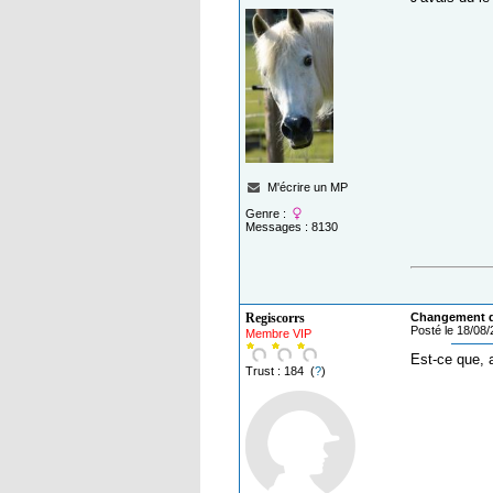
M'écrire un MP
Genre :
Messages : 8130
Regiscorrs
Changement de
Posté le 18/08
Membre VIP
Est-ce que, 
Trust : 184 (
?
)