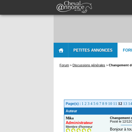
PETITES ANNONCES
FOR
Forum
>
Discussions générales
>
Changement de 
1
2
3
4
5
6
7
8
9
10
11
12
13
1
Page(s) :
Auteur
Mika
Changement de
Posté le 12/12
Administrateur
Membre d'honneur
Bonjour à to