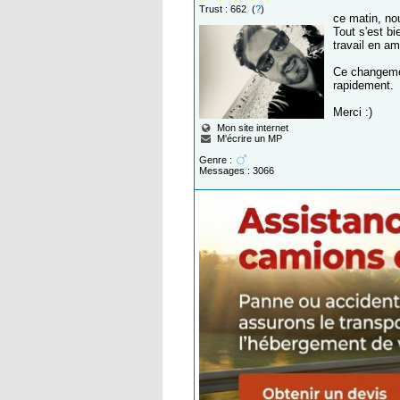
Trust : 662 (
?
)
ce matin, nou
Tout s'est bi
travail en am
Ce changemen
rapidement.
Merci :)
Mon site internet
M'écrire un MP
Genre :
Messages : 3066