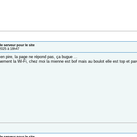
 serveur pour le site
/2025 à 18h47
 en pire, la page ne répond pas, ça bugue ...
quement la Wi-Fi, chez moi la mienne est bof mais au boulot elle est top et pare
 serveur pour le site