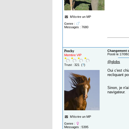
M'écrire un MP
Genre :
Messages : 7680
Peechy
Changement de
Posté le 17/08
Membre VIP
@globs
Trust : 321 (
?
)
Oui c'est chi
recliquant po
Sinon, je n'a
navigateur.
M'écrire un MP
Genre :
Messages : 5395