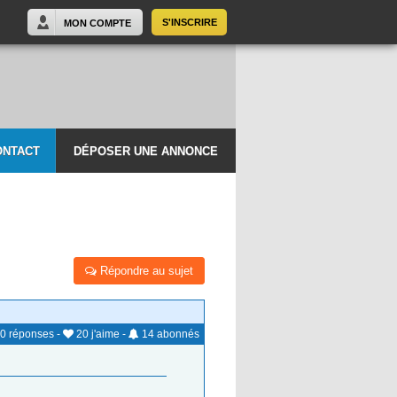
S'INSCRIRE
MON COMPTE
ONTACT
DÉPOSER UNE ANNONCE
Répondre au sujet
0
réponses
-
20
j'aime
-
14
abonnés