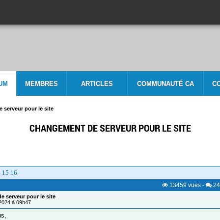
UM
MEMBRES
ARTICLES
COMMUNAUTÉ CA
C
serveur pour le site
CHANGEMENT DE SERVEUR POUR LE SITE
4
15
16
13459
vues
-
24
 serveur pour le site
/2024 à 09h47
us,