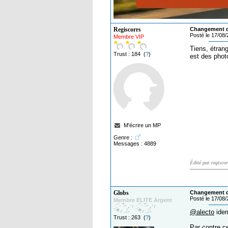
Regiscorrs
Changement de
Posté le 17/08
Membre VIP
Tiens, étran
Trust : 184 (
?
)
est des phot
M'écrire un MP
Genre :
Messages : 4889
Édité par regisco
Globs
Changement de
Posté le 17/08
Membre ELITE Argent
@alecto
idem
Trust : 263 (
?
)
Par contre c