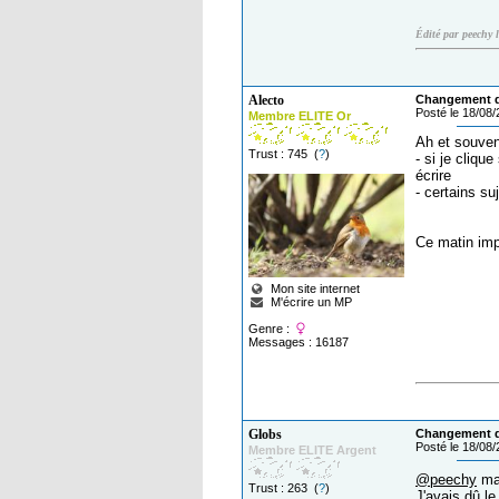
Édité par peechy 
Alecto
Changement de
Posté le 18/08
Membre ELITE Or
Ah et souven
Trust : 745 (
?
)
- si je cliqu
écrire
- certains su
Ce matin impo
Mon site internet
M'écrire un MP
Genre :
Messages : 16187
Globs
Changement de
Posté le 18/08
Membre ELITE Argent
@peechy
mai
Trust : 263 (
?
)
J'avais dû le