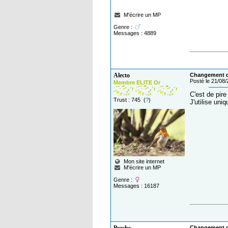
M'écrire un MP
Genre :
Messages : 4889
Alecto
Changement de
Posté le 21/08
Membre ELITE Or
C'est de pire
Trust : 745 (
?
)
J'utilise uni
Mon site internet
M'écrire un MP
Genre :
Messages : 16187
Changement de