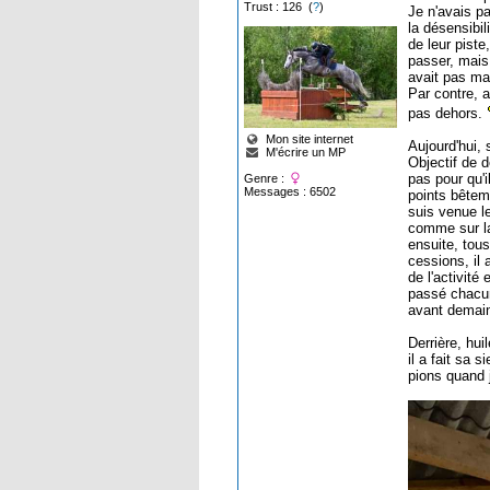
Trust : 126 (
?
)
Je n'avais pa
la désensibil
de leur piste
passer, mais 
avait pas mal
Par contre, a
pas dehors.
Mon site internet
Aujourd'hui, 
M'écrire un MP
Objectif de 
pas pour qu'i
Genre :
Messages : 6502
points bêteme
suis venue le
comme sur la
ensuite, tous
cessions, il 
de l'activité
passé chacun
avant demain
Derrière, hui
il a fait sa 
pions quand j