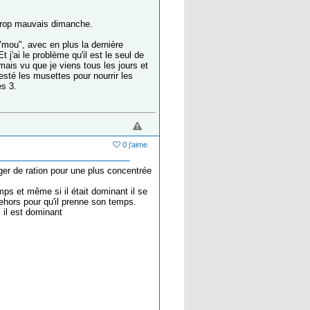
s trop mauvais dimanche.
"mou", avec en plus la dernière
j'ai le problème qu'il est le seul de
mais vu que je viens tous les jours et
esté les musettes pour nourrir les
es 3.
0 j'aime
ger de ration pour une plus concentrée
ps et même si il était dominant il se
dehors pour qu'il prenne son temps.
 il est dominant