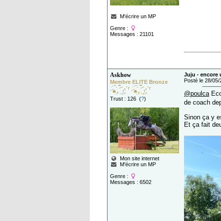
M'écrire un MP
Genre :
Messages : 21101
Askhow
Juju - encore 
Posté le 28/05
Membre ELITE Bronze
@poulca
Ecou
Trust : 126 (
?
)
de coach depu
Sinon ça y es
Et ça fait de
Mon site internet
M'écrire un MP
Genre :
Messages : 6502