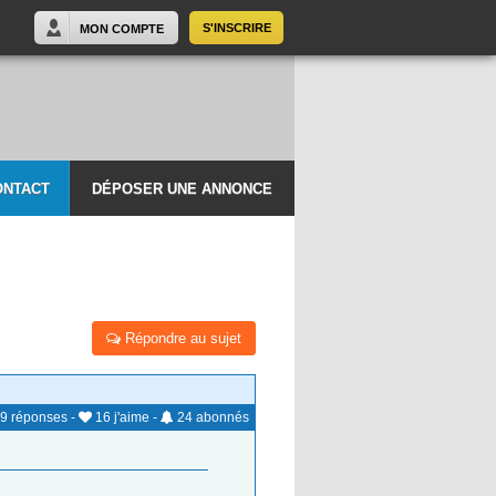
S'INSCRIRE
MON COMPTE
ONTACT
DÉPOSER UNE ANNONCE
Répondre au sujet
9
réponses
-
16
j'aime
-
24
abonnés