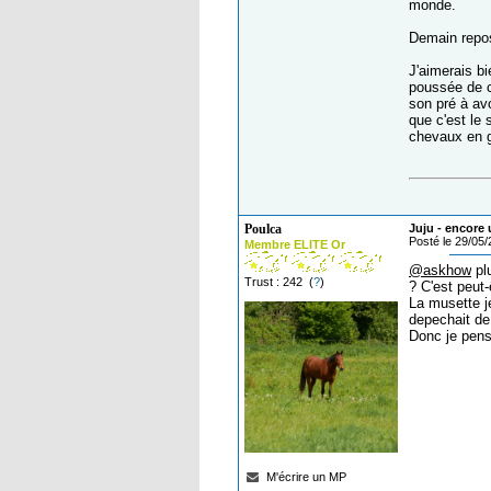
monde.
Demain repos,
J'aimerais bi
poussée de cr
son pré à avo
que c'est le 
chevaux en g
Poulca
Juju - encore 
Posté le 29/05
Membre ELITE Or
@askhow
plu
Trust : 242 (
?
)
? C'est peut-
La musette j
depechait de 
Donc je pens
M'écrire un MP