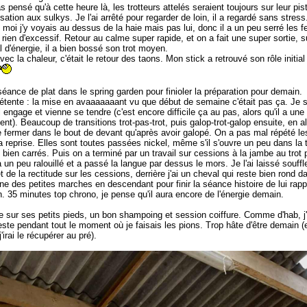
s pensé qu'à cette heure là, les trotteurs attelés seraient toujours sur leur pi
isation aux sulkys. Je l'ai arrêté pour regarder de loin, il a regardé sans str
, moi j'y voyais au dessus de la haie mais pas lui, donc il a un peu serré les
rien d'excessif. Retour au calme super rapide, et on a fait une super sortie, 
 d'énergie, il a bien bossé son trot moyen.
vec la chaleur, c'était le retour des taons. Mon stick a retrouvé son rôle initia
séance de plat dans le spring garden pour finioler la préparation pour demain.
détente : la mise en avaaaaaaant vu que début de semaine c'était pas ça. Je s
l engage et vienne se tendre (c'est encore difficile ça au pas, alors qu'il a u
nt). Beaucoup de transitions trot-pas-trot, puis galop-trot-galop ensuite, en al
 fermer dans le bout de devant qu'après avoir galopé. On a pas mal répété les t
 reprise. Elles sont toutes passées nickel, même s'il s'ouvre un peu dans la t
 bien carrés. Puis on a terminé par un travail sur cessions à la jambe au trot
a un peu ralouillé et a passé la langue par dessus le mors. Je l'ai laissé souff
 et de la rectitude sur les cessions, derrière j'ai un cheval qui reste bien rond
e des petites marches en descendant pour finir la séance histoire de lui ra
. 35 minutes top chrono, je pense qu'il aura encore de l'énergie demain.
le sur ses petits pieds, un bon shampoing et session coiffure. Comme d'hab, j'a
sieste pendant tout le moment où je faisais les pions. Trop hâte d'être demain (
'irai le récupérer au pré).