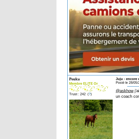
Poulca
Juju - encore 
Posté le 28/05
Membre ELITE Or
@askhow
j'a
Trust : 242 (
?
)
un coach c