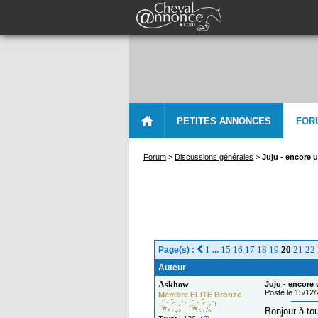
PETITES ANNONCES
FOR
Forum
>
Discussions générales
>
Juju - encore 
1
15
16
17
18
19
20
21
22
Page(s) :
...
Auteur
Askhow
Juju - encore 
Posté le 15/12
Membre ELITE Bronze
Bonjour à tou