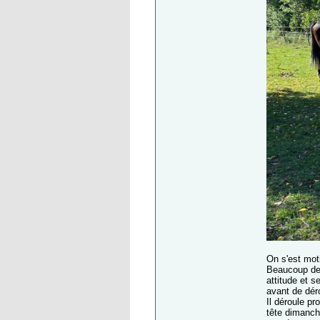
On s'est moti
Beaucoup de t
attitude et s
avant de déro
Il déroule pr
tête dimanch