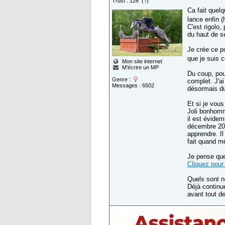
Trust : 126 (
?
)
Ca fait quelq
lance enfin 
C'est rigolo,
du haut de s
Je crée ce po
que je suis 
Mon site internet
M'écrire un MP
Du coup, pou
Genre :
complet. J'ai
Messages : 6502
désormais du 
Et si je vous
Joli bonhomm
il est évidem
décembre 202
apprendre. Il
fait quand m
Je pense que
Cliquez pour 
Quels sont n
Déjà continu
avant tout d