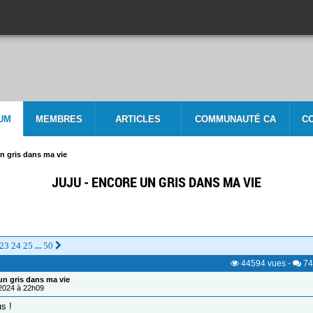
UM
MEMBRES
ARTICLES
COMMUNAUTÉ CA
C
un gris dans ma vie
JUJU - ENCORE UN GRIS DANS MA VIE
23
24
25
50
...
44594
vues
-
74
un gris dans ma vie
/2024 à 22h09
s !