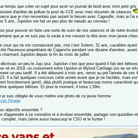
ue temps que créer un sujet pour avoir un journal de bord avec mon petit gris 
(histoire d'arrêter de polluer le post du CCE avec mes résumés de séances
 parce que je n'en ressentais pas autant le besoin avec Cagouille, mais je l'ai
es 5 ans, Jupsilon me fait un peu plus de nœuds au cerveau !
st pour pouvoir en faire une sorte de suivi de nos séances et de notre évoluti
certaine que je ne suis pas la seule à me creuser la tête avec mon jeune chev
r ceux qui ne me connaissent pas, moi c'est Solenn, 31 ans, cavalière ayant 
 été l'heureuse propriétaire de Cagancho pendant une dizaine d'années, avant qu
charmant Jupsilon depuis la fin du mois de juillet.
 décrivais un peu le Juju (oui, Jupsilon c'est que pour quand il fait des bêtises
e né en 2019, un croisement entre Upsilon et Mylord Carthago (on ne se refus
ment un peu tardif. Il a été débourré à trois ans, remis au pré l'année de ses
3. Il a fait quelques concours cette année avant que je ne l'achète, mais est
 est foncièrement gentil, déjà plutôt pratique et beaucoup moins caractériel qu
ême quelques bêtises. Et pour le moment, il toise 1,59m.
 je suis obligée de vous mettre une photo de ce jeune homme :
voir l'image
os objectifs ensemble ?
er d'apprendre à se connaître et à évoluer ensemble, partager son quotidien et
e complet, mais j'aime aussi beaucoup le CSO et le hunter !