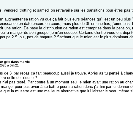
 vendredi trotting et samedi on retravaille sur les transitions pour êtres pa
en augmenter sa ration vu que ça fait plusieurs séances qu'il est un peu plus 
oissance en date encore en cours, mais plus de 3L en une fois, j'aime pas. Et 
ir une ration. De base la distribution de ration est comprise dans la pension, 
seul à manger de son groupe, je m'en occupe. Certains d'entre vous ont déjà t
roupe ? Si oui, pas de bagarre ? Sachant que le mien est le plus dominant d
un gris dans ma vie
/2025 à 07h21
s de 3l par repas ça fait beaucoup aussi je trouve. Après as tu pensé à chan
être celle de l'écurie ?
e n'ai pas testé. Par contre à un moment seul le mien avait une ration au cham
manger pour pas avoir à se battre pour sa ration donc j'ai fini par lui donner 
e que la musette est une meilleure alternative que lui laisser le seau même si