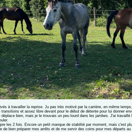
vés à travailler la reprise. Ju pas très motivé par la carrière, en même temps
ransitions et assez libre devant pour le début de détente pour lui donner envi
e déplace bien, mais je le trouvais un peu lourd dans les jambes. J'ai travaill
uler.
opre les 2 fois. Encore un petit manque de stabilité par moment, mais c'est plu
e de bien préparer mes arrêts et de me servir des coins pour mes départs au ga