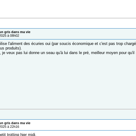
un gris dans ma vie
/2025 à 08h02
ilise l'aliment des écuries oui (par soucis économique et c'est pas trop cha
us produits).
 je veux pas lui donne un seau qu'à lui dans le pré, meilleur moyen pour qu'i
un gris dans ma vie
/2025 à 22h16
etit trotting hier midi.