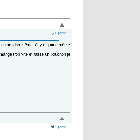
0 j'aime
rgé en amidon même s'il y a quand même
l mange trop vite et fasse un bouchon je
5 j'aime