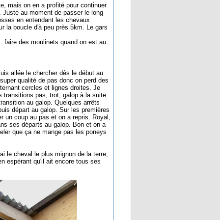
ste, mais on en a profité pour continuer
ess. Juste au moment de passer le long
 fesses en entendant les chevaux
sur la boucle d'à peu près 5km. Le gars
l : faire des moulinets quand on est au
uis allée le chercher dès le début au
ne super qualité de pas donc on perd des
ternant cercles et lignes droites. Je
ransitions pas, trot, galop à la suite
ransition au galop. Quelques arrêts
 puis départ au galop. Sur les premières
ler un coup au pas et on a repris. Royal,
 dans ses départs au galop. Bon et on a
ppeler que ça ne mange pas les poneys
i le cheval le plus mignon de la terre,
en espérant qu'il ait encore tous ses