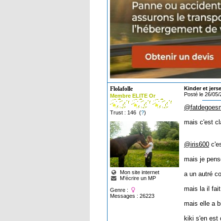
Flolafolle
Kinder et jers
Posté le 26/05
Membre ELITE Or
@fatdegoes
Trust : 146 (
?
)
mais c'est cl
@iris600
c'es
mais je pense
Mon site internet
a un autré co
M'écrire un MP
mais la il fa
Genre :
Messages : 26223
mais elle a 
kiki s'en est