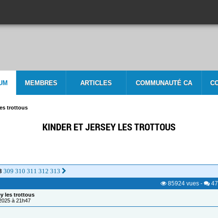
UM
MEMBRES
ARTICLES
COMMUNAUTÉ CA
C
les trottous
KINDER ET JERSEY LES TROTTOUS
8
309
310
311
312
313
85924
vues
-
47
ey les trottous
/2025 à 21h47