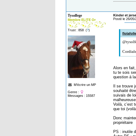
Tysolfege
Kinder et jers
Posté le 26/05
Membre ELITE Or
Trust : 858 (
?
)
flolafoll
@tysolfe
Cordial
Alors en fait
tu te sois s
question à la
M'écrire un MP
Il se trouve
souhaité être
Genre :
suivais de l
Messages : 15587
malheureusem
Voilà, c’est 
que toi (voilà
Donc maintena
propriétaire
PS : inutile