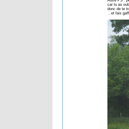
Autre PS : pe
car tu as ou
donc de te tr
…et fais gaf