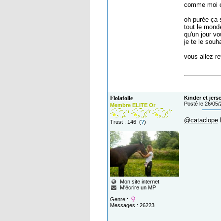
comme moi c
oh purée ça 
tout le mond
qu'un jour vo
je te le souha
vous allez r
Flolafolle
Kinder et jers
Posté le 26/05
Membre ELITE Or
@cataclope
k
Trust : 146 (
?
)
Mon site internet
M'écrire un MP
Genre :
Messages : 26223