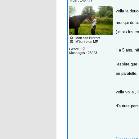
Trust : 146 (
?
)
voila la dou
moi qui de b
( mais les c
Mon site internet
M'écrire un MP
Genre :
il a 5 ans, r
Messages : 26223
j'espère que
en paralèlle
voila voila ,
d'autres pers
Cliquez pour 