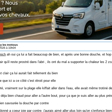
ey les trottous
/2026 à 10h04
mich
ah oui ça lui a fait beaucoup de bien, et après une bonne douche, et hop 
air qu'il reste prostré dans l'abri , ils ont du mal a supporter la chaleur les 2 zo
t clair ça lui aurait fait tellement du bien
 que ici a ce côté c'est étroit pour elle
té, vraiment sur la plage elle kiffait aller dans l'eau, elle avait même trotiné d
it déja bien chaud pour aller a l'autre bout, pour ça que je suis aller au plus 
bien savourée la douche par contre
 donné a coeur joie par contre. j'aurais aimé aller plus loin qu'on s'enfonçe bien