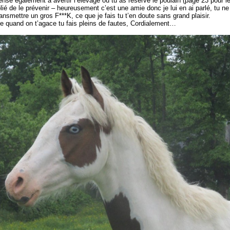
nse également à avertir l’élevage où tu as réservé le poulain (page 23 pour l
blié de le prévenir – heureusement c’est une amie donc je lui en ai parlé, tu
ansmettre un gros F***K, ce que je fais tu t’en doute sans grand plaisir.
fe quand on t’agace tu fais pleins de fautes, Cordialement…