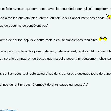
ce et folle aventure qui commence avec le beau kinder sur qui j'ai complèteme
ase aime les chevaux pies, creme, ou noir, je suis absolument pas servie
oup de coeur ne se contrôlent pas)
éformé de course depuis 2 petits mois a cause d'anciennes tendinites.
 nous pourrons faire des jolies balades , balade a pied, rando et TAP ensembl
, ça sera le compagnon du trottou que ma belle soeur a prit également chez sa
 ils sont arrivées tout juste aujourd'hui, donc ça va etre quelques jours de papo
onnes qui ont prit des réformés? de chez sauve qui peut? :) :)
voir l'image