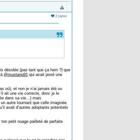
2 j'aime
uis désolée (pas tant que ça hein ?) que
s à
@mustang91
qui avait posé une
 où), et non je n’ai jamais été ou
l ait une vie correcte, donc je le
stée dans sa vie…) mais
 un autre tournant que celle imaginée.
’il avait d’autres adoptants potentiels
ton petit nuage pailleté de parfaite