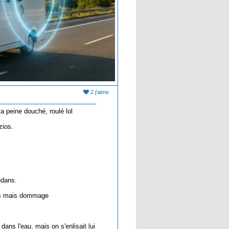
2 j'aime
a peine douché, roulé lol
zios.
edans.
près mais dommage
 dans l'eau, mais on s'enlisait lui