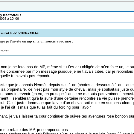
ey les trottous
/2026 à 10h06
e
a écrit le 25/05/2026 à 13h14:
ge je t'invite en mp si ta un soucis avec moi .
ement
, non je ne ferai pas de MP, même si tu t’es cru obligée de m’en faire un, je s
entie concernée par mon message puisque je ne t’avais citée, car je répondai
quelle tu n’avais pas répondu.
 juste que je connais Hermès depuis ses 1 an (photos ci-dessous à 1 an…au cas
 sa propriétaire, ce n’est pas mon style de cheval, mais je souhaitais juste qu’i
oin, sans intervenir (ça va, en presque 1 an je ne me suis pas vraiment incru
ent il semblerait qu’à la suite d’une certaine rencontre sa vie puisse prendre
tout. C’est juste dommage que la vie d’un cheval soit mise en suspens alors qu
 je l’ai dit !) mais que tu as fait du forcing pour l’avoir.
nt, je vais laisser ta cour continuer de suivre tes aventures rose bonbon sur 
 de me refaire des MP, je ne réponds pas