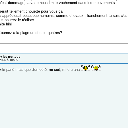
'est dommage, la vase nous limite vachement dans les mouvements
serait tellement chouette pour vous ça
e apprécierait beaucoup humains, comme chevaux , franchement tu sais c'est c
us pourrez le réaliser
ite hihi
etournez a la plage un de ces quatres?
ey les trottous
/2026 à 10h05
iki pané mais que d'un côté, mi cuit, mi cru aha