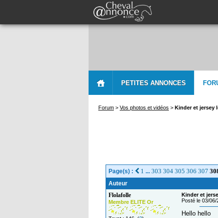
PETITES ANNONCES
FOR
Forum
>
Vos photos et vidéos
>
Kinder et jersey 
1
303
304
305
306
307
30
Page(s) :
...
Auteur
Flolafolle
Kinder et jers
Posté le 03/06
Membre ELITE Or
Hello hello