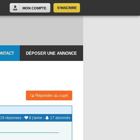
S'INSCRIRE
MON COMPTE
ONTACT
DÉPOSER UNE ANNONCE
Répondre au sujet
19
réponses
-
8
j'aime
-
17
abonnés