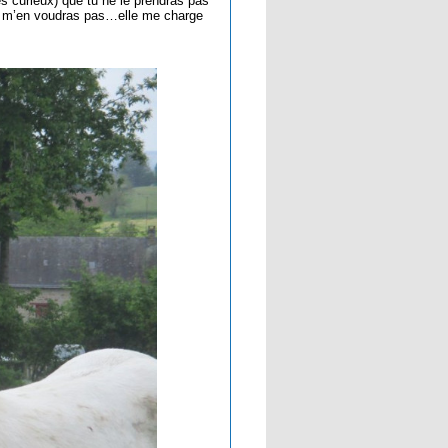
es curieux) que tu ne le prendras pas
 ne m’en voudras pas…elle me charge