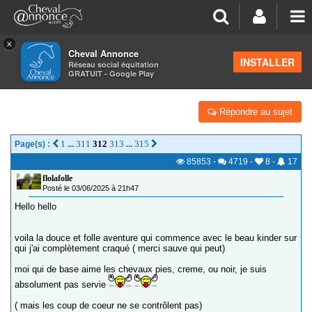
×
Cheval Annonce
Forum
>
Vos photos et vidéos
INSTALLER
Réseau social équitation
GRATUIT - Google Play
KINDER ET JERSEY LES TROTTOUS
Répondre au sujet
1
311
312
313
315
Page(s) :
...
...
85853
-
4719
-
8
-
17
flolafolle
Posté le 03/06/2025 à 21h47
Hello hello
voila la douce et folle aventure qui commence avec le beau kinder sur
qui j'ai complètement craqué ( merci sauve qui peut)
moi qui de base aime les chevaux pies, creme, ou noir, je suis
absolument pas servie
( mais les coup de coeur ne se contrôlent pas)