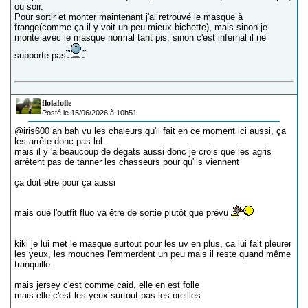
ou soir.
Pour sortir et monter maintenant j'ai retrouvé le masque à
frange(comme ça il y voit un peu mieux bichette), mais sinon je
monte avec le masque normal tant pis, sinon c'est infernal il ne
supporte pas
flolafolle
Posté le 15/06/2026 à 10h51
@iris600
ah bah vu les chaleurs qu'il fait en ce moment ici aussi, ça
les arrête donc pas lol
mais il y 'a beaucoup de degats aussi donc je crois que les agris
arrêtent pas de tanner les chasseurs pour qu'ils viennent
ça doit etre pour ça aussi
mais oué l'outfit fluo va être de sortie plutôt que prévu
kiki je lui met le masque surtout pour les uv en plus, ca lui fait pleurer
les yeux, les mouches l'emmerdent un peu mais il reste quand même
tranquille
mais jersey c'est comme caid, elle en est folle
mais elle c'est les yeux surtout pas les oreilles