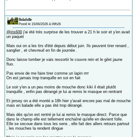
flolafolle
Posté le 15/06/2026 à 09h26
@iris600
j'ai été très surprise de les trouver a 21 h le soir et y'en avait
un paquet
Mais oui on a les tirs d'été depuis début juin. Ils peuvent tirer renard ,
sanglier , et chevreuil en fin de journée .
Donc laisse tomber je vais ressortir le couvre rein et le gilet jaune
fluo.
Pas envie de me faire tirer comme un lapin rrrr
On est jamais trop tranquille en soi en fait
Le soir y'en a un peu moins de mouche donc kiki il était plutôt
tranquille , enfin pas dérangé je lui ai remis le masque en rentrant
Et jersey on a été monté a 18h hier y'avait encore pas mal de mouche
mais en balade elle a pas été trop dérangé.
Mais dès qu'on est rentré je lui ai remis le masque direct. Parce que
dans le champ elle est tellement enchaîné qu'elle en devient folle.
Elle se secoue dans tous les sens , elle fait des allers retours partout
, les mouches la rendent dingue