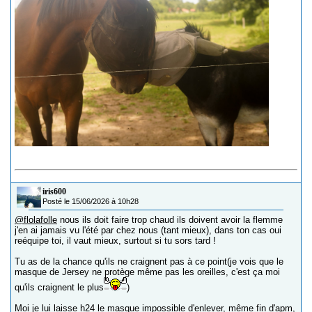
iris600
Posté le 15/06/2026 à 10h28
@flolafolle
nous ils doit faire trop chaud ils doivent avoir la flemme
j'en ai jamais vu l'été par chez nous (tant mieux), dans ton cas oui
reéquipe toi, il vaut mieux, surtout si tu sors tard !
Tu as de la chance qu'ils ne craignent pas à ce point(je vois que le
masque de Jersey ne protège même pas les oreilles, c'est ça moi
qu'ils craignent le plus
)
Moi je lui laisse h24 le masque impossible d'enlever, même fin d'apm,