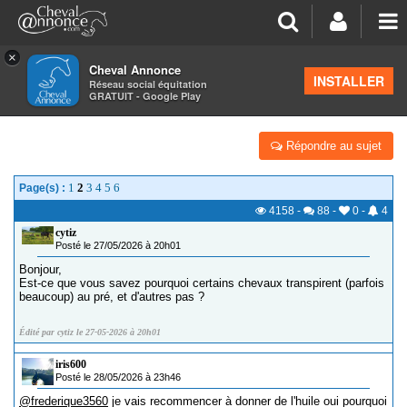
×
Cheval Annonce
Forum
>
La santé - les soins
INSTALLER
Réseau social équitation
GRATUIT - Google Play
CHEVAL ET CANICULE
Répondre au sujet
1
2
3
4
5
6
Page(s) :
4158
-
88
-
0
-
4
cytiz
Posté le 27/05/2026 à 20h01
Bonjour,
Est-ce que vous savez pourquoi certains chevaux transpirent (parfois
beaucoup) au pré, et d'autres pas ?
Édité par cytiz le 27-05-2026 à 20h01
iris600
Posté le 28/05/2026 à 23h46
@frederique3560
je vais recommencer à donner de l'huile oui pourquoi