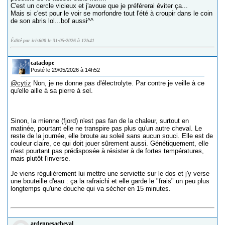
C'est un cercle vicieux et j'avoue que je préférerai éviter ça...
Mais si c'est pour le voir se morfondre tout l'été à croupir dans le coin
de son abris lol...bof aussi^^
Édité par iris600 le 31-05-2026 à 12h41
cataclope
Posté le 29/05/2026 à 14h52
@cytiz
Non, je ne donne pas d'électrolyte. Par contre je veille à ce
qu'elle aille à sa pierre à sel.
Sinon, la mienne (fjord) n'est pas fan de la chaleur, surtout en
matinée, pourtant elle ne transpire pas plus qu'un autre cheval. Le
reste de la journée, elle broute au soleil sans aucun souci. Elle est de
couleur claire, ce qui doit jouer sûrement aussi. Génétiquement, elle
n'est pourtant pas prédisposée à résister à de fortes températures,
mais plutôt l'inverse.
Je viens régulièrement lui mettre une serviette sur le dos et j'y verse
une bouteille d'eau : ça la rafraichi et elle garde le "frais" un peu plus
longtemps qu'une douche qui va sécher en 15 minutes.
ardennesacheval