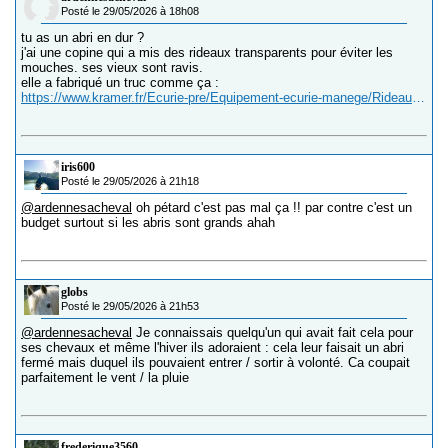
Posté le 29/05/2026 à 18h08
tu as un abri en dur ?
j'ai une copine qui a mis des rideaux transparents pour éviter les
mouches. ses vieux sont ravis.
elle a fabriqué un truc comme ça :
https://www.kramer.fr/Ecurie-pre/Equipement-ecurie-manege/Rideau-a-bandes
iris600
Posté le 29/05/2026 à 21h18
@ardennesacheval
oh pétard c'est pas mal ça !! par contre c'est un
budget surtout si les abris sont grands ahah
globs
Posté le 29/05/2026 à 21h53
@ardennesacheval
Je connaissais quelqu'un qui avait fait cela pour
ses chevaux et même l'hiver ils adoraient : cela leur faisait un abri
fermé mais duquel ils pouvaient entrer / sortir à volonté. Ca coupait
parfaitement le vent / la pluie
frederique3560