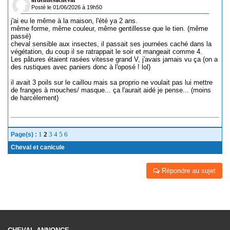
ardennesacheval
Posté le 01/06/2026 à 19h50
j'ai eu le même à la maison, l'été ya 2 ans.
même forme, même couleur, même gentillesse que le tien. (même
passé)
cheval sensible aux insectes, il passait ses journées caché dans la
végétation, du coup il se ratrappait le soir et mangeait comme 4.
Les pâtures étaient rasées vitesse grand V, j'avais jamais vu ça (on a
des rustiques avec paniers donc à l'oposé ! lol)
il avait 3 poils sur le caillou mais sa proprio ne voulait pas lui mettre
de franges à mouches/ masque... ça l'aurait aidé je pense... (moins
de harcèlement)
1
2
3
4
5
6
Page(s) :
Cheval et canicule
Répondre au sujet