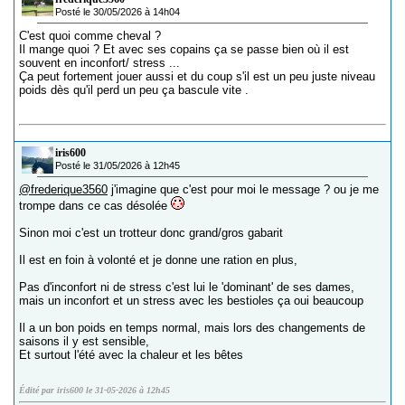
Posté le 30/05/2026 à 14h04
C'est quoi comme cheval ?
Il mange quoi ? Et avec ses copains ça se passe bien où il est
souvent en inconfort/ stress ...
Ça peut fortement jouer aussi et du coup s'il est un peu juste niveau
poids dès qu'il perd un peu ça bascule vite .
iris600
Posté le 31/05/2026 à 12h45
@frederique3560
j'imagine que c'est pour moi le message ? ou je me
trompe dans ce cas désolée
Sinon moi c'est un trotteur donc grand/gros gabarit
Il est en foin à volonté et je donne une ration en plus,
Pas d'inconfort ni de stress c'est lui le 'dominant' de ses dames,
mais un inconfort et un stress avec les bestioles ça oui beaucoup
Il a un bon poids en temps normal, mais lors des changements de
saisons il y est sensible,
Et surtout l'été avec la chaleur et les bêtes
Édité par iris600 le 31-05-2026 à 12h45