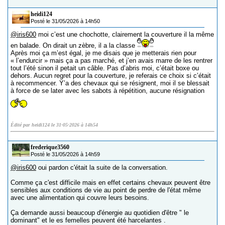
heidi124
Posté le 31/05/2026 à 14h50
@iris600
moi c’est une chochotte, clairement la couverture il la même
en balade. On dirait un zèbre, il a la classe
Après moi ça m’est égal, je me disais que je metterais rien pour
« l’endurcir » mais ça a pas marché, et j’en avais marre de les rentrer
tout l’été sinon il petait un câble. Pas d’abris moi, c’était boxe ou
dehors. Aucun regret pour la couverture, je referais ce choix si c’était
à recommencer. Y’a des chevaux qui se résignent, moi il se blessait
à force de se later avec les sabots à répétition, aucune résignation
Édité par heidi124 le 31-05-2026 à 14h54
frederique3560
Posté le 31/05/2026 à 14h59
@iris600
oui pardon c'était la suite de la conversation.
Comme ça c'est difficile mais en effet certains chevaux peuvent être
sensibles aux conditions de vie au point de perdre de l'état même
avec une alimentation qui couvre leurs besoins.
Ça demande aussi beaucoup d'énergie au quotidien d'être " le
dominant" et le es femelles peuvent été harcelantes .