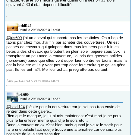
chaude, et je le vois moins galérer quand on a des 34/35 alors
qu’avant à 30 il était déjà en difficulté
heidi124
Posté le 29/05/2026 à 14h08
@iris600
j’ai un cheval qui supporte pas les bestioles. On a bcp de
taons par chez moi. J’ai fini par acheter des couvertures. On est
passés de chevaux qui galopent dans tous les sens pour fuir les
bêtes à des chevaux qui broutent en plein soleil pépère sous 35•. Ils
transpirent un peu avec la couverture, j’ai pris des grosses solides
(horseware) parce que elles vont super bien contre les taons, mais ils
ont la haie etc et ils y vont pas trop donc faut croire que ça les gêne
pas. Ils les ont h24. Meilleur achat, je regrette pas du tout.
Édité par heidi124 le 29-05-2026 à 14h09
iris600
Posté le 29/05/2026 à 14h37
@heidi124
j'hésite pour la couverture car je n'ai pas trop envie de
rentrer dans cette galère...
Rien que le masque, je lui ai mis maintenant c'est mort je ne peux
plus le lui enlever même quand je le sors etc...
Donc la couverture ok c'est bien, mais quand je veux le sortir pour
faire une balade faut que je trouve une alternative car ce sera plus
possible de le laisser sans rien...