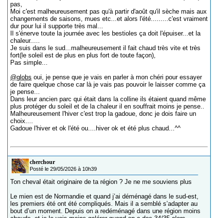
pas,
Moi c'est malheureusement pas qu'à partir d'août qu'il sèche mais aux
changements de saisons, mues etc...et alors l'été.........c'est vraiment
dur pour lui il supporte très mal...
Il s'énerve toute la journée avec les bestioles ça doit l'épuiser...et la
chaleur.....
Je suis dans le sud...malheureusement il fait chaud très vite et très
fort(le soleil est de plus en plus fort de toute façon),
Pas simple...
@globs
oui, je pense que je vais en parler à mon chéri pour essayer
de faire quelque chose car là je vais pas pouvoir le laisser comme ça
je pense...
Dans leur ancien parc qui était dans la colline ils étaient quand même
plus protéger du soleil et de la chaleur il en souffrait moins je pense..
Malheureusement l'hiver c'est trop la gadoue, donc je dois faire un
choix....
Gadoue l'hiver et ok l'été ou....hiver ok et été plus chaud...^^
cherchour
Posté le 29/05/2026 à 10h39
Ton cheval était originaire de ta région ? Je ne me souviens plus
Le mien est de Normandie et quand j’ai déménagé dans le sud-est,
les premiers été ont été compliqués. Mais il a semblé s’adapter au
bout d’un moment. Depuis on a redéménagé dans une région moins