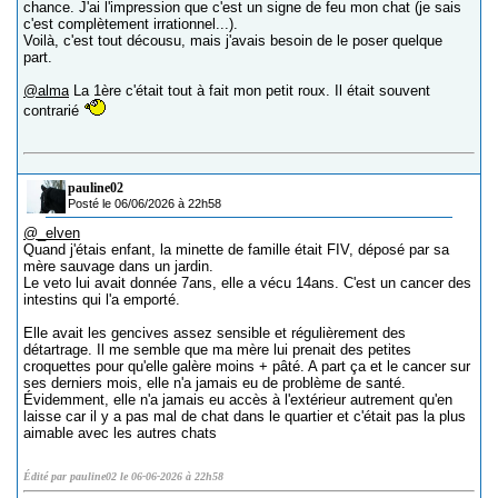
chance. J'ai l'impression que c'est un signe de feu mon chat (je sais
c'est complètement irrationnel...).
Voilà, c'est tout décousu, mais j'avais besoin de le poser quelque
part.
@alma
La 1ère c'était tout à fait mon petit roux. Il était souvent
contrarié
pauline02
Posté le 06/06/2026 à 22h58
@_elven
Quand j'étais enfant, la minette de famille était FIV, déposé par sa
mère sauvage dans un jardin.
Le veto lui avait donnée 7ans, elle a vécu 14ans. C'est un cancer des
intestins qui l'a emporté.
Elle avait les gencives assez sensible et régulièrement des
détartrage. Il me semble que ma mère lui prenait des petites
croquettes pour qu'elle galère moins + pâté. A part ça et le cancer sur
ses derniers mois, elle n'a jamais eu de problème de santé.
Évidemment, elle n'a jamais eu accès à l'extérieur autrement qu'en
laisse car il y a pas mal de chat dans le quartier et c'était pas la plus
aimable avec les autres chats
Édité par pauline02 le 06-06-2026 à 22h58