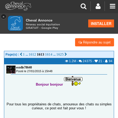
×
Cheval Annonce
Forum
>
Salon de thé
INSTALLER
Réseau social équitation
GRATUIT - Google Play
LES CHATS DE CA !
Répondre au sujet
1
1612
1613
1614
1625
Page(s) :
...
...
1.2M
-
24375
-
21
-
94
estelle78640
Posté le 27/01/2015 à 15h48
Bonjour bonjour
Pour tous les propriétaires de chats, amoureux des chats ou simples
curieux, ce post est fait pour vous !