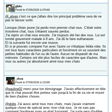
globs
Posté le 07/06/2026 à 07h40
@_elven
c'est ce que j'allais dire ton principal problème sera de ne
pas le laisser sortir.
Lorsque j'étais jeune j'ai perdu mon premier chat roux. C'était notre
troisième chat, tous s'étaient sauvés perdus.
J'ai repris un chat roux ensuite. J'ai toujours été fan des roux. Lui est
tombé gravement malade à 8 ans. J'ai dû le faire euthanasier.
Et la suivante fut encore une rousse.
Et si je pouvais comparer l'un avec l'autre ce n'étaitpas liéàla robe. Ils
ont tous leurs caractères particuliers et forcément on se souvient des
petites habitudes de l'un ou de l'autre. Aucun ne disparaît de ma
mémoire. Certains ont été plus faciles de caractère que d'autres. Mais
roux ou autres j'ai absolument aimé tous mes chats
_elven
Posté le 07/06/2026 à 21h58
@pauline02
merci pour ton témoignage. J'avais effectivement en tête
que le chat pouvait être porteur sain jusqu'à la fin de sa vie et mourir
de bien d'autres choses.
@globs
J'ai aussi aimé tous mes chats, mais j'avais vraiment
quelque chose de spécial avec mon chat roux. Je ne sais pas
comment l'expliquer mais on était fusionnel. J'ai juste peur d'oublier