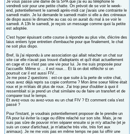
Je vous passe une dame de la SPA que j'ai eu au téléphone le
vendredi soir pour une petite chatte. On prévoit de se voir le week-
end, potentiellement le samedi après-midi car j'avais une contrainte le
samedi matin. Je lui demande le samedi matin si elle a des créneaux
de dispo aussi le dimanche au cas où on aurait du mal à se voir le
samedi. A 13h le samedi, je reçois un message comme quoi la petite
est adoptée.
C'est hyper épuisant cette course à répondre au plus vite, d'écrire des
laius entiers type entretien d'embauche pour que finalement, le chat
ne soit plus dispo.
Bref, là j'ai répondu à une association qui allait relacher un chat sur
site car elle n'avait pas trouvé d'adoptants et qu'il était actuellement
en cage et ce n'est pas une vie pour lui. Je me suis proposée pour
l'accueillir. Même si ... il est roux... Et là on doit réfléchir si on
poursuit car il est aussi FIV...
Je me pose 2 questions : est-ce que suite à la perte de votre chat,
vous avez déjà repris sa copie conforme ? Mon âme soeur féline était
roux et je m'étais dit plus de roux. J'ai trop peur d'oublier à quoi il
ressemblait si je prend un chat similaire ou de faire un transfert et de
comparer tout le temps.
Et avez-vous ou avez-vous eu un chat FIV ? Et comment cela s'est
passé ?
Pour l'instant, je voudrais potentiellement proposer de le prendre un
FA pour lui éviter la cage ou d'être relaché sur son site. Mais, je ne
suis pas sûre de pouvoir m'en séparer ensuite si je m'y attache (et je
suis un coeur d'artichaut, je m'attache très vite, très fort aux
animaux). Je ne me vois pas en même temps ne pas lui offrir une