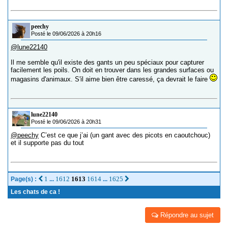
peechy
Posté le 09/06/2026 à 20h16
@lune22140
Il me semble qu'il existe des gants un peu spéciaux pour capturer
facilement les poils. On doit en trouver dans les grandes surfaces ou
magasins d'animaux. S'il aime bien être caressé, ça devrait le faire
lune22140
Posté le 09/06/2026 à 20h31
@peechy
C’est ce que j’ai (un gant avec des picots en caoutchouc)
et il supporte pas du tout
1
1612
1613
1614
1625
Page(s) :
...
...
Les chats de ca !
Répondre au sujet