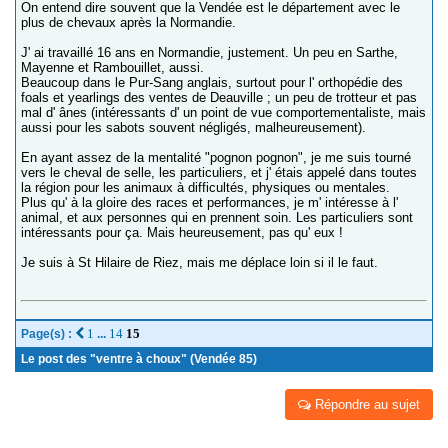
On entend dire souvent que la Vendée est le département avec le
plus de chevaux après la Normandie.
J' ai travaillé 16 ans en Normandie, justement. Un peu en Sarthe,
Mayenne et Rambouillet, aussi.
Beaucoup dans le Pur-Sang anglais, surtout pour l' orthopédie des
foals et yearlings des ventes de Deauville ; un peu de trotteur et pas
mal d' ânes (intéressants d' un point de vue comportementaliste, mais
aussi pour les sabots souvent négligés, malheureusement).
En ayant assez de la mentalité "pognon pognon", je me suis tourné
vers le cheval de selle, les particuliers, et j' étais appelé dans toutes
la région pour les animaux à difficultés, physiques ou mentales.
Plus qu' à la gloire des races et performances, je m' intéresse à l'
animal, et aux personnes qui en prennent soin. Les particuliers sont
intéressants pour ça. Mais heureusement, pas qu' eux !
Je suis à St Hilaire de Riez, mais me déplace loin si il le faut.
1
14
15
Page(s) :
...
Le post des "ventre à choux" (Vendée 85)
Répondre au sujet