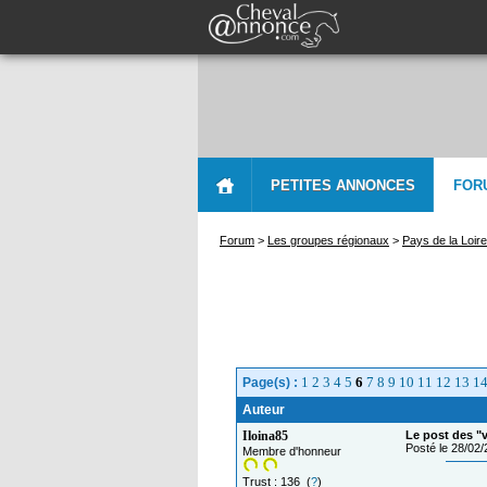
PETITES ANNONCES
FOR
Forum
>
Les groupes régionaux
>
Pays de la Loire
1
2
3
4
5
6
7
8
9
10
11
12
13
1
Page(s) :
Auteur
Iloina85
Le post des "
Posté le 28/02
Membre d'honneur
Trust : 136 (
?
)