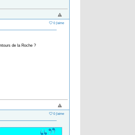
0 j'aime
entours de la Roche ?
0 j'aime