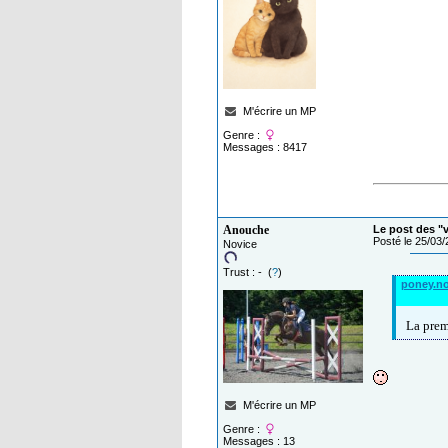
M'écrire un MP
Genre :
Messages : 8417
Anouche
Le post des "
Posté le 25/03
Novice
Trust : - (
?
)
poney.no
La premi
M'écrire un MP
Genre :
Messages : 13