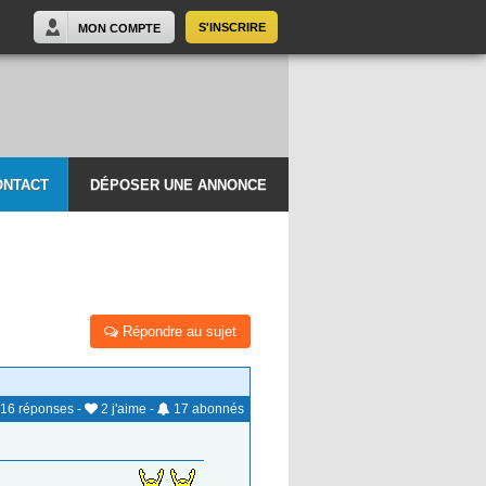
S'INSCRIRE
MON COMPTE
ONTACT
DÉPOSER UNE ANNONCE
Répondre au sujet
16
réponses
-
2
j'aime
-
17
abonnés