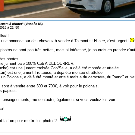
ventre à choux" (Vendée 85)
/2015 à 21h50
lles!!
 une annonce sur des chevaux à vendre à Talmont st Hilaire, c'est urgent!
photos ne sont pas très nettes, mais si intéressé, je pourrais en prendre d'au
 des photos:
 une jument baie 100% Cob A DEBOURRER.
nche) est une jument croisée Cob/Selle, a déjà été montée et attelée.
zan) est une jument Trotteuse, a déjà été montée et attelée.
t un Polonais, a déjà été monté et attelé mais a du caractère, du "sang" et n'
sont à vendre entre 500 et 700€, à voir pour le polonais.
ns papiers.
s renseignements, me contacter, également si vous voulez les voir.
ux!
fait-on pour mettre les photos?