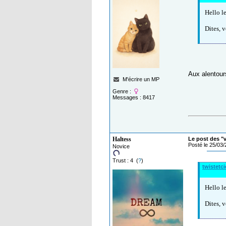
Hello l
Dites, 
Aux alentour
M'écrire un MP
Genre :
Messages : 8417
Haltess
Le post des "
Posté le 25/03
Novice
Trust : 4 (
?
)
twistetci
Hello l
Dites, 