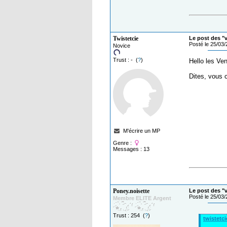
Twistetcie
Le post des "
Posté le 25/03
Novice
Trust : - (
?
)
Hello les Ve
Dites, vous 
M'écrire un MP
Genre :
Messages : 13
Poney.noisette
Le post des "
Posté le 25/03
Membre ELITE Argent
Trust : 254 (
?
)
twistetci