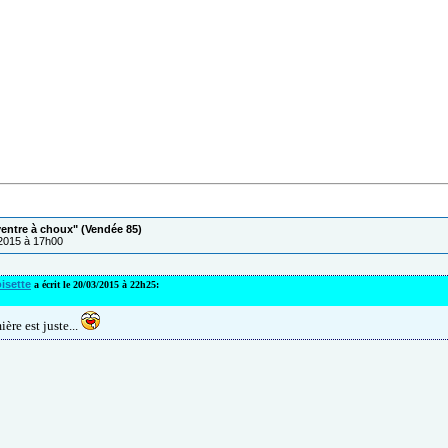
ventre à choux" (Vendée 85)
/2015 à 17h00
isette
a écrit le 20/03/2015 à 22h25:
ère est juste...