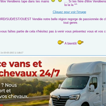
 d'être Vendéens tape dans tes mains
.... Si tes fière d'être Vendée
la la la ^^
Cliquez pour voir l'image
D/SUD/EST/OUEST Vendée notre belle région regorge de passionnée de chev
tout genre.
 vous faîtes partie de cela n'hésitez pas à venir vous présentez vous et vo
A bientôt
5 le 03-03-2015 à 14h17