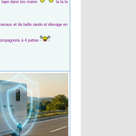
ns tape dans tes mains
la la la
aux et de belle rando et élevage en
s compagnons à 4 pattes