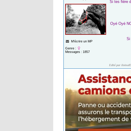
Si tes fière
Oyé Oyé NOR
Si
M'écrire un MP
Genre :
Messages : 1857
Edité par iloina8