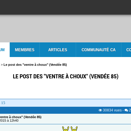
UM
MEMBRES
ARTICLES
COMMUNAUTÉ CA
C
>
Le post des "ventre à choux" (Vendée 85)
LE POST DES "VENTRE À CHOUX" (VENDÉE 85)
4
15
30834
vues
-
2
ventre à choux" (Vendée 85)
/2015 à 12h40