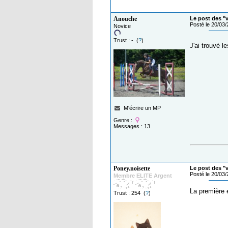
Anouche
Le post des "
Posté le 20/03
Novice
Trust : - (
?
)
J'ai trouvé l
M'écrire un MP
Genre :
Messages : 13
Poney.noisette
Le post des "
Posté le 20/03
Membre ELITE Argent
La première e
Trust : 254 (
?
)