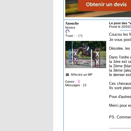
Anouche
Le post des "
Posté le 20/03
Novice
Coucou les fi
Trust : - (
?
)
Je vous post
Désolée, les 
Dans l'ordre
la 1ère est
la 2ème (bla
la 3ème (ale
le dernier es
M'écrire un MP
Genre :
Ces chevaux 
Messages : 13
Ils sont plei
Pour d'autre
Merci pour e
PS: Comment 