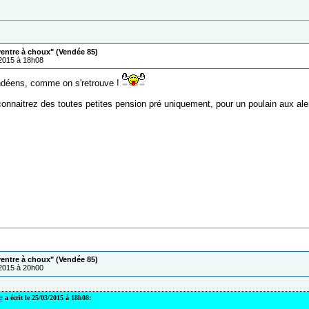
ventre à choux" (Vendée 85)
/2015 à 18h08
ndéens, comme on s'retrouve !
connaitrez des toutes petites pension pré uniquement, pour un poulain aux al
ventre à choux" (Vendée 85)
/2015 à 20h00
e
a écrit le 25/03/2015 à 18h08: