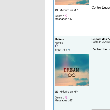
Centre Équest
M'écrire un MP
Genre :
Messages : 47
Haltess
Le post des "
Posté le 25/03
Novice
Recherche un
Trust : 4 (
?
)
M'écrire un MP
Genre :
Messages : 47