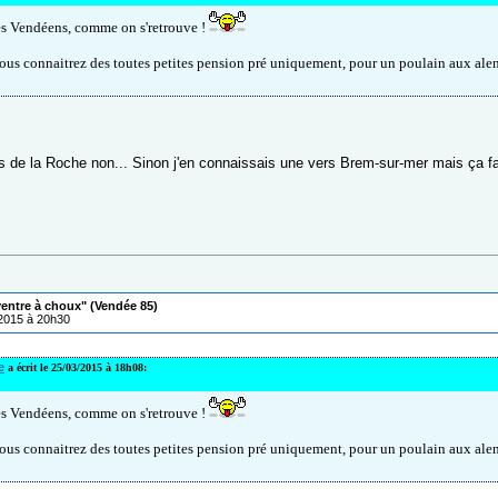
es Vendéens, comme on s'retrouve !
vous connaitrez des toutes petites pension pré uniquement, pour un poulain aux ale
s de la Roche non... Sinon j'en connaissais une vers Brem-sur-mer mais ça f
ventre à choux" (Vendée 85)
/2015 à 20h30
e
a écrit le 25/03/2015 à 18h08:
es Vendéens, comme on s'retrouve !
vous connaitrez des toutes petites pension pré uniquement, pour un poulain aux ale