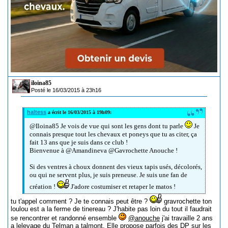
iloina85
Posté le 16/03/2015 à 23h16
haltess
a écrit le 16/03/2015 à 19h09:
@Iloina85 Je vois de vue qui sont les gens dont tu parle
Je
connais presque tout les chevaux et poneys que tu as citer, ça
fait 13 ans que je suis dans ce club !
Bienvenue à @Amandineva @Gavrochette Anouche !
Si des ventres à choux donnent des vieux tapis usés, décolorés,
ou qui ne servent plus, je suis preneuse. Je suis une fan de
création !
J'adore costumiser et retaper le matos !
tu t'appel comment ? Je te connais peut être ?
gravrochette ton
loulou est a la ferme de tinereau ? J'habite pas loin du tout il faudrait
se rencontrer et randonné ensemble
@anouche
j'ai travaille 2 ans
a lelevage du Telman a talmont. Elle propose parfois des DP sur les