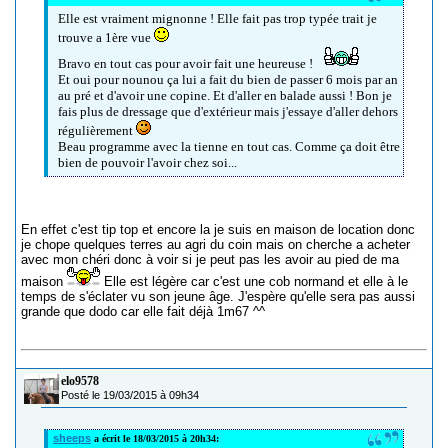
Elle est vraiment mignonne ! Elle fait pas trop typée trait je
trouve a 1ère vue
Bravo en tout cas pour avoir fait une heureuse !
Et oui pour nounou ça lui a fait du bien de passer 6 mois par an
au pré et d'avoir une copine. Et d'aller en balade aussi ! Bon je
fais plus de dressage que d'extérieur mais j'essaye d'aller dehors
régulièrement
Beau programme avec la tienne en tout cas. Comme ça doit être
bien de pouvoir l'avoir chez soi...
En effet c'est tip top et encore la je suis en maison de location donc
je chope quelques terres au agri du coin mais on cherche a acheter
avec mon chéri donc à voir si je peut pas les avoir au pied de ma
maison
Elle est légère car c'est une cob normand et elle à le
temps de s'éclater vu son jeune âge. J'espère qu'elle sera pas aussi
grande que dodo car elle fait déjà 1m67 ^^
elo9578
Posté le 19/03/2015 à 09h34
sheeps
a écrit le 18/03/2015 à 20h34: