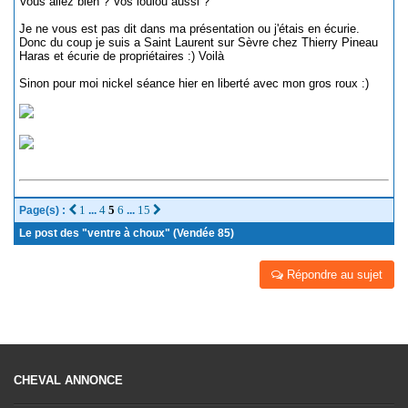
Vous allez bien ? Vos loulou aussi ?
Je ne vous est pas dit dans ma présentation ou j'étais en écurie.
Donc du coup je suis a Saint Laurent sur Sèvre chez Thierry Pineau
Haras et écurie de propriétaires :) Voilà
Sinon pour moi nickel séance hier en liberté avec mon gros roux :)
1
4
5
6
15
Page(s) :
...
...
Le post des "ventre à choux" (Vendée 85)
Répondre au sujet
CHEVAL ANNONCE