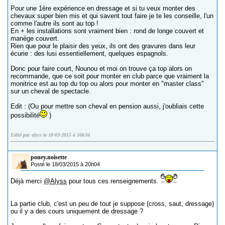
Pour une 1ère expérience en dressage et si tu veux monter des
chevaux super bien mis et qui savent tout faire je te les conseille, l'un
comme l'autre ils sont au top !
En + les installations sont vraiment bien : rond de longe couvert et
manège couvert.
Rien que pour le plaisir des yeux, ils ont des gravures dans leur
écurie : des lusi essentiellement, quelques espagnols.
Donc pour faire court, Nounou et moi on trouve ça top alors on
recommande, que ce soit pour monter en club parce que vraiment la
monitrice est au top du top ou alors pour monter en "master class"
sur un cheval de spectacle.
Edit : (Ou pour mettre son cheval en pension aussi, j'oubliais cette
possibilité
)
Edité par alyss le 18-03-2015 à 16h34
poney.noisette
Posté le 18/03/2015 à 20h04
Déjà merci
@Alyss
pour tous ces renseignements.
La partie club, c'est un peu de tout je suppose (cross, saut, dressage)
ou il y a des cours uniquement de dressage ?