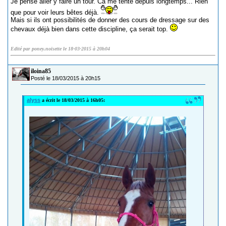
Je pense aller y faire un tour. Ca me tente depuis longtemps... Rien
que pour voir leurs bêtes déjà.
Mais si ils ont possibilités de donner des cours de dressage sur des
chevaux déjà bien dans cette discipline, ça serait top.
Edité par poney.noisette le 18-03-2015 à 20h04
iloina85
Posté le 18/03/2015 à 20h15
alyss
a écrit le 18/03/2015 à 16h05: