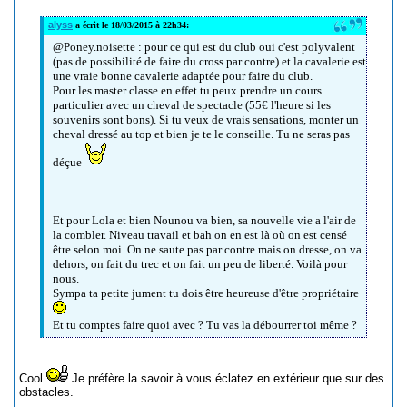
alyss
a écrit le 18/03/2015 à 22h34:
@Poney.noisette : pour ce qui est du club oui c'est polyvalent
(pas de possibilité de faire du cross par contre) et la cavalerie est
une vraie bonne cavalerie adaptée pour faire du club.
Pour les master classe en effet tu peux prendre un cours
particulier avec un cheval de spectacle (55€ l'heure si les
souvenirs sont bons). Si tu veux de vrais sensations, monter un
cheval dressé au top et bien je te le conseille. Tu ne seras pas
déçue
Et pour Lola et bien Nounou va bien, sa nouvelle vie a l'air de
la combler. Niveau travail et bah on en est là où on est censé
être selon moi. On ne saute pas par contre mais on dresse, on va
dehors, on fait du trec et on fait un peu de liberté. Voilà pour
nous.
Sympa ta petite jument tu dois être heureuse d'être propriétaire
Et tu comptes faire quoi avec ? Tu vas la débourrer toi même ?
Cool
Je préfère la savoir à vous éclatez en extérieur que sur des
obstacles.