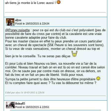
ah tiens je monte à le Lorec aussi !
alyss
Posté le 18/03/2015 à 22h34
@Poney.noisette
: pour ce qui est du club oui c'est polyvalent (pas de
possibilité de faire du cross par contre) et la cavalerie est une vraie
bonne cavalerie adaptée pour faire du club.
Pour les master classe en effet tu peux prendre un cours particulier
avec un cheval de spectacle (55€ l'heure si les souvenirs sont bons).
Si tu veux de vrais sensations, monter un cheval dressé au top et
bien je te le conseille. Tu ne seras pas déçue
Et pour Lola et bien Nounou va bien, sa nouvelle vie a l'air de la
combler. Niveau travail et bah on en est là où on est censé être selon
moi. On ne saute pas par contre mais on dresse, on va dehors, on
fait du trec et on fait un peu de liberté. Voilà pour nous.
Sympa ta petite jument tu dois être heureuse d'être propriétaire
Et tu comptes faire quoi avec ? Tu vas la débourrer toi même ?
Edité par alyss le 18-03-2015 à 22h36
iloina85
Posté le 18/03/2015 à 22h51