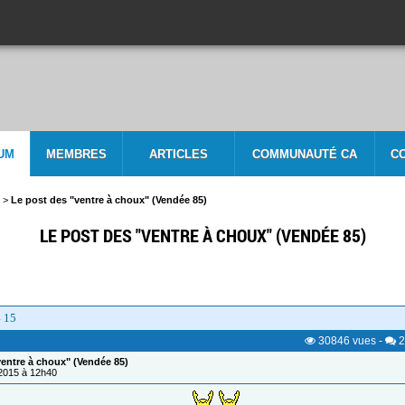
UM
MEMBRES
ARTICLES
COMMUNAUTÉ CA
C
>
Le post des "ventre à choux" (Vendée 85)
LE POST DES "VENTRE À CHOUX" (VENDÉE 85)
4
15
30846
vues
-
2
ventre à choux" (Vendée 85)
/2015 à 12h40