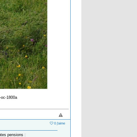
a-oc-1800a
0 j'aime
ntes pensions :