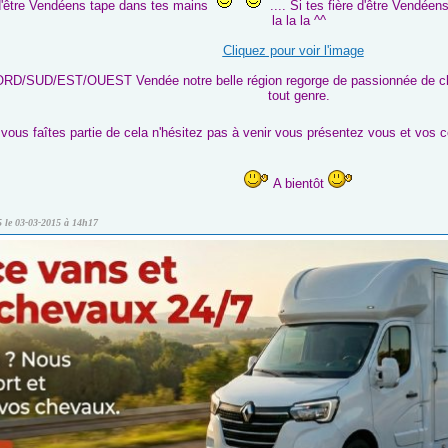
 d'être Vendéens tape dans tes mains
.... Si tes fière d'être Vendée
la la la ^^
Cliquez pour voir l'image
D/SUD/EST/OUEST Vendée notre belle région regorge de passionnée de chev
tout genre.
 vous faîtes partie de cela n'hésitez pas à venir vous présentez vous et vo
A bientôt
5 le 03-03-2015 à 14h17