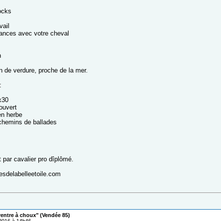
ocks
vail
cances avec votre cheval
n
n de verdure, proche de la mer.
:
x30
ouvert
en herbe
chemins de ballades
par cavalier pro dîplômé.
tesdelabelleetoile.com
ventre à choux" (Vendée 85)