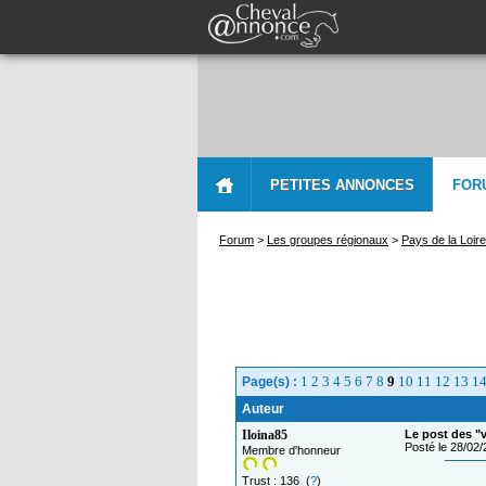
PETITES ANNONCES
FOR
Forum
>
Les groupes régionaux
>
Pays de la Loire
1
2
3
4
5
6
7
8
9
10
11
12
13
1
Page(s) :
Auteur
Iloina85
Le post des "
Posté le 28/02
Membre d'honneur
Trust : 136 (
?
)