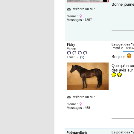
Bonne journé
M'écrire un MP
Genre :
Messages : 1857
Fidzy
Le post des "
Posté le 14/10
Expert
Bonjour,
Trust : - (
?
)
Quelqu'un co
des avis sur 
M'écrire un MP
Genre :
Messages : 458
Videtasellerie
Le post des "