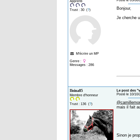
Posté le 05/08
Apprenti
Bonjour,
Trust : 30 (
?
)
Je cherche u
M'écrire un MP
Genre :
Messages : 286
Iloina85
Le post des "
Posté le 10/10
Membre d'honneur
@camillemor
Trust : 136 (
?
)
mais il fait a
Sinon je pro