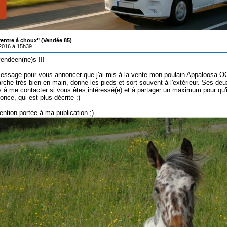
ventre à choux" (Vendée 85)
/2016 à 15h39
vendéen(ne)s !!!
essage pour vous annoncer que j'ai mis à la vente mon poulain Appaloosa OC
marche très bien en main, donne les pieds et sort souvent à l'extérieur. Ses d
 à me contacter si vous êtes intéressé(e) et à partager un maximum pour qu'il
nce, qui est plus décrite :)
tention portée à ma publication ;)