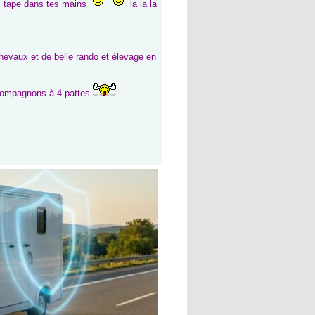
ns tape dans tes mains
la la la
aux et de belle rando et élevage en
s compagnons à 4 pattes