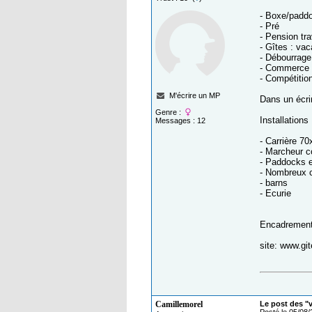
- Boxe/padd
- Pré
- Pension tra
- Gîtes : va
- Débourrage
- Commerce
- Compétitio
M'écrire un MP
Dans un écri
Genre :
Installations 
Messages : 12
- Carrière 70
- Marcheur c
- Paddocks 
- Nombreux 
- barns
- Ecurie
Encadrement 
site: www.gi
Camillemorel
Le post des "