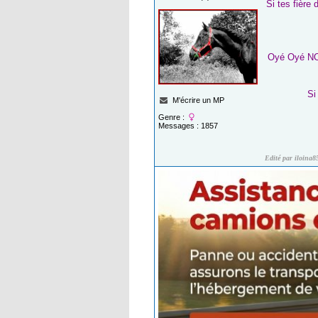
Si tes fière
Oyé Oyé NOR
Si
M'écrire un MP
Genre :
Messages : 1857
Edité par iloina8