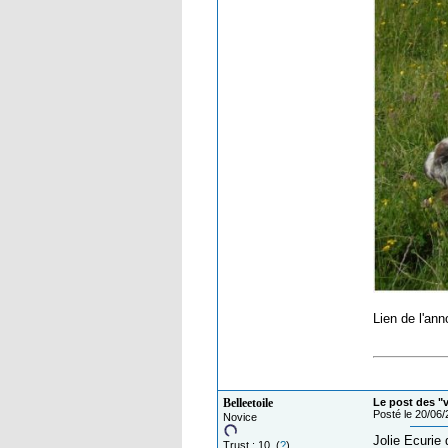
Lien de l'an
Belleetoile
Le post des "
Posté le 20/06
Novice
Jolie Ecurie 
Trust : 10 (
?
)