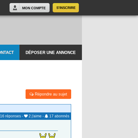
S'INSCRIRE
MON COMPTE
ONTACT
DÉPOSER UNE ANNONCE
Répondre au sujet
16
réponses
-
2
j'aime
-
17
abonnés