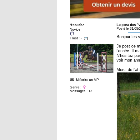
Anouche
Le post des "
Posté le 31/05
Novice
Bonjour les 
Trust : - (
?
)
Je post ce m
l'année. Il 
N'hésitez pas
voir mon anno
Merci de l'at
M'écrire un MP
Genre :
Messages : 13