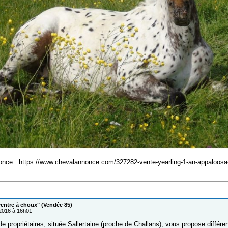
nonce : https://www.chevalannonce.com/327282-vente-yearling-1-an-appaloos
ventre à choux" (Vendée 85)
/2016 à 16h01
de propriétaires, située Sallertaine (proche de Challans), vous propose différe