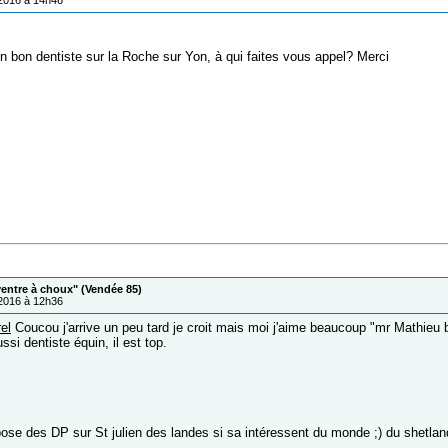
/2016 à 14h46
n bon dentiste sur la Roche sur Yon, à qui faites vous appel? Merci
ventre à choux" (Vendée 85)
/2016 à 12h36
el
Coucou j'arrive un peu tard je croit mais moi j'aime beaucoup "mr Mathieu b
ussi dentiste équin, il est top.
pose des DP sur St julien des landes si sa intéressent du monde ;) du shetlan