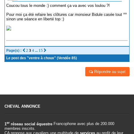
Coucou tous le monde :) comment ça va avec vos loulou ?!
Pour moi ça été refaire les clôtures car monsieur Bidule casée tout ^^
sinon une séance en liberté top :)
2
3
4
15
Page(s) :
...
Le post des "ventre à choux" (Vendée 85)
Répondre au sujet
CHEVAL ANNONCE
er
1
réseau social équestre
Francophone avec plus de 200.000
membres inscrits.
CA propose aux cavaliers une multitude de
services
au profit de leur