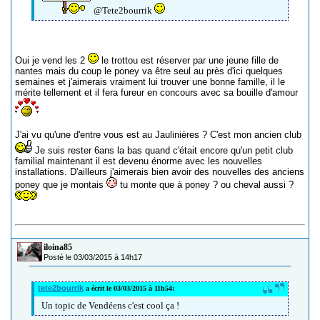
@Tete2bourrik
Oui je vend les 2
le trottou est réserver par une jeune fille de
nantes mais du coup le poney va être seul au près d'ici quelques
semaines et j'aimerais vraiment lui trouver une bonne famille, il le
mérite tellement et il fera fureur en concours avec sa bouille d'amour
J'ai vu qu'une d'entre vous est au Jaulinières ? C'est mon ancien club
Je suis rester 6ans la bas quand c'était encore qu'un petit club
familial maintenant il est devenu énorme avec les nouvelles
installations. D'ailleurs j'aimerais bien avoir des nouvelles des anciens
poney que je montais
tu monte que à poney ? ou cheval aussi ?
iloina85
Posté le 03/03/2015 à 14h17
tete2bourrik
a écrit le 03/03/2015 à 11h54:
Un topic de Vendéens c'est cool ça !