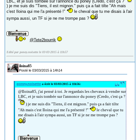
LBC, et je suis tombée sur l'annonce du poney (Credo, c'est ça ?
) je me suis dis "Tiens, il est mignon." puis ça a fait tilte "Ah mais
c'est Iloina qui me l'a présenté !"
le cheval que tu me disais à l'air
sympa aussi, un TF si je ne me trompe pas ?
@Tete2bourrik
Edité par poney.noisette le 03-03-2015 à 11h57
iloina85
Posté le 03/03/2015 à 14h14
poney.noisette
a écrit le 03/03/2015 à 11h56:
@Iloina85, j'ai pensé à toi. Je regardais les chevaux à vendre sur
LBC, et je suis tombée sur l'annonce du poney (Credo, c'est ça ?
) je me suis dis "Tiens, il est mignon." puis ça a fait tilte
"Ah mais c'est Iloina qui me l'a présenté !"
le cheval que tu
me disais à l'air sympa aussi, un TF si je ne me trompe pas ?