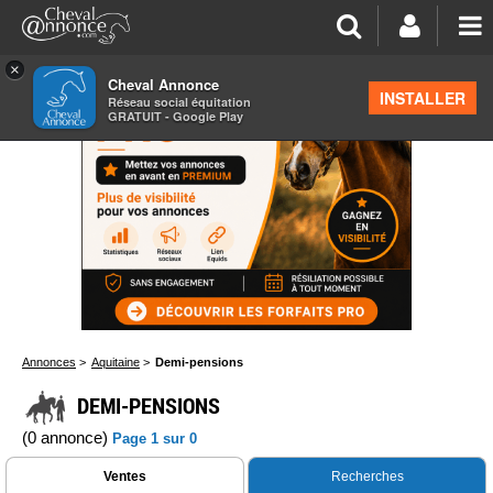
×
Cheval Annonce
INSTALLER
Réseau social équitation
GRATUIT - Google Play
Annonces
>
Aquitaine
>
Demi-pensions
DEMI-PENSIONS
(0 annonce)
Page 1 sur 0
Ventes
Recherches